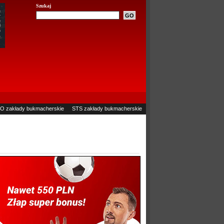
Szukaj
O zakłady bukmacherskie
STS zakłady bukmacherskie