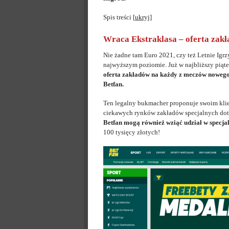
Spis treści
[
ukryj
]
Wraca Ekstraklasa – oferta zakł
Nie żadne tam Euro 2021, czy też Letnie Igrz
najwyższym poziomie. Już w najbliższy piąt
oferta zakładów na każdy z meczów nowego
Betfan.
Ten legalny bukmacher proponuje swoim klie
ciekawych rynków zakładów specjalnych dot
Betfan mogą również wziąć udział w specja
100 tysięcy złotych!