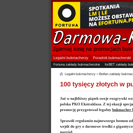
Legalni bukmacherzy
Poradnik bukmacherski
Fortuna zakłady bukmacherskie
forBET zakłady bu
Legalni bukmacherzy
>
Betfan zakłady bukmac
100 tysięcy złotych w 
Już w najbliższy piątek swoje rozgrywki w
polska PKO Ekstraklasa. Z tej okazji specj
promocję przygotował legalny
bukmacher 
Sprawdź regulamin najnowszego bonusu od 
wejdź do gry o darmowe środki z gigantyczn
nagród.