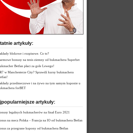
tatnie artykuły:
akłady blokowe i rozpisowe. Co to?
armowe bonusy na tenis ziemny od bukmachera Superbet
ukmacher Betfan płaci za gole Lewego!
R7 w Manchesterze City? Sprawdź kursy bukmachera
etfan!
akłady przedmeczowe i na żywo na tym samym kuponie u
ukmachera forBET
jpopularniejsze artykuły:
onusy legalnych bukmacherów na finał Euro 2021
onus na mecz Polska – Francja na IO od bukmachera Betfan
onus za przegrane kupony od bukmachera Betfan