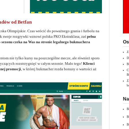
adów od Betfan
yska Olimpijskie. Czas wrócić do poważnego grania i futbolu na
ek swoje rozgrywki wznowi polska PKO Ekstraklasa, zaś
pełna
Os
 sezonu czeka na Was na stronie legalnego bukmachera
Z
ntom nie tylko kursy na poszczególne mecze, ale również sporo
D
yczących rozstrzygnięć w całym sezonie. Mało tego!
Klienci
B
lnej promocji
, w której bukmacher rozda bonusy o wartości aż
C
B
Z
b
Na
B
B
B