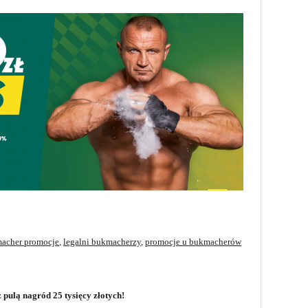
acher promocje
,
legalni bukmacherzy
,
promocje u bukmacherów
pulą nagród 25 tysięcy złotych!