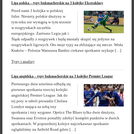
Liga polska – typy bukmacherskie na 3 kolejkę Ekstraklasy
Przed nami 3 kolejka w polskiej
lidze. Niestety polskie drużyny w
tym roku nie wystąpią w tym sezonie
w rozgrywkach szczebla
europejskiego. Zarówno Legia jak i
Śląsk odpadły z rozgrywek i będą musiały skupić się jedynie na
rozgrywkach ligowych. Oto moje typy na zbliżające się mecze. Wisła
Kraków – Polonia Warszawa Bardzo ciekawe spotkanie szykuje […]
Typy i analizy
Liga angielska – typy bukmacherskie na 3 kolejkę Premier League
Pierwszego dnia września odbędą się
pierwsze spotkania trzeciej kolejki
angielskiej Premier League. Jak do
tej pory w tabeli prowadzi Chelsea
Londyn mająca za sobą trzy
spotkania i trzy wygrane. Oprócz The Blues tylko dwie drużyny,
Swansea oraz Everton potrafiły zdobyć komplet punktów w dwóch
spotkaniach. W poprzedniej kolejce najciekawsze spotkanie
oglądaliśmy na Anfield Road gdzie […]