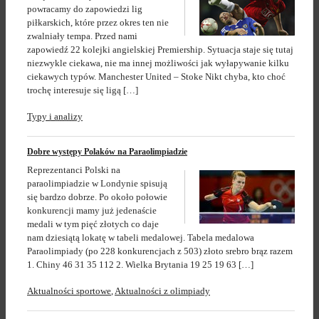
powracamy do zapowiedzi lig
piłkarskich, które przez okres ten nie
zwalniały tempa. Przed nami
zapowiedź 22 kolejki angielskiej Premiership. Sytuacja staje się tutaj
niezwykle ciekawa, nie ma innej możliwości jak wyłapywanie kilku
ciekawych typów. Manchester United – Stoke Nikt chyba, kto choć
trochę interesuje się ligą […]
Typy i analizy
Dobre występy Polaków na Paraolimpiadzie
Reprezentanci Polski na
paraolimpiadzie w Londynie spisują
się bardzo dobrze. Po około połowie
konkurencji mamy już jedenaście
medali w tym pięć złotych co daje
nam dziesiątą lokatę w tabeli medalowej. Tabela medalowa
Paraolimpiady (po 228 konkurencjach z 503) złoto srebro brąz razem
1. Chiny 46 31 35 112 2. Wielka Brytania 19 25 19 63 […]
Aktualności sportowe
,
Aktualności z olimpiady