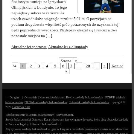
finałowym turnieju na Igrzyskach
Olimpijskich w Londynie. To jego
największy sukces w karierze. Aż
trzech zawodników osiągnęło rezultat 5,91 m. O pozycjach na
podium decydowała więc ilość prób potrzebnych do uzyskania tej
bądź poprzednich wysokości. Najlepszy okazał się Francuz a dwa
pozostałe miejsca na […]
Aktualności sportowe
,
Aktualności z olimpiady
Strona 1 z
24
1
2
3
4
5
6
7
...
20
...
»
Koniec
»
↑
Do góry
|
O serwisie
|
Kontakt
|
Archiwum
|
Betclic zakłady bukmacherskie
|
PZBUK zakłady
bukmacherskie
|
TOTALbet zakłady bukmacherskie
|
Totolotek zakłady bukmacherskie
copyright ©
2026
Darmowa Kasa
.
Współpracujemy z
Legalni bukmacherzy - spryciarz.com
.
Serwis bukmacherski Darmowa Kasa skierowany jest wyłącznie do osób, które chcą obstawiać zakłady
w Polsce w legalnych firmach bukmacherskich.
Aby typować zakłady bukmacherskie, grać w kasynie i na stołach pokerowych musisz mieć skończone
18 lat. Popieramy inicjatywę na rzecz
odpowiedzialnego hazardu
. Hazard wiąże się z ryzykiem. Udział