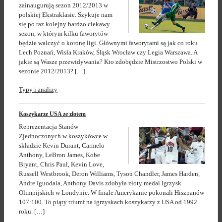
zainaugurują sezon 2012/2013 w
polskiej Ekstraklasie. Szykuje nam
się po raz kolejny bardzo ciekawy
sezon, w którym kilku faworytów
będzie walczyć o koronę ligi. Głównymi faworytami są jak co roku
Lech Poznań, Wisła Kraków, Śląsk Wrocław czy Legia Warszawa. A
jakie są Wasze przewidywania? Kto zdobędzie Mistrzostwo Polski w
sezonie 2012/2013? […]
Typy i analizy
Koszykarze USA ze złotem
Reprezentacja Stanów
Zjednoczonych w koszykówce w
składzie Kevin Durant, Carmelo
Anthony, LeBron James, Kobe
Bryant, Chris Paul, Kevin Love,
Russell Westbrook, Deron Williams, Tyson Chandler, James Harden,
Andre Iguodala, Anthony Davis zdobyła złoty medal Igrzysk
Olimpijskich w Londynie. W finale Amerykanie pokonali Hiszpanów
107:100. To piąty triumf na igrzyskach koszykarzy z USA od 1992
roku. […]