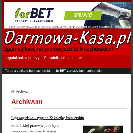
Legalni bukmacherzy
Poradnik bukmacherski
Fortuna zakłady bukmacherskie
forBET zakłady bukmacherskie
Superbet zakłady bukmacherskie
Betfan zakłady bukmacherskie
eTOTO zakłady bukmacherskie
STS zakłady bukmacherskie
Archiwum
Archiwum
Liga angielska – typy na 22 kolejkę Premiership
Po krótkiej przerwie jaka była
związana z Nowym Rokiem