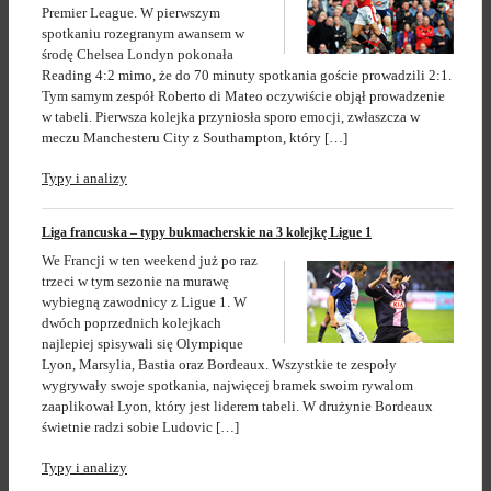
Premier League. W pierwszym
spotkaniu rozegranym awansem w
środę Chelsea Londyn pokonała
Reading 4:2 mimo, że do 70 minuty spotkania goście prowadzili 2:1.
Tym samym zespół Roberto di Mateo oczywiście objął prowadzenie
w tabeli. Pierwsza kolejka przyniosła sporo emocji, zwłaszcza w
meczu Manchesteru City z Southampton, który […]
Typy i analizy
Liga francuska – typy bukmacherskie na 3 kolejkę Ligue 1
We Francji w ten weekend już po raz
trzeci w tym sezonie na murawę
wybiegną zawodnicy z Ligue 1. W
dwóch poprzednich kolejkach
najlepiej spisywali się Olympique
Lyon, Marsylia, Bastia oraz Bordeaux. Wszystkie te zespoły
wygrywały swoje spotkania, najwięcej bramek swoim rywalom
zaaplikował Lyon, który jest liderem tabeli. W drużynie Bordeaux
świetnie radzi sobie Ludovic […]
Typy i analizy