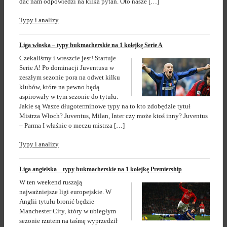
dać nam odpowiedzi na kilka pytań. Oto nasze […]
Typy i analizy
Liga włoska – typy bukmacherskie na 1 kolejkę Serie A
Czekaliśmy i wreszcie jest! Startuje
Serie A! Po dominacji Juventusu w
zeszłym sezonie pora na odwet kilku
klubów, które na pewno będą
aspirowały w tym sezonie do tytułu.
Jakie są Wasze długoterminowe typy na to kto zdobędzie tytuł
Mistrza Włoch? Juventus, Milan, Inter czy może ktoś inny? Juventus
– Parma I właśnie o meczu mistrza […]
Typy i analizy
Liga angielska – typy bukmacherskie na 1 kolejkę Premiership
W ten weekend ruszają
najważniejsze ligi europejskie. W
Anglii tytułu bronić będzie
Manchester City, który w ubiegłym
sezonie rzutem na taśmę wyprzedził