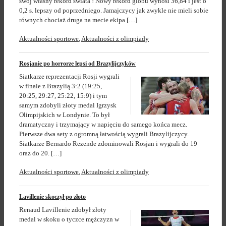
swój własny rekord świata ! Nowy rekord globu wynosi 36,84 i jest o
0,2 s. lepszy od poprzedniego. Jamajczycy jak zwykle nie mieli sobie
równych chociaż druga na mecie ekipa […]
Aktualności sportowe
,
Aktualności z olimpiady
Rosjanie po horrorze lepsi od Brazylijczyków
Siatkarze reprezentacji Rosji wygrali
w finale z Brazylią 3:2 (19:25,
20:25, 29:27, 25:22, 15:9) i tym
samym zdobyli złoty medal Igrzysk
Olimpijskich w Londynie. To był
dramatyczny i trzymający w napięciu do samego końca mecz.
Pierwsze dwa sety z ogromną łatwością wygrali Brazylijczycy.
Siatkarze Bernardo Rezende zdominowali Rosjan i wygrali do 19
oraz do 20. […]
Aktualności sportowe
,
Aktualności z olimpiady
Lavillenie skoczył po złoto
Renaud Lavillenie zdobył złoty
medal w skoku o tyczce mężczyzn w