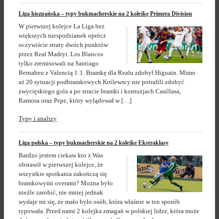
Liga hiszpańska – typy bukmacherskie na 2 kolejkę Primera Division
W pierwszej kolejce La Liga bez
większych niespodzianek oprócz
oczywiście straty dwóch punktów
przez Real Madryt. Los Blancos
tylko zremisowali na Santiago
Bernabeu z Valencią 1:1. Bramkę dla Realu zdobył Higuain. Mimo
aż 20 sytuacji podbramkowych Królewscy nie potrafili zdobyć
zwycięskiego gola a po stracie bramki i kontuzjach Casillasa,
Ramosa oraz Pepe, który wylądował w […]
Typy i analizy
Liga polska – typy bukmacherskie na 2 kolejkę Ekstraklasy
Bardzo jestem ciekaw kto z Was
obstawił w pierwszej kolejce, że
wszystkie spotkania zakończą się
bramkowymi overami? Można było
nieźle zarobić, nie mniej jednak
wydaje mi się, że mało było osób, która właśnie w ten sposób
typowała. Przed nami 2 kolejka zmagań w polskiej lidze, która może