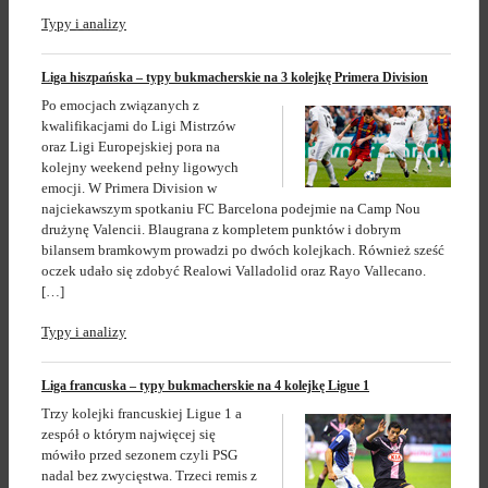
Typy i analizy
Liga hiszpańska – typy bukmacherskie na 3 kolejkę Primera Division
Po emocjach związanych z
kwalifikacjami do Ligi Mistrzów
oraz Ligi Europejskiej pora na
kolejny weekend pełny ligowych
emocji. W Primera Division w
najciekawszym spotkaniu FC Barcelona podejmie na Camp Nou
drużynę Valencii. Blaugrana z kompletem punktów i dobrym
bilansem bramkowym prowadzi po dwóch kolejkach. Również sześć
oczek udało się zdobyć Realowi Valladolid oraz Rayo Vallecano.
[…]
Typy i analizy
Liga francuska – typy bukmacherskie na 4 kolejkę Ligue 1
Trzy kolejki francuskiej Ligue 1 a
zespół o którym najwięcej się
mówiło przed sezonem czyli PSG
nadal bez zwycięstwa. Trzeci remis z