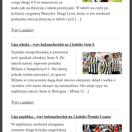
czego drugi 0:0 to stanowczo za
mało jak na drużynę o takim potencjale. W tabeli na czele po
kolejnej wygranej Marsylia. Drugi Lyon, który w ten weekend
podejmie trzecią drużynę w tabeli czyli […]
Typy i analizy
Liga włoska – typy bukmacherskie na 2 kolejkę Serie A
Sypnęło niespodzianką w pierwszej
serii spotkań włoskiej Serie A. Do
takich należy zapewne porażka
Milanu z Sampdorią 0-1. Nie mniej
jednak trzeba zauważyć, że gracze
Milanu w tym sezonie mają dość mocno okrojony skład i walka o
wysokie cele może okazać się niemożliwa. Oto moje typy na
najbliższe mecze Serie A. Bologna – Milan I […]
Typy i analizy
Liga angielska – typy bukmacherskie na 2 kolejkę Premier League
W najbliższy weekend rozegrana
zostanie druga kolejka angielskiej