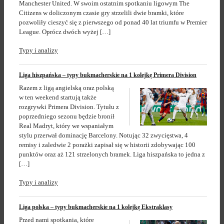
Manchester United. W swoim ostatnim spotkaniu ligowym The
Citizens w doliczonym czasie gry strzelili dwie bramki, które
pozwoliły cieszyć się z pierwszego od ponad 40 lat triumfu w Premier
League. Oprócz dwóch wyżej […]
Typy i analizy
Liga hiszpańska – typy bukmacherskie na 1 kolejkę Primera Division
Razem z ligą angielską oraz polską
w ten weekend startują także
rozgrywki Primera Division. Tytułu z
poprzedniego sezonu będzie bronił
Real Madryt, który we wspaniałym
stylu przerwał dominację Barcelony. Notując 32 zwycięstwa, 4
remisy i zaledwie 2 porażki zapisał się w historii zdobywając 100
punktów oraz aż 121 strzelonych bramek. Liga hiszpańska to jedna z
[…]
Typy i analizy
Liga polska – typy bukmacherskie na 1 kolejkę Ekstraklasy
Przed nami spotkania, które