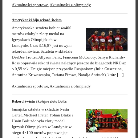
Aktualności sportowe
,
Aktualności z olimpiady
Amerykanki biją rekord świata
Amerykańska sztafeta kobiet 4×400
metrów zdobyła złoty medal na
Igrzyskach Olimpijskich w
Londynie. Czas 3.16,87 jest nowym
rekordem świata. Sztafeta w składzie
DeeDee Trotter, Allyson Felix, Francena McCorory, Sanya Richards-
Ross poprawiła rekord świata należący jeszcze do biegaczek NRD aż
o 0,55 sek. Drugie miejsce przypadło Rosjankom (Julia Guszczina,
Antonina Kriwoszapka, Tatiana Firowa, Natalja Antiuch), które […]
Aktualności sportowe
,
Aktualności z olimpiady
Rekord świata i kolejne złoto Bolta
Jamajska sztafeta w składzie Nesta
Carter, Michael Frater, Yohan Blake i
Usain Bolt zdobyła złoty medal
Igrzysk Olimpijskich w Londynie w
biegu 4×100 metrów poprawiając