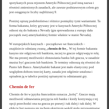
spotykanych poza rejonem Ameryki Północnej pod inną nazwa i
również zmienionych zasadach, ale zawsze podstawowym celem gry
jest osiągnięcie liczby najbliższej 9.
Poniżej opiszę podobieństwa i różnice pomiędzy tymi wariantami. Ta
forma bakarata, który grywany jest w kasynach Ameryki Północnej
odnosi się do bakrata z Nevady (gra sprowadzona z europy dała
początek swej amerykańskiej formie właśnie w stanie Nevada).
W europejskich kasynach – początkowo we francuskich –
znajdziecie odmianę zwaną „
chemin de fer
„. W tej formie bakarata
kasyno nie odgrywa roli bankiera, raczej to gracze odgrywają te rolę.
Nie ma prostej możliwości obstawiania banku lub gracza, w zasadzie
musisz być graczem lub bankiem. Te terminy odnoszą się również do
Punto lub Banco. Amerykański bakarat jest mało elastyczny pod
względem doboru trzeciej karty, zasada jest odgórnie ustalona i
opisałem ją w tabelce poniżej opisanymi tu odmianami gry.
Chemin de fer
Chemin de fer w języku francuskim oznacza „kolej”. Gracze mają
możliwość odmawiania przyjęcia roli banku i kiedy korzystają z tej
opcji przechodzi ona na gracza po prawej i tak dalej i tak dalej. W
efekcie but porusza się ruchem okrężnym wokół stołu przypominając