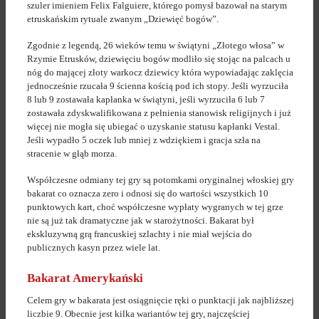
szuler imieniem Felix Falguiere, którego pomysł bazował na starym
etruskańskim rytuale zwanym „Dziewięć bogów”.
Zgodnie z legendą, 26 wieków temu w świątyni „Złotego włosa” w
Rzymie Etrusków, dziewięciu bogów modliło się stojąc na palcach u
nóg do mającej złoty warkocz dziewicy która wypowiadając zaklęcia
jednocześnie rzucała 9 ścienna kością pod ich stopy. Jeśli wyrzuciła
8 lub 9 zostawała kapłanka w świątyni, jeśli wyrzuciła 6 lub 7
zostawała zdyskwalifikowana z pełnienia stanowisk religijnych i już
więcej nie mogła się ubiegać o uzyskanie statusu kapłanki Vestal.
Jeśli wypadło 5 oczek lub mniej z wdziękiem i gracja szła na
stracenie w głąb morza.
Współczesne odmiany tej gry są potomkami oryginalnej włoskiej gry
bakarat co oznacza zero i odnosi się do wartości wszystkich 10
punktowych kart, choć współczesne wypłaty wygranych w tej grze
nie są już tak dramatyczne jak w starożytności. Bakarat był
ekskluzywną grą francuskiej szlachty i nie miał wejścia do
publicznych kasyn przez wiele lat.
Bakarat Amerykański
Celem gry w bakarata jest osiągnięcie ręki o punktacji jak najbliższej
liczbie 9. Obecnie jest kilka wariantów tej gry, najczęściej