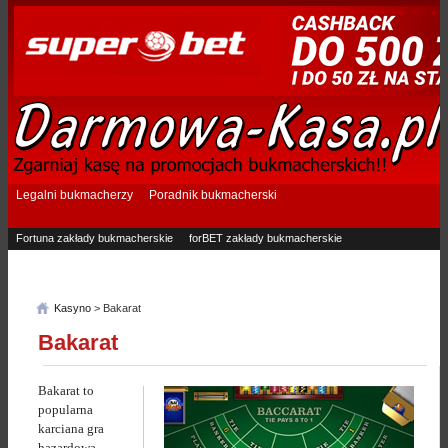
Legalni bukmacherzy
Poradnik bukmacherski
Fortuna zakłady bukmacherskie
forBET zakłady bukmacherskie
Superbet zakłady bukmacherskie
Betfan zakłady bukmacherskie
eTOTO zakłady bukmacherskie
STS zakłady bukmacherskie
Kasyno
> Bakarat
Bakarat
Bakarat to
popularna
karciana gra
hazardowa