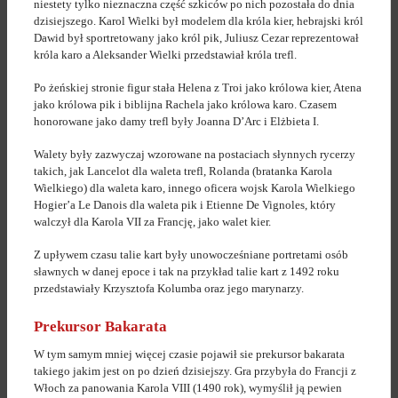
niestety tylko nieznaczna część szkiców po nich pozostała do dnia
dzisiejszego. Karol Wielki był modelem dla króla kier, hebrajski król
Dawid był sportretowany jako król pik, Juliusz Cezar reprezentował
króla karo a Aleksander Wielki przedstawiał króla trefl.
Po żeńskiej stronie figur stała Helena z Troi jako królowa kier, Atena
jako królowa pik i biblijna Rachela jako królowa karo. Czasem
honorowane jako damy trefl były Joanna D’Arc i Elżbieta I.
Walety były zazwyczaj wzorowane na postaciach słynnych rycerzy
takich, jak Lancelot dla waleta trefl, Rolanda (bratanka Karola
Wielkiego) dla waleta karo, innego oficera wojsk Karola Wielkiego
Hogier’a Le Danois dla waleta pik i Etienne De Vignoles, który
walczył dla Karola VII za Francję, jako walet kier.
Z upływem czasu talie kart były unowocześniane portretami osób
sławnych w danej epoce i tak na przykład talie kart z 1492 roku
przedstawiały Krzysztofa Kolumba oraz jego marynarzy.
Prekursor Bakarata
W tym samym mniej więcej czasie pojawił sie prekursor bakarata
takiego jakim jest on po dzień dzisiejszy. Gra przybyła do Francji z
Włoch za panowania Karola VIII (1490 rok), wymyślił ją pewien