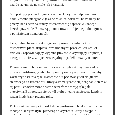
znajdującymi się na stole jak i kartami.
Stół pokryty jest zielonym suknem na którym są odpowiednio
nadrukowane przegródki (zwane również boksami) na zakłady na
graczy, bank oraz na remisy mieszczące się naprzeciw każdego
krzesła przy stole. Boksy są ponumerowane od jednego do piętnastu
z pominiętym numerem 13.
Oryginalnie bakarat jest rozgrywany ośmioma taliami kart
tasowanymi przez krupiera, przekładanymi przez callera (caller –
człowiek zapowiadający wygrane przy stole, asystujący krupiera) i
następnie umieszczonych w specjalnym pudełku zwanym butem.
Po włożeniu do buta umieszcza się w tali plastikowy znacznik w
postaci plastikowej grubej karty mniej więcej w połowie buta, aby
zaznaczyć ostatnia rękę. Następnie but podawany jest do gracza
siedzącego na krześle nr.1, który automatycznie staje się bankierem w
tej partii, chociaż może obstawiać zarówno swoją rękę jak i
przeciwną. But porusza się wokół stołu o jedno miejsce za każdym
razem kiedy bank przegra rękę.
Po tym jak już wszystkie zakłady są postawione bankier naprzemian
rozdaje 4 karty zakryte, pierwszą do asystenta, który następnie