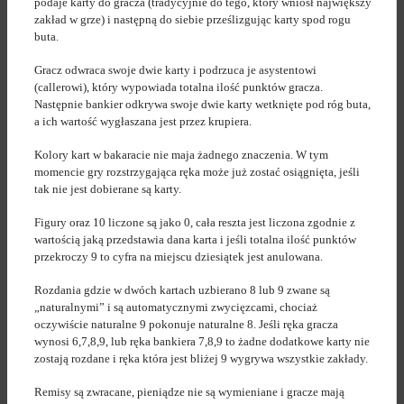
podaje karty do gracza (tradycyjnie do tego, który wniósł największy
zakład w grze) i następną do siebie prześlizgując karty spod rogu
buta.
Gracz odwraca swoje dwie karty i podrzuca je asystentowi
(callerowi), który wypowiada totalna ilość punktów gracza.
Następnie bankier odkrywa swoje dwie karty wetknięte pod róg buta,
a ich wartość wygłaszana jest przez krupiera.
Kolory kart w bakaracie nie maja żadnego znaczenia. W tym
momencie gry rozstrzygająca ręka może już zostać osiągnięta, jeśli
tak nie jest dobierane są karty.
Figury oraz 10 liczone są jako 0, cała reszta jest liczona zgodnie z
wartością jaką przedstawia dana karta i jeśli totalna ilość punktów
przekroczy 9 to cyfra na miejscu dziesiątek jest anulowana.
Rozdania gdzie w dwóch kartach uzbierano 8 lub 9 zwane są
„naturalnymi” i są automatycznymi zwycięzcami, chociaż
oczywiście naturalne 9 pokonuje naturalne 8. Jeśli ręka gracza
wynosi 6,7,8,9, lub ręka bankiera 7,8,9 to żadne dodatkowe karty nie
zostają rozdane i ręka która jest bliżej 9 wygrywa wszystkie zakłady.
Remisy są zwracane, pieniądze nie są wymieniane i gracze mają