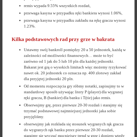
remis wypada 9.55% wszystkich rozdań,
przewaga kasyna w przypadku ręki bankiera wynosi 1.06%,
przewaga kasyna w przypadku zakładu na rękę gracza wynosi
1.23%.
Kilka podstawowych rad przy grze w bakrata
Ustawmy swój bankroll pomiędzy 20 a 50 jednostek, każdą w
zależności od możliwości finansowych… może to być
zarówno od 1 jak do 5 lub 10 pln dla każdej jednostki.
Bakarat jest grą o wysokich limitach więc możemy ryzykować
nawet ok. 20 jednostek co oznacza np. 400 złotowy zakład
dla przyjętej jednostki 20 pln.
Od momentu rozpoczęcia gry róbmy notatki, zapisujmy to w
standardowy sposób używając litery P (player) dla wygranej
ręki gracza, B (bankier) dla banku i T(tie) jako remis.
Obserwujmy grę, przez pierwsze 20-30 rozdań i starajmy się
trzymać podstawowej najmniejszej jednostki jaka sobie
przyjęliśmy.
obserwujmy jak rozkłada się stosunek wygranych rąk gracza
do wygranych rąk banku przez pierwsze 20-30 rozdań,
starajmy się wyczuć mocniejszy trend w grze i dopiero wtedy