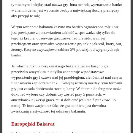
tym samym kolejkę, stad nazwa gry. Inna metodą wyznaczania banku
w chemin de fer jest wybranie osoby z największą ilością pieniędzy
aby przejął te rolę.
W tym wariancie bakarata kasyno ma bardzo ograniczoną rolę i nie
jest powiązane z obstawianiem zakładów, sprowadza się tylko do
tego, iż krupier obserwuje grę, czuwa nad prawidłowym jej
przebiegiem oraz sprawdza wyposażenie gry takie jak stół, karty, but,
żetony. Kasyno zwyczajowo zabiera 5% prowizji od wygranych rąk
banku.
To właśnie różni amerykańskiego bakarata, gdzie kasyno gra
przeciwko wszystkim, nie tylko zaopatruje w podstawowe
wyposażenie gry i czuwa nad jej przebiegiem, ale również nad całym
finansowym zapleczem banku. Kolejną różnicą miedzy tymi formami
gry jest zasada dobierania trzeciej karty. W chemin de fer gracz może
dokonać wyboru czy dobrać czy zostać przy 5 punktach, w
amerykańskiej wersji gracz musi dobierać jeśli ma 5 punktów lub
mniej. Te innowacje oraz fakt, że gra bankiera jest dowolna
zwiększają elastyczność tej odmiany bakarata.
Europejski Bakarat