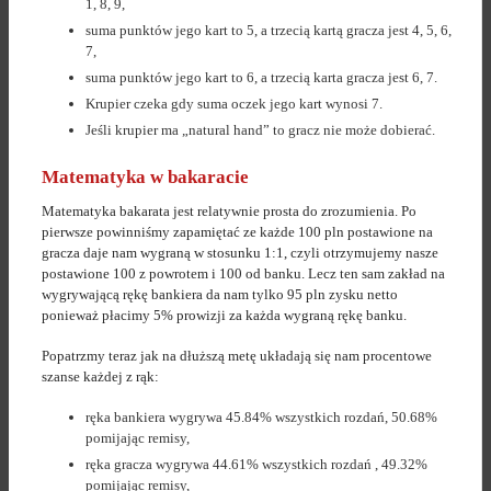
1, 8, 9,
suma punktów jego kart to 5, a trzecią kartą gracza jest 4, 5, 6,
7,
suma punktów jego kart to 6, a trzecią karta gracza jest 6, 7.
Krupier czeka gdy suma oczek jego kart wynosi 7.
Jeśli krupier ma „natural hand” to gracz nie może dobierać.
Matematyka w bakaracie
Matematyka bakarata jest relatywnie prosta do zrozumienia. Po
pierwsze powinniśmy zapamiętać ze każde 100 pln postawione na
gracza daje nam wygraną w stosunku 1:1, czyli otrzymujemy nasze
postawione 100 z powrotem i 100 od banku. Lecz ten sam zakład na
wygrywającą rękę bankiera da nam tylko 95 pln zysku netto
ponieważ płacimy 5% prowizji za każda wygraną rękę banku.
Popatrzmy teraz jak na dłuższą metę układają się nam procentowe
szanse każdej z rąk:
ręka bankiera wygrywa 45.84% wszystkich rozdań, 50.68%
pomijając remisy,
ręka gracza wygrywa 44.61% wszystkich rozdań , 49.32%
pomijając remisy,