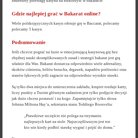
zmieniłby przewagę kasyna na niekorzyść w bakaracie.
Gdzie najlepiej grać w Bakarat online?
Wiele polskojęzycznych kasyn oferuje grę w Baccarat, polecamy
polecamy 5 kasyn.
Podsumowanie
Jeśli chcecie pograć na luzie w emocjonującą kasynową grę bez
zbędnej nauki skomplikowanych zasad i strategii bakarat jest grą
właśnie dla Was. Bakarat dostarcza odpowiednio wiele adrenaliny,
skoków ciśnienia, bólów brzucha, drgawek, napadów potliwości oraz
stanów lękowych jeśli zagracie na odpowiednio wysokie stawki.
Są tylko dwa miejsca do umieszczenia zakładu, krupier rozdaje karty,
liczy punkty a Twoim głównym zadaniem jest tylko podjęcie decyzji
jak dużo chcesz postawić i na kogo. Zapamiętajcie tylko słowa
Johnna Miltona Hay’a, sekretarza stanu Teddiego Roosvelta:
„Prawdziwe szczęście nie polega na trzymaniu
najlepszych kart na stole. Najszczęśliwszym jest ten
kto wie kiedy podbić stawkę wygrać i pójść do domu.”