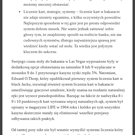
możemy mocniej obstawiać.
Liczenie kart, strategie, systemy – liczenie kart w bakaracie
nie zdaje niestety egzaminu, z kilku oczywistych powodów.
Najlepszym sposobem w tej grze jest po prostu odpowiedni
system doboru stawek. Nie warto jednak zatruwać sobie
głowy tym, że znajdziemy sposób na rozbicie banku, nie ma
cudownych systemów, dlatego najważniejsza sprawą jest
wiedzieć kiedy wstać od stołu. Ta wiedza jest jedynym
kluczem do sukcesu.
Swojego czasu stoły do bakarata w Las Vegas wyposażone były w
dodatkową opcje obstawiania na naturalne 8 lub 9 wypłacane w
stosunku 9 do 1 przynoszące kasynu zyski rzędu 5%. Natomiast,
Edward O.Thorp, który opublikował pierwszy system liczenia kart w
black Jacku, rozwinął również system liczenia kart w bakaracie
umożliwiając graczowi ustalenie, kiedy szansa na rozdanie naturalnej
ręki jest wysoce prawdopodobna. Bazując na fakcie że nadwyżka 8 i
9 i 10 punktowych kart wytwarza więcej naturalnych rąk, system był
opisany w magazynie LIFE w 1964 roku i krótko po tym wszystkie
kasyna skutecznie starały się eliminować wszelkie przejawy
odbywania takich praktyk.
Od tamtej pory nikt nie był wstanie wymyślić systemu liczenia który