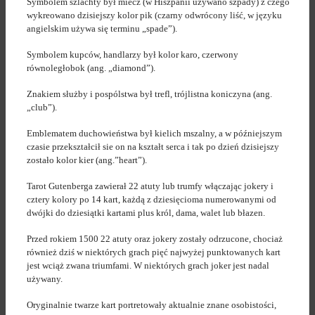
Symbolem szlachty był miecz (w Hiszpanii używano szpady) z czego
wykreowano dzisiejszy kolor pik (czarny odwrócony liść, w języku
angielskim używa się terminu „spade”).
Symbolem kupców, handlarzy był kolor karo, czerwony
równoległobok (ang. „diamond”).
Znakiem służby i pospólstwa był trefl, trójlistna koniczyna (ang.
„club”).
Emblematem duchowieństwa był kielich mszalny, a w późniejszym
czasie przekształcił sie on na kształt serca i tak po dzień dzisiejszy
zostało kolor kier (ang.”heart”).
Tarot Gutenberga zawierał 22 atuty lub trumfy włączając jokery i
cztery kolory po 14 kart, każdą z dziesięcioma numerowanymi od
dwójki do dziesiątki kartami plus król, dama, walet lub błazen.
Przed rokiem 1500 22 atuty oraz jokery zostały odrzucone, chociaż
również dziś w niektórych grach pięć najwyżej punktowanych kart
jest wciąż zwana triumfami. W niektórych grach joker jest nadal
używany.
Oryginalnie twarze kart portretowały aktualnie znane osobistości,