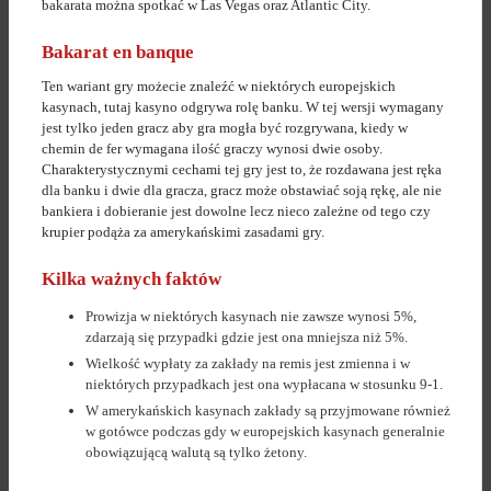
bakarata można spotkać w Las Vegas oraz Atlantic City.
Bakarat en banque
Ten wariant gry możecie znaleźć w niektórych europejskich
kasynach, tutaj kasyno odgrywa rolę banku. W tej wersji wymagany
jest tylko jeden gracz aby gra mogła być rozgrywana, kiedy w
chemin de fer wymagana ilość graczy wynosi dwie osoby.
Charakterystycznymi cechami tej gry jest to, że rozdawana jest ręka
dla banku i dwie dla gracza, gracz może obstawiać soją rękę, ale nie
bankiera i dobieranie jest dowolne lecz nieco zależne od tego czy
krupier podąża za amerykańskimi zasadami gry.
Kilka ważnych faktów
Prowizja w niektórych kasynach nie zawsze wynosi 5%,
zdarzają się przypadki gdzie jest ona mniejsza niż 5%.
Wielkość wypłaty za zakłady na remis jest zmienna i w
niektórych przypadkach jest ona wypłacana w stosunku 9-1.
W amerykańskich kasynach zakłady są przyjmowane również
w gotówce podczas gdy w europejskich kasynach generalnie
obowiązującą walutą są tylko żetony.