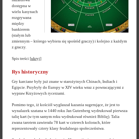
dostępna w
wielu kasynach
rozgrywana
między
bankierem
(stałym lub
zmiennym – którego wybiera się spośród graczy) i kolejno z każdym
z graczy.
Spis treści
[
ukryj
]
Rys historyczny
Gry karciane były już znane w starożytnych Chinach, Indiach i
Egipcie. Przybyły do Europy w XIV wieku wraz z powracającymi z
wypraw Krzyżowych rycerzami.
Pomimo tego, iż kościół wygłaszał kazania sugerujące, że jest to
wynalazek szatana w 1440 roku Jan Gutenberg wydrukował pierwsza
talię kart (w tym samym roku wydrukował również Biblię). Talia
zwana tarotem zawierała 78 kart w czterech kolorach, które
reprezentowały cztery klasy feudalnego społeczeństwa.