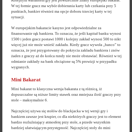
Kolejnym wariantem gry jest powszechnie znany europejski bakarat.
W tej formie gracz ma wybór dobierania karty lub czekania przy 5
punktach, bankier również ma opcje doboru trzeciej karty w tej
sytuacji.
W europejskim bakaracie kasyno jest odpowiedzialne za
finansowanie rąk bankiera. To oznacza, że jeśli kapitał banku wynosi
1500 i jeden gracz postawi 1000 i kolejny zakład wynosi 500 to nikt
więcej już nie może wnieść zakładu. Kiedy gracz wywoła „banco” to
oznacza, że jest przygotowany do pokrycia zakładu bankiera i znów
żaden z graczy aż do końca rundy nie może obstawiać. Również w tej
odmianie zakłady na bank obciążone są 5% prowizji w przypadku
wygranych.
Mini Bakarat
Mini bakarat to klasyczna wersja bakarata z tą różnicą, iż
dopuszczalne są niższe limity stawek oraz mniejsza ilość graczy przy
stole – maksymalnie 6.
Najczęściej używa się stołów do blackjacka w tej wersji gry i
bankiem zawsze jest krupier, co dla niektórych graczy jest to element
bardzo rozluźniający atmosferę przy stole, a przede wszystkim
bardziej ułatwiającym przystępność. Najczęściej stoły do mini