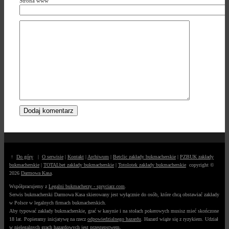
Strona www
↑
Do góry
|
O serwisie
|
Kontakt
|
Archiwum
|
Betclic zakłady bukmacherskie
|
PZBUK zakłady
bukmacherskie
|
TOTALbet zakłady bukmacherskie
|
Totolotek zakłady bukmacherskie
copyright ©
2026
Darmowa Kasa
.
Współpracujemy z
Legalni bukmacherzy - spryciarz.com
.
Serwis bukmacherski Darmowa Kasa skierowany jest wyłącznie do osób, które chcą obstawiać zakłady
w Polsce w legalnych firmach bukmacherskich.
Aby typować zakłady bukmacherskie, grać w kasynie i na stołach pokerowych musisz mieć skończone
18 lat. Popieramy inicjatywę na rzecz
odpowiedzialnego hazardu
. Hazard wiąże się z ryzykiem. Udział
w nielegalnych grach hazardowych jest przestępstwem.