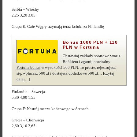
Serbia – Włochy
2,25 3,20 3,05
Grupa E: Całe Węgry trzymają teraz kciuki za Finlandię
Bonus 1000 PLN + 110
PLN w Fortuna
Obstawiaj zakłady sportowe wraz z
Bońkiem i zgarnij powitalny
Fortuna bonus
w wysokości 500 PLN. To proste, rejestrujesz
się, wpłacasz 500 zł i dostajesz dodatkowe 500 zł…
[czytaj
dalej…]
Finlandia – Szwecja
5,30 4,00 1,55
Grupa F: Nastrój meczu końcowego w Atenach
Grecja – Chorwacja
2,60 3,10 2,65