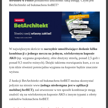
serwisów w Polsce
postanowił uruchomić taką usługę. Czym jest
BetArchitekt od bukmachera forBET?
W największym skrócie to
narzędzie umożliwiające dodanie kilku
kombinacji z jednego meczu na jednym, wielokrotnym kuponie
AKO
(np. wygrana gospodarzy, obie drużyny strzelą, ponad 2,5 goli i
ponad 9,5 rzutów rożnych). Dzięki takiemu rozwiązaniu kurs, a co za
tym idzie również potencjalna wygrana na kuponie będzie znacznie
wyższa.
Z funkcji BetArchitekt od bukmachera forBET można skorzystać
jedynie na stronie www
(usługa niedostępna jest w aplikacji
mobilnej forBET)
, zaś utworzone w ten sposób kombinacje mogą
znaleźć się na wielokrotnym kuponie AKO z innym typami z oferty
zakładów bukmachera forBET.