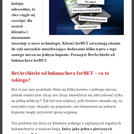
kolejny
udowadnia, że
chce ciągle się
rozwijać dla
swoich
klientów i
nieustannie
inwestuje w nowe technologie. Klienci forBET otrzymują właśnie
do ręki narzędzie umożliwiające dodawanie kilku typów z tego
samego meczu na jednym kuponie. Poznajcie BetArchitekt od
bukmachera forBET.
BetArchitekt od bukmachera forBET – co to
takiego?
Ileż to już razy podobało Wam się kilka kursów z jednego meczu,
jednak ostatecznie chcąc nie chcąc musieliście się zdecydować tylko
na jedną selekcję?! Żal był tym większy, jeśli finalnie okazało się, że
wszystkie typy okazały się poprawne, zaś obstawione na jednym
kuponie mogły przynieść sporą wygraną.
Ten problem nie dotyczy klientów jednego z najlepszych legalnych
bukmacherów w naszym kraju,
który jako jeden z pierwszych