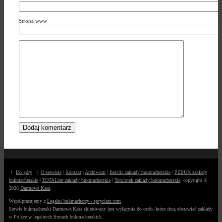
Strona www
↑
Do góry
|
O serwisie
|
Kontakt
|
Archiwum
|
Betclic zakłady bukmacherskie
|
PZBUK zakłady
bukmacherskie
|
TOTALbet zakłady bukmacherskie
|
Totolotek zakłady bukmacherskie
copyright ©
2026
Darmowa Kasa
.
Współpracujemy z
Legalni bukmacherzy - spryciarz.com
.
Serwis bukmacherski Darmowa Kasa skierowany jest wyłącznie do osób, które chcą obstawiać zakłady
w Polsce w legalnych firmach bukmacherskich.