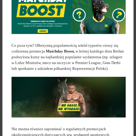
Co poza tym? Olbrzymią popularnością wśród typerów cieszy się
codzienna promocja
Matchday Boost,
w której każdego dnia Betfan
podwyższa kursy na najbardziej popularne wydarzenia (np. szlagier
w Lidze Mistrzów, mecz na szczycie w Premier League, Gran Derbi
lub spotkanie z udziałem piłkarskiej Reprezentacji Polski).
Nie można również zapominać o regularnych promocjach
okolicznościowych dotyczących ww. wydarzeń sportowych.