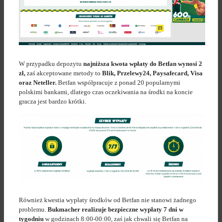
W przypadku depozytu
najniższa kwota wpłaty do Betfan wynosi 2
zł,
zaś akceptowane metody to
Blik, Przelewy24, Paysafecard, Visa
oraz Neteller.
Betfan współpracuje z ponad 20 popularnymi
polskimi bankami, dlatego czas oczekiwania na środki na koncie
gracza jest bardzo krótki.
Również kwestia wypłaty środków od Betfan nie stanowi żadnego
problemu.
Bukmacher realizuje bezpieczne wypłaty 7 dni w
tygodniu
w godzinach 8:00-00:00, zaś jak chwali się Betfan na