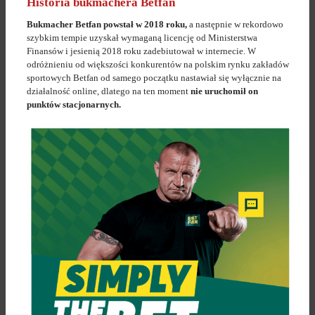
Historia bukmachera Betfan
Bukmacher Betfan powstał w 2018 roku,
a następnie w rekordowo
szybkim tempie uzyskał wymaganą licencję od Ministerstwa
Finansów i jesienią 2018 roku zadebiutował w internecie. W
odróżnieniu od większości konkurentów na polskim rynku zakładów
sportowych Betfan od samego początku nastawiał się wyłącznie na
działalność online, dlatego na ten moment
nie uruchomił on
punktów stacjonarnych.