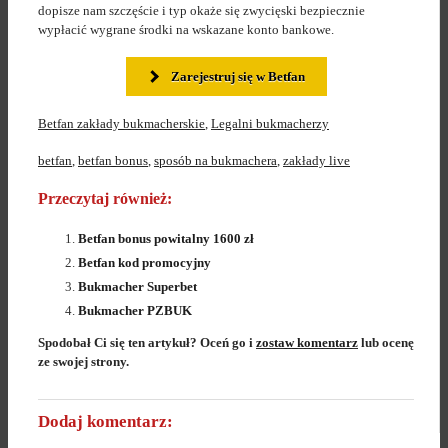
dopisze nam szczęście i typ okaże się zwycięski bezpiecznie
wypłacić wygrane środki na wskazane konto bankowe.
Zarejestruj się w Betfan
Betfan zakłady bukmacherskie
,
Legalni bukmacherzy
betfan
,
betfan bonus
,
sposób na bukmachera
,
zakłady live
Przeczytaj również:
Betfan bonus powitalny 1600 zł
Betfan kod promocyjny
Bukmacher Superbet
Bukmacher PZBUK
Spodobał Ci się ten artykuł? Oceń go i
zostaw komentarz
lub ocenę
ze swojej strony.
Dodaj komentarz: