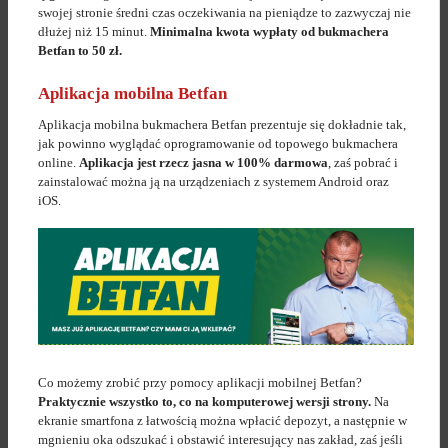
swojej stronie średni czas oczekiwania na pieniądze to zazwyczaj nie
dłużej niż 15 minut.
Minimalna kwota wypłaty od bukmachera
Betfan to 50 zł.
Aplikacja mobilna Betfan
Aplikacja mobilna bukmachera Betfan prezentuje się dokładnie tak,
jak powinno wyglądać oprogramowanie od topowego bukmachera
online.
Aplikacja jest rzecz jasna w 100% darmowa
, zaś pobrać i
zainstalować można ją na urządzeniach z systemem Android oraz
iOS.
Co możemy zrobić przy pomocy aplikacji mobilnej Betfan?
Praktycznie wszystko to, co na komputerowej wersji strony.
Na
ekranie smartfona z łatwością można wpłacić depozyt, a następnie w
mgnieniu oka odszukać i obstawić interesujący nas zakład, zaś jeśli