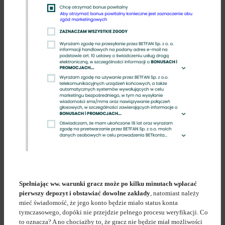
Spełniając ww. warunki gracz może po kilku minutach wpłacać
pierwszy depozyt i obstawiać dowolne zakłady
, natomiast należy
mieć świadomość, że jego konto będzie miało status konta
tymczasowego, dopóki nie przejdzie pełnego procesu weryfikacji. Co
to oznacza? A no chociażby to, że gracz nie będzie miał możliwości