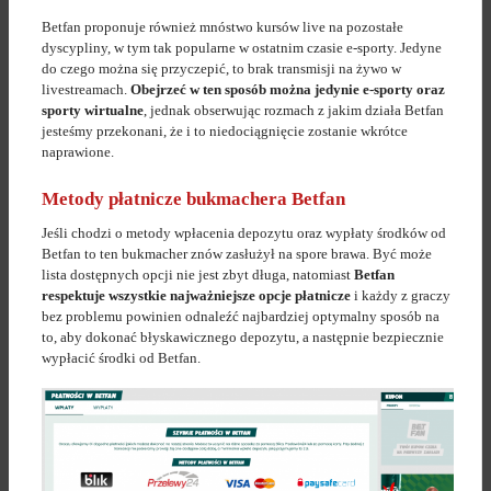
Betfan proponuje również mnóstwo kursów live na pozostałe
dyscypliny, w tym tak popularne w ostatnim czasie e-sporty. Jedyne
do czego można się przyczepić, to brak transmisji na żywo w
livestreamach.
Obejrzeć w ten sposób można jedynie e-sporty oraz
sporty wirtualne
, jednak obserwując rozmach z jakim działa Betfan
jesteśmy przekonani, że i to niedociągnięcie zostanie wkrótce
naprawione.
Metody płatnicze bukmachera Betfan
Jeśli chodzi o metody wpłacenia depozytu oraz wypłaty środków od
Betfan to ten bukmacher znów zasłużył na spore brawa. Być może
lista dostępnych opcji nie jest zbyt długa, natomiast
Betfan
respektuje wszystkie najważniejsze opcje płatnicze
i każdy z graczy
bez problemu powinien odnaleźć najbardziej optymalny sposób na
to, aby dokonać błyskawicznego depozytu, a następnie bezpiecznie
wypłacić środki od Betfan.