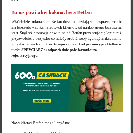
Bonus powitalny bukmachera Betfan
Właściciele bukmachera Betfan doskonale zdają sobie sprawę, że nie
ma lepszego wabika na nowych klientów od atrakcyjnego bonusu na
start. Stąd też promocja powitalna od Betfan prezentuje się lepiej niż
przyzwoicie, a wszystko co należy zrobić, żeby zgarnąć maksymalną
pulę darmowych środków, to
wpisać nasz kod promocyjny Betfan o
treści SPRYCIARZ w odpowiednie pole formularza
rejestracyjnego.
Nowi klienci Betfan mogą liczyć na: