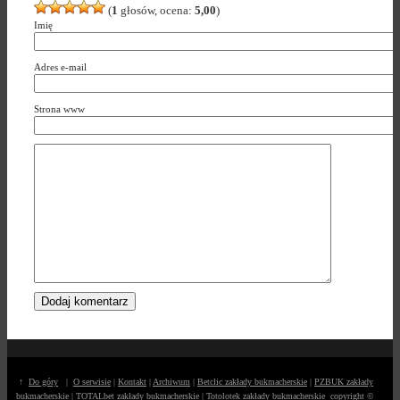
(
1
głosów, ocena:
5,00
)
Imię
Adres e-mail
Strona www
↑
Do góry
|
O serwisie
|
Kontakt
|
Archiwum
|
Betclic zakłady bukmacherskie
|
PZBUK zakłady
bukmacherskie
|
TOTALbet zakłady bukmacherskie
|
Totolotek zakłady bukmacherskie
copyright ©