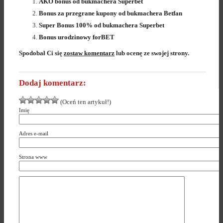
AKO bonus od bukmachera Superbet
Bonus za przegrane kupony od bukmachera Betfan
Super Bonus 100% od bukmachera Superbet
Bonus urodzinowy forBET
Spodobał Ci się
zostaw komentarz
lub ocenę ze swojej strony.
Dodaj komentarz:
(Oceń ten artykuł!)
Imię
Adres e-mail
Strona www