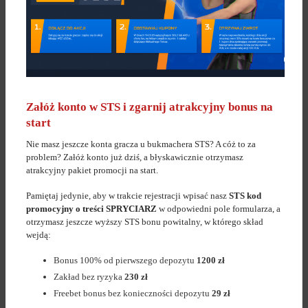
Załóż konto w STS i zgarnij atrakcyjny bonus na
start
Nie masz jeszcze konta gracza u bukmachera STS? A cóż to za
problem? Załóż konto już dziś, a błyskawicznie otrzymasz
atrakcyjny pakiet promocji na start.
Pamiętaj jedynie, aby w trakcie rejestracji wpisać nasz
STS kod
promocyjny o treści SPRYCIARZ
w odpowiedni pole formularza, a
otrzymasz jeszcze wyższy STS bonu powitalny, w którego skład
wejdą:
Bonus 100% od pierwszego depozytu
1200 zł
Zakład bez ryzyka
230 zł
Freebet bonus bez konieczności depozytu
29 zł