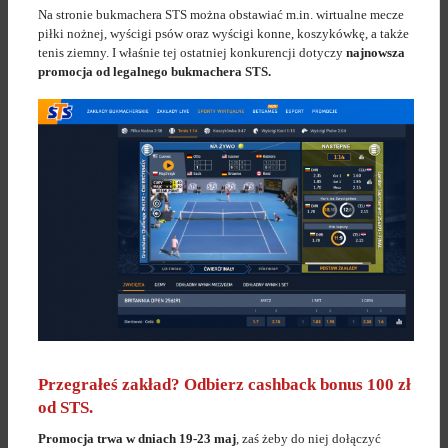
Na stronie bukmachera STS można obstawiać m.in. wirtualne mecze
piłki nożnej, wyścigi psów oraz wyścigi konne, koszykówkę, a także
tenis ziemny. I właśnie tej ostatniej konkurencji dotyczy
najnowsza
promocja od legalnego bukmachera STS.
Przegrałeś zakład? Odbierz cashback bonus 100 zł
od STS.
Promocja trwa w dniach 19-23 maj
, zaś żeby do niej dołączyć