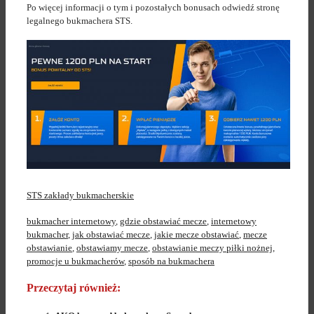
Po więcej informacji o tym i pozostałych bonusach odwiedź stronę
legalnego bukmachera STS.
STS zakłady bukmacherskie
bukmacher internetowy
,
gdzie obstawiać mecze
,
internetowy
bukmacher
,
jak obstawiać mecze
,
jakie mecze obstawiać
,
mecze
obstawianie
,
obstawiamy mecze
,
obstawianie meczy piłki nożnej
,
promocje u bukmacherów
,
sposób na bukmachera
Przeczytaj również: