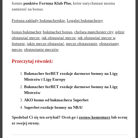
formie
punktów Fortuna Klub Plus
, które natychmiast można
zamienić na bonus.
Fortuna zakłady bukmacherskie
,
Legalni bukmacherzy
bonus bukmacher
,
bukmacher bonus
,
chelsea manchester city
,
gdzie
obstawiać mecze
,
jak obstawiać mecze
,
jak obstawiać mecze w
fortunie
,
jakie mecze obstawiać
,
mecze obstawianie
,
obstawiamy
mecze
,
obstawianie meczów
Przeczytaj również:
Bukmacher forBET rozdaje darmowe bonusy na Ligę
Mistrzów i Ligę Europy
Bukmacher forBET rozdaje darmowe bonusy na Ligę
Mistrzów
AKO bonus od bukmachera Superbet
Superbet rozdaje bonusy na NBA!
Spodobał Ci się ten artykuł? Oceń go i
zostaw komentarz
lub ocenę
ze swojej strony.