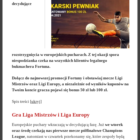
decydujące
rozstrzygnięcia w europejskich pucharach. Z tej okazji spora
niespodzianka czeka na wszystkich klientów legalnego
bukmachera Fortuna.
Dołącz do najnowszej promocji Fortuny i obstawiaj mecze Ligi
Mistrzów oraz Ligi Europy, a niezależnie od wyników kuponów na
Twoim koncie gracza pojawi się bonus 50 zł lub 100 zł.
Spis treści
[
ukryj
]
Gra Liga Mistrzów i Liga Europy
Europejskie puchary wkraczają w decydującą fazę. Już
we wtorek
oraz środę czekają nas pierwsze mecze półfinałowe Champions
League
, natomiast w czwartek przekonamy się, które zespoły będą