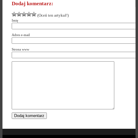
Dodaj komentarz:
(Oceń ten artykuł!)
Imię
Adres e-mail
Strona www