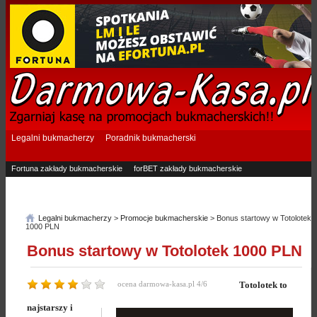
Legalni bukmacherzy
Poradnik bukmacherski
Fortuna zakłady bukmacherskie
forBET zakłady bukmacherskie
Superbet zakłady bukmacherskie
Betfan zakłady bukmacherskie
eTOTO zakłady bukmacherskie
STS zakłady bukmacherskie
Legalni bukmacherzy
>
Promocje bukmacherskie
> Bonus startowy w Totolotek
1000 PLN
Bonus startowy w Totolotek 1000 PLN
ocena
darmowa-kasa.pl
4
/
6
Totolotek to
najstarszy i