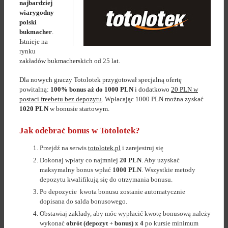
najbardziej
wiarygodny
polski
bukmacher
.
Istnieje na
rynku
zakładów bukmacherskich od 25 lat.
Dla nowych graczy Totolotek przygotował specjalną ofertę
powitalną:
100% bonus aż do 1000 PLN
i dodatkowo
20 PLN w
postaci freebetu bez depozytu
. Wpłacając 1000 PLN można zyskać
1020 PLN
w bonusie startowym.
Jak odebrać bonus w Totolotek?
Przejdź na serwis
totolotek.pl
i zarejestruj się
Dokonaj wpłaty co najmniej
20 PLN
. Aby uzyskać
maksymalny bonus wpłać
1000 PLN
. Wszystkie metody
depozytu kwalifikują się do otrzymania bonusu.
Po depozycie kwota bonusu zostanie automatycznie
dopisana do salda bonusowego.
Obstawiaj zakłady, aby móc wypłacić kwotę bonusową należy
wykonać
obrót (depozyt + bonus) x 4
po kursie minimum