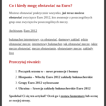
Co i kiedy mogę obstawiać na Euro?
Możesz obstawiać praktycznie wszystko,
już teraz możesz
obstawiać
zwycięzce Euro 2012, kto awansuje z poszczególnych
grup oraz zwycięzców poszczególnych meczy.
Archiwum
,
Euro 2012
bukmacher internetowy
,
co obstawiać
,
darmowy zakład
,
gdzie
obstawiać mecze
,
internetowy bukmacher
,
jak obstawiać mecze
,
jakie
mecze obstawiać
,
mecze obstawianie
,
obstawiamy mecze
,
zakłady
live
Przeczytaj również:
Początek sezonu w – nowe promocje i bonusy
Hiszpania – Włochy Euro 2012 zakłady bukmacherskie
Grupy Euro 2012 wylosowane
Ukraina – Szwecja zakłady bukmacherskie Euro 2012
Spodobał Ci się ten artykuł? Oceń go i
zostaw komentarz
lub ocenę
ze swojej strony.