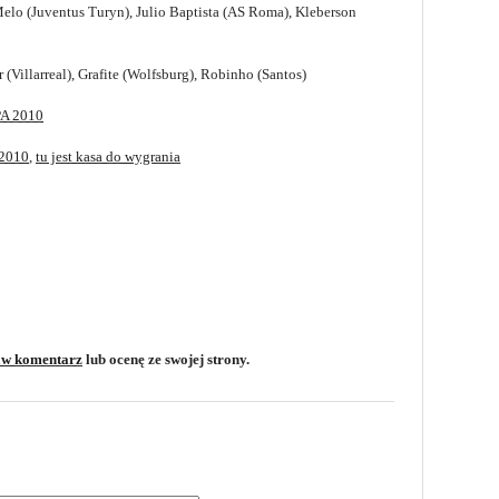
Melo (Juventus Turyn), Julio Baptista (AS Roma), Kleberson
r (Villarreal), Grafite (Wolfsburg), Robinho (Santos)
PA 2010
 2010
,
tu jest kasa do wygrania
aw komentarz
lub ocenę ze swojej strony.