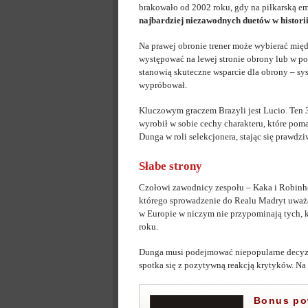
brakowało od 2002 roku, gdy na piłkarską em
najbardziej niezawodnych duetów w histori
Na prawej obronie trener może wybierać mię
występować na lewej stronie obrony lub w po
stanowią skuteczne wsparcie dla obrony – sys
wypróbował.
Kluczowym graczem Brazyli jest Lucio. Ten 3
wyrobił w sobie cechy charakteru, które pom
Dunga w roli selekcjonera, stając się prawdz
Słabe strony
Czołowi zawodnicy zespołu – Kaka i Robinho
którego sprowadzenie do Realu Madryt uważa
w Europie w niczym nie przypominają tych, k
roku.
Dunga musi podejmować niepopularne decyzj
spotka się z pozytywną reakcją krytyków. Na 
Bonus pow