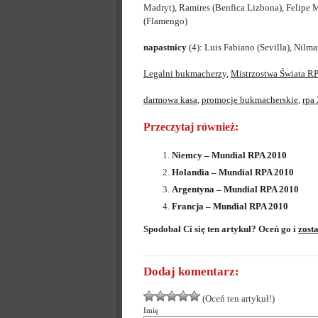
Madryt), Ramires (Benfica Lizbona), Felipe 
(Flamengo)
napastnicy
(4): Luis Fabiano (Sevilla), Nilma
Legalni bukmacherzy
,
Mistrzostwa Świata R
darmowa kasa
,
promocje bukmacherskie
,
rpa
Przeczytaj również:
Niemcy – Mundial RPA 2010
Holandia – Mundial RPA 2010
Argentyna – Mundial RPA 2010
Francja – Mundial RPA 2010
Spodobał Ci się ten artykuł? Oceń go i
zost
Dodaj komentarz:
(Oceń ten artykuł!)
Imię