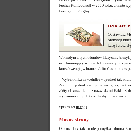
Puchar Konfederacji w 2009 roku, a także wy
Portugalią i Anglią.
Odbierz b
Obstawiasz Mu
promocji bukm
kasę i ciesz 
W każdym z tych triumfów klasyczne brazylijs
niż dominujący w linii defensywnej oraz pos
konsekwencją w bramce Julio Cesar oraz zap
– Wybór kilku zawodników spośród tak wielu
Zdołałem jednak skompletować grupę, w którą
żółtymi koszulkami z nazwiskami Kaki i Rob
wypromowani pił¬karze będą decydować o miej
Spis treści
[
ukryj
]
Mocne strony
Obrona. Tak, tak, to nie pomyłka: obrona. S