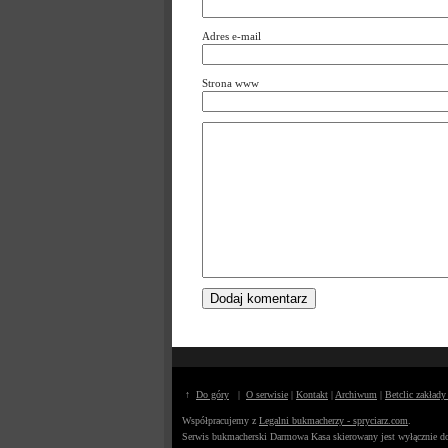
Adres e-mail
Strona www
↑
Do góry
|
O serwisie
|
Kontakt
|
Archiwum
|
Betclic zakład
Współpracujemy z
Legalni bukmacherzy - spryciarz.com
.
Serwis bukmacherski Darmowa Kasa skierowany jest wyłącznie do 