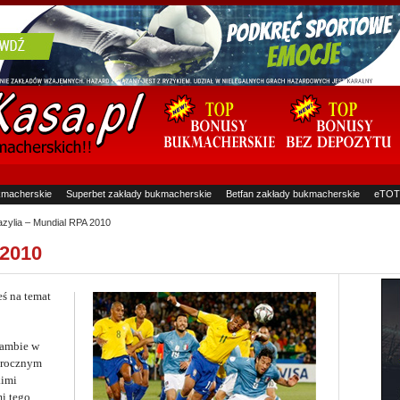
kmacherskie
Superbet zakłady bukmacherskie
Betfan zakłady bukmacherskie
eTOT
zylia – Mundial RPA 2010
 2010
ś na temat
sambie w
orocznym
kimi
i tego