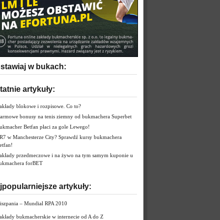
stawiaj w bukach:
tatnie artykuły:
akłady blokowe i rozpisowe. Co to?
armowe bonusy na tenis ziemny od bukmachera Superbet
ukmacher Betfan płaci za gole Lewego!
R7 w Manchesterze City? Sprawdź kursy bukmachera
etfan!
akłady przedmeczowe i na żywo na tym samym kuponie u
ukmachera forBET
jpopularniejsze artykuły:
iszpania – Mundial RPA 2010
akłady bukmacherskie w internecie od A do Z