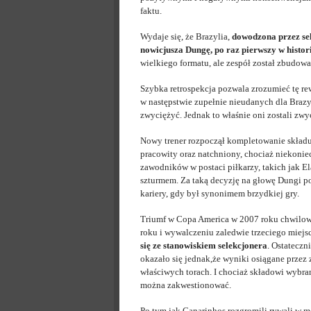
faktu.
Wydaje się, że Brazylia,
dowodzona przez se
nowicjusza Dungę, po raz pierwszy w histor
wielkiego formatu, ale zespół został zbudo
Szybka retrospekcja pozwala zrozumieć tę re
w następstwie zupełnie nieudanych dla Brazy
zwyciężyć. Jednak to właśnie oni zostali zwy
Nowy trener rozpoczął kompletowanie składu 
pracowity oraz natchniony, chociaż niekoni
zawodników w postaci piłkarzy, takich jak Ela
szturmem. Za taką decyzję na głowę Dungi po
kariery, gdy był synonimem brzydkiej gry.
Triumf w Copa America w 2007 roku chwilowo
roku i wywalczeniu zaledwie trzeciego miejs
się ze stanowiskiem selekcjonera
. Ostateczn
okazało się jednak,że wyniki osiągane przez z
właściwych torach. I chociaż składowi wybra
można zakwestionować.
Po tym jak Canarinhos rozgromili rywali w m