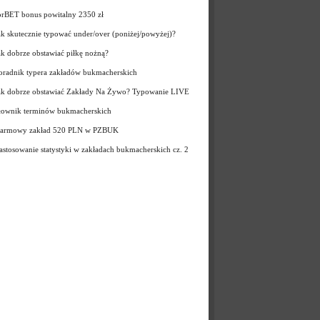
orBET bonus powitalny 2350 zł
ak skutecznie typować under/over (poniżej/powyżej)?
ak dobrze obstawiać piłkę nożną?
oradnik typera zakładów bukmacherskich
ak dobrze obstawiać Zakłady Na Żywo? Typowanie LIVE
łownik terminów bukmacherskich
armowy zakład 520 PLN w PZBUK
astosowanie statystyki w zakładach bukmacherskich cz. 2