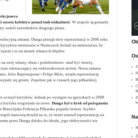
lekcjonera
ii stawia kolektyw ponad indywidualność
. W zespole są gwiazdy
wany wokół zawodników drugiego planu.
wolucyjną zmianę. Dunga przejął stery reprezentacji w 2006 roku
Ob
lijczyków mistrzostw w Niemczech Jechali na mistrzostwa, by
ciężeni i to na skutek własnych błędów.
Os
na swój własny obraz i podobieństwo: miał być świeży,
Z
ecznie odznaczający się widowiskowym stylem. Nowa zmiana
D
no, Julio Baptistajosue i Felipe Melo, wzięła reprezentację
sypały się gromy. Zupełnie jak w czasach jego piłkarskiej
B
C
B
 uciszył krytyków. Jednak po występie na igrzyskach w 2008
Z
b
ca krytyka rozgorzała na nowo.
Dunga był o krok od pożegnania
ie Brazylijska Federacja Piłkarska poparła trenera. Szybko
espół stanowią dowód na to, że trener ustawił reprezentację na
Na
nemu przez Dungę daleko do ideału, jego efektywności nie
H
Z
eczach kwalifikacyjnych do mistrzostw świata,zespół zdobył