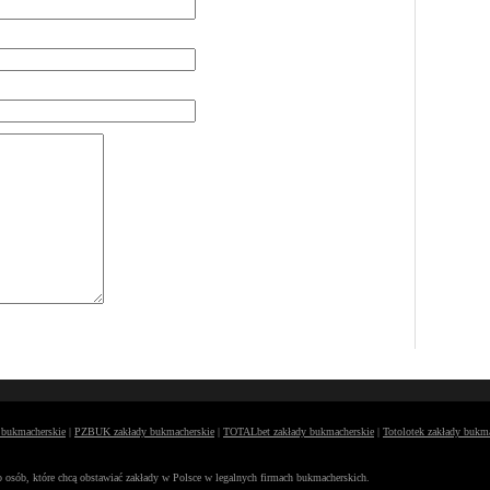
y bukmacherskie
|
PZBUK zakłady bukmacherskie
|
TOTALbet zakłady bukmacherskie
|
Totolotek zakłady bukm
osób, które chcą obstawiać zakłady w Polsce w legalnych firmach bukmacherskich.