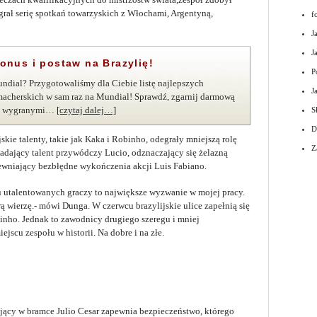
grał serię spotkań towarzyskich z Włochami, Argentyną,
f
J
J
onus i postaw na Brazylię!
P
ndial? Przygotowaliśmy dla Ciebie listę najlepszych
J
acherskich w sam raz na Mundial! Sprawdź, zgarnij darmową
się wygranymi…
[czytaj dalej…]
S
D
kie talenty, takie jak Kaka i Robinho, odegrały mniejszą rolę
Z
iadający talent przywódczy Lucio, odznaczający się żelazną
ewniający bezbłędne wykończenia akcji Luis Fabiano.
 utalentowanych graczy to największe wyzwanie w mojej pracy.
 wierzę.- mówi Dunga. W czerwcu brazylijskie ulice zapełnią się
inho. Jednak to zawodnicy drugiego szeregu i mniej
scu zespołu w historii. Na dobre i na złe.
tojący w bramce Julio Cesar zapewnia bezpieczeństwo, którego