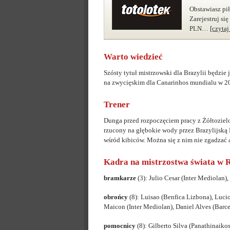
Obstawiasz pi
Zarejestruj si
PLN…
[czyta
Warto wiedzieć
Szósty tytuł mistrzowski dla Brazylii będzie
na zwycięskim dla Canarinhos mundialu w 2
Trener
Dunga przed rozpoczęciem pracy z Żółtozielo
rzucony na głębokie wody przez Brazylijską F
wśród kibiców. Można się z nim nie zgadzać 
Kadra na mistrzostwa świata w 
bramkarze
(3): Julio Cesar (Inter Mediolan
obrońcy
(8): Luisao (Benfica Lizbona), Luci
Maicon (Inter Mediolan), Daniel Alves (Barc
pomocnicy
(8): Gilberto Silva (Panathinaiko