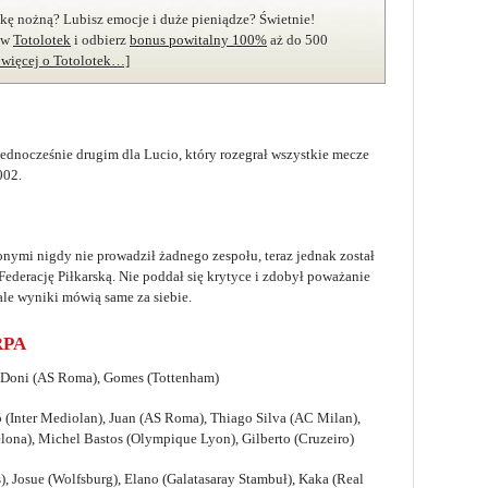
łkę nożną? Lubisz emocje i duże pieniądze? Świetnie!
ę w
Totolotek
i odbierz
bonus powitalny 100%
aż do 500
j więcej o Totolotek…]
 jednocześnie drugim dla Lucio, który rozegrał wszystkie mecze
002.
nymi nigdy nie prowadził żadnego zespołu, teraz jednak został
ederację Piłkarską. Nie poddał się krytyce i zdobył poważanie
ale wyniki mówią same za siebie.
RPA
), Doni (AS Roma), Gomes (Tottenham)
o (Inter Mediolan), Juan (AS Roma), Thiago Silva (AC Milan),
elona), Michel Bastos (Olympique Lyon), Gilberto (Cruzeiro)
s), Josue (Wolfsburg), Elano (Galatasaray Stambuł), Kaka (Real