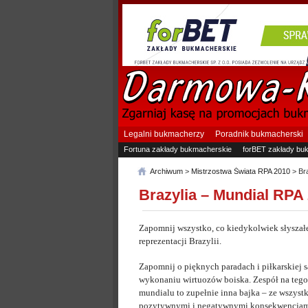
Legalni bukmacherzy
Poradnik bukmacherski
Fortuna zakłady bukmacherskie
forBET zakłady bu
Archiwum
>
Mistrzostwa Świata RPA 2010
> Bra
Brazylia – Mundial RPA
Zapomnij wszystko, co kiedykolwiek słyszałe
reprezentacji Brazylii.
Zapomnij o pięknych paradach i piłkarskiej 
wykonaniu wirtuozów boiska. Zespół na teg
mundialu to zupełnie inna bajka – ze wszyst
pozytywnymi i negatywnymi konsekwencjam