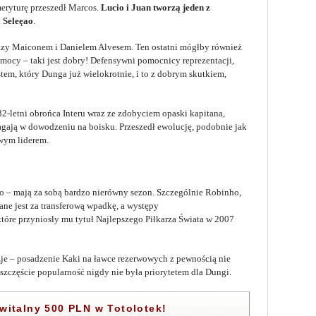
eryturę przeszedł Marcos.
Lucio i Juan tworzą jeden z
i Seleęao
.
dzy Maiconem i Danielem Alvesem. Ten ostatni mógłby również
mocy – taki jest dobry! Defensywni pomocnicy reprezentacji,
tem, który Dunga już wielokrotnie, i to z dobrym skutkiem,
2-letni obrońca Interu wraz ze zdobyciem opaski kapitana,
agają w dowodzeniu na boisku. Przeszedł ewolucję, podobnie jak
iwym liderem.
 – mają za sobą bardzo nierówny sezon. Szczególnie Robinho,
ne jest za transferową wpadkę, a występy
tóre przyniosły mu tytuł Najlepszego Piłkarza Świata w 2007
e – posadzenie Kaki na ławce rezerwowych z pewnością nie
szczęście popularność nigdy nie była priorytetem dla Dungi.
italny 500 PLN w Totolotek!