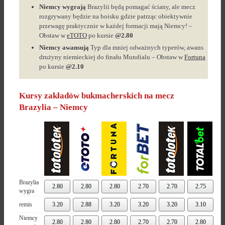
Niemcy wygrają
Brazylii będą pomagać ściany, ale mecz
rozgrywany będzie na boisku gdzie patrząc obiektywnie
przewagę praktycznie w każdej formacji mają Niemcy! –
Obstaw w
eTOTO
po kursie
@2.80
Niemcy awansują
Typ dla mniej odważnych typerów, awans
drużyny niemieckiej do finału Mundialu – Obstaw w
Fortuna
po kursie
@2.10
Kursy zakładów bukmacherskich na mecz
Brazylia – Niemcy
Brazylia
2.80
2.80
2.80
2.70
2.70
2.75
wygra
remis
3.20
2.88
3.20
3.20
3.20
3.10
Niemcy
2.80
2.80
2.80
2.70
2.70
2.80