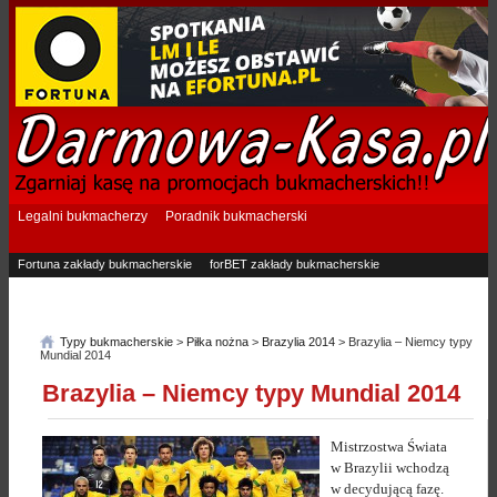
Legalni bukmacherzy
Poradnik bukmacherski
Fortuna zakłady bukmacherskie
forBET zakłady bukmacherskie
Superbet zakłady bukmacherskie
Betfan zakłady bukmacherskie
eTOTO zakłady bukmacherskie
STS zakłady bukmacherskie
Typy bukmacherskie
>
Piłka nożna
>
Brazylia 2014
> Brazylia – Niemcy typy
Mundial 2014
Brazylia – Niemcy typy Mundial 2014
Mistrzostwa Świata
w Brazylii wchodzą
w decydującą fazę.