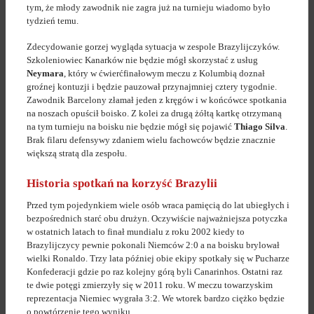
tym, że młody zawodnik nie zagra już na turnieju wiadomo było
tydzień temu.
Zdecydowanie gorzej wygląda sytuacja w zespole Brazylijczyków.
Szkoleniowiec Kanarków nie będzie mógł skorzystać z usług
Neymara
, który w ćwierćfinałowym meczu z Kolumbią doznał
groźnej kontuzji i będzie pauzował przynajmniej cztery tygodnie.
Zawodnik Barcelony złamał jeden z kręgów i w końcówce spotkania
na noszach opuścił boisko. Z kolei za drugą żółtą kartkę otrzymaną
na tym turnieju na boisku nie będzie mógł się pojawić
Thiago Silva
.
Brak filaru defensywy zdaniem wielu fachowców będzie znacznie
większą stratą dla zespołu.
Historia spotkań na korzyść Brazylii
Przed tym pojedynkiem wiele osób wraca pamięcią do lat ubiegłych i
bezpośrednich starć obu drużyn. Oczywiście najważniejsza potyczka
w ostatnich latach to finał mundialu z roku 2002 kiedy to
Brazylijczycy pewnie pokonali Niemców 2:0 a na boisku brylował
wielki Ronaldo. Trzy lata później obie ekipy spotkały się w Pucharze
Konfederacji gdzie po raz kolejny górą byli Canarinhos. Ostatni raz
te dwie potęgi zmierzyły się w 2011 roku. W meczu towarzyskim
reprezentacja Niemiec wygrała 3:2. We wtorek bardzo ciężko będzie
o powtórzenie tego wyniku.