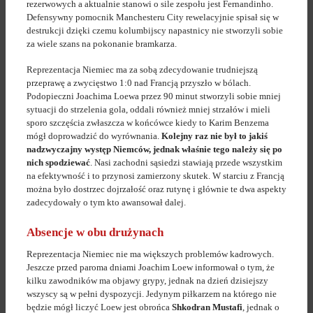
rezerwowych a aktualnie stanowi o sile zespołu jest Fernandinho.
Defensywny pomocnik Manchesteru City rewelacyjnie spisał się w
destrukcji dzięki czemu kolumbijscy napastnicy nie stworzyli sobie
za wiele szans na pokonanie bramkarza.
Reprezentacja Niemiec ma za sobą zdecydowanie trudniejszą
przeprawę a zwycięstwo 1:0 nad Francją przyszło w bólach.
Podopieczni Joachima Loewa przez 90 minut stworzyli sobie mniej
sytuacji do strzelenia gola, oddali również mniej strzałów i mieli
sporo szczęścia zwłaszcza w końcówce kiedy to Karim Benzema
mógł doprowadzić do wyrównania.
Kolejny raz nie był to jakiś
nadzwyczajny występ Niemców, jednak właśnie tego należy się po
nich spodziewać
. Nasi zachodni sąsiedzi stawiają przede wszystkim
na efektywność i to przynosi zamierzony skutek. W starciu z Francją
można było dostrzec dojrzałość oraz rutynę i głównie te dwa aspekty
zadecydowały o tym kto awansował dalej.
Absencje w obu drużynach
Reprezentacja Niemiec nie ma większych problemów kadrowych.
Jeszcze przed paroma dniami Joachim Loew informował o tym, że
kilku zawodników ma objawy grypy, jednak na dzień dzisiejszy
wszyscy są w pełni dyspozycji. Jedynym piłkarzem na którego nie
będzie mógł liczyć Loew jest obrońca
Shkodran Mustafi
, jednak o