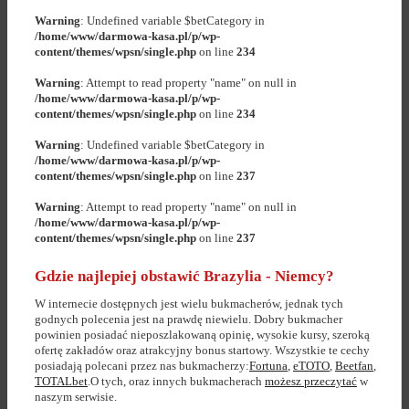
Warning
: Undefined variable $betCategory in
/home/www/darmowa-kasa.pl/p/wp-
content/themes/wpsn/single.php
on line
234
Warning
: Attempt to read property "name" on null in
/home/www/darmowa-kasa.pl/p/wp-
content/themes/wpsn/single.php
on line
234
Warning
: Undefined variable $betCategory in
/home/www/darmowa-kasa.pl/p/wp-
content/themes/wpsn/single.php
on line
237
Warning
: Attempt to read property "name" on null in
/home/www/darmowa-kasa.pl/p/wp-
content/themes/wpsn/single.php
on line
237
Gdzie najlepiej obstawić Brazylia - Niemcy?
W internecie dostępnych jest wielu bukmacherów, jednak tych
godnych polecenia jest na prawdę niewielu. Dobry bukmacher
powinien posiadać nieposzlakowaną opinię, wysokie kursy, szeroką
ofertę zakładów oraz atrakcyjny bonus startowy. Wszystkie te cechy
posiadają polecani przez nas bukmacherzy:
Fortuna
,
eTOTO
,
Beetfan
,
TOTALbet
.O tych, oraz innych bukmacherach
możesz przeczytać
w
naszym serwisie.