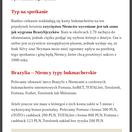
Typ na spotkanie
Bardzo ciekawie rozkładają się kursy bukmacherów na ten
pojedynek bowiem
zwycięstwo Niemców wyceniane jest tak samo
jak wygrana Brazylijczyków
. Kurs w okolicach 2,70 zachęca do
obstawiania, jednak ciężko podjąć się wyboru którejś z drużyn. Gra u
siebie jest oczywiście niewątpliwym plusem, jednak wydaje się, że
brak Silvy oraz Neymara może mieć ogromny wpływ na przebieg
tego spotkania i górą będą Niemcy, które chcą powtórzyć sukces z
1990 roku.
Brazylia – Niemcy typy bukmacherskie
Polecamy obstawić mecz Brazylii z Niemcami u czołowych
bukmacherów internetowych Fortuna, forBET, TOTALbet, Totolotek,
Fortuna, Forbet, Totolotek lub Milenium.
Jeżeli jeszcze nie masz u któregoś z nich konta załóż w 5 minut i
wykorzystaj bonus powitalny. Polecamy Fortuna i bonus 500 PLN,
eTOTO i cashback 200 PLN, TOTALbet i bonus 800 PLN, Fortuna i
cashback 123 PLN, Totolotek zakład bez ryzyka 200 PLN.