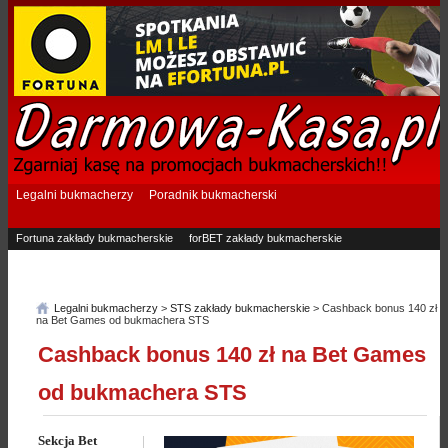
Legalni bukmacherzy
Poradnik bukmacherski
Fortuna zakłady bukmacherskie
forBET zakłady bukmacherskie
Superbet zakłady bukmacherskie
Betfan zakłady bukmacherskie
eTOTO zakłady bukmacherskie
STS zakłady bukmacherskie
Legalni bukmacherzy
>
STS zakłady bukmacherskie
> Cashback bonus 140 zł
na Bet Games od bukmachera STS
Cashback bonus 140 zł na Bet Games
od bukmachera STS
Sekcja Bet