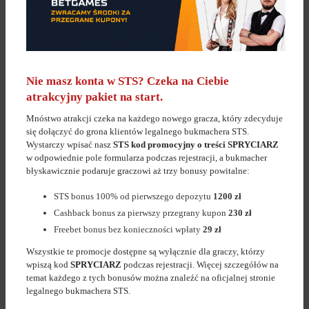
Nie masz konta w STS? Czeka na Ciebie
atrakcyjny pakiet na start.
Mnóstwo atrakcji czeka na każdego nowego gracza, który zdecyduje
się dołączyć do grona klientów legalnego bukmachera STS.
Wystarczy wpisać nasz
STS kod promocyjny o treści SPRYCIARZ
w odpowiednie pole formularza podczas rejestracji, a bukmacher
błyskawicznie podaruje graczowi aż trzy bonusy powitalne:
STS bonus 100% od pierwszego depozytu
1200 zł
Cashback bonus za pierwszy przegrany kupon
230 zł
Freebet bonus bez konieczności wpłaty
29 zł
Wszystkie te promocje dostępne są wyłącznie dla graczy, którzy
wpiszą kod
SPRYCIARZ
podczas rejestracji. Więcej szczegółów na
temat każdego z tych bonusów można znaleźć na oficjalnej stronie
legalnego bukmachera STS.