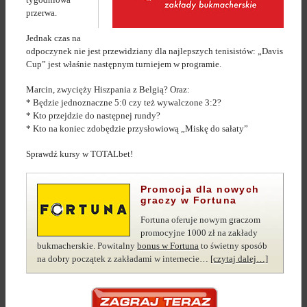
przerwa.
Jednak czas na
odpoczynek nie jest przewidziany dla najlepszych tenisistów: „Davis
Cup” jest właśnie następnym turniejem w programie.
Marcin, zwycięży Hiszpania z Belgią? Oraz:
* Będzie jednoznaczne 5:0 czy też wywalczone 3:2?
* Kto przejdzie do następnej rundy?
* Kto na koniec zdobędzie przysłowiową „Miskę do sałaty”
Sprawdź kursy w TOTALbet!
Promocja dla nowych
graczy w Fortuna
Fortuna oferuje nowym graczom
promocyjne 1000 zł na zakłady
bukmacherskie. Powitalny
bonus w Fortuna
to świetny sposób
na dobry początek z zakładami w internecie…
[czytaj dalej…]