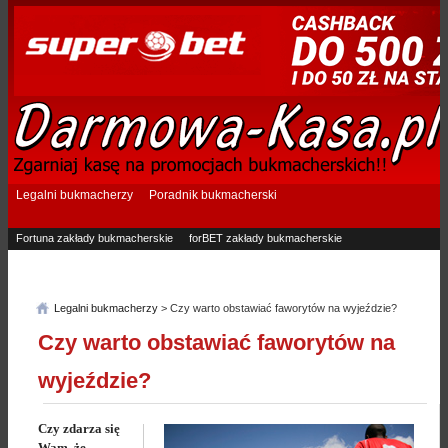
Legalni bukmacherzy
Poradnik bukmacherski
Fortuna zakłady bukmacherskie
forBET zakłady bukmacherskie
Superbet zakłady bukmacherskie
Betfan zakłady bukmacherskie
eTOTO zakłady bukmacherskie
STS zakłady bukmacherskie
Legalni bukmacherzy
> Czy warto obstawiać faworytów na wyjeździe?
Czy warto obstawiać faworytów na
wyjeździe?
Czy zdarza się
Wam, że