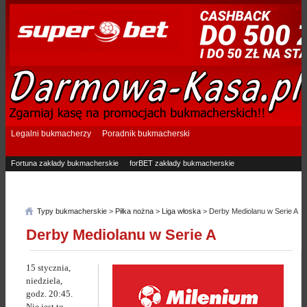
Legalni bukmacherzy
Poradnik bukmacherski
Fortuna zakłady bukmacherskie
forBET zakłady bukmacherskie
Superbet zakłady bukmacherskie
Betfan zakłady bukmacherskie
eTOTO zakłady bukmacherskie
STS zakłady bukmacherskie
Typy bukmacherskie
>
Piłka nożna
>
Liga włoska
> Derby Mediolanu w Serie A
Derby Mediolanu w Serie A
15 stycznia,
niedziela,
godz. 20:45.
Nie jest to