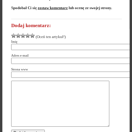
Spodobał Ci się
zostaw komentarz
lub ocenę ze swojej strony.
Dodaj komentarz:
(Oceń ten artykuł!)
Imię
Adres e-mail
Strona www