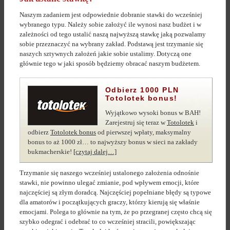
Naszym zadaniem jest odpowiednie dobranie stawki do wcześniej
wybranego typu. Należy sobie założyć ile wynosi nasz budżet i w
zależności od tego ustalić naszą najwyższą stawkę jaką pozwalamy
sobie przeznaczyć na wybrany zakład. Podstawą jest trzymanie się
naszych sztywnych założeń jakie sobie ustalimy. Dotyczą one
głównie tego w jaki sposób będziemy obracać naszym budżetem.
Odbierz 1000 PLN
Totolotek bonus!
Wyjątkowo wysoki bonus w BAH!
Zarejestruj się teraz w
Totolotek
i
odbierz
Totolotek bonus
od pierwszej wpłaty, maksymalny
bonus to aż 1000 zł… to najwyższy bonus w sieci na zakłady
bukmacherskie!
[czytaj dalej…]
Trzymanie się naszego wcześniej ustalonego założenia odnośnie
stawki, nie powinno ulegać zmianie, pod wpływem emocji, które
najczęściej są złym doradcą. Najczęściej popełniane błędy są typowe
dla amatorów i początkujących graczy, którzy kierują się właśnie
emocjami. Polega to głównie na tym, że po przegranej często chcą się
szybko odegrać i odebrać to co wcześniej stracili, powiększając