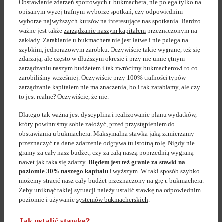
Obstawianie zdarzeń sportowych u bukmachera, nie polega tylko na
opisanym wyżej trafnym wyborze spotkań, czy odpowiednim
wyborze najwyższych kursów na interesujące nas spotkania. Bardzo
ważne jest także
zarządzanie naszym kapitałem
przeznaczonym na
zakłady. Zarabianie u bukmachera nie jest łatwe i nie polega na
szybkim, jednorazowym zarobku. Oczywiście takie wygrane, też się
zdarzają, ale często w dłuższym okresie i przy nie umiejętnym
zarządzaniu naszym budżetem i tak zwrócimy bukmacherowi to co
zarobiliśmy wcześniej. Oczywiście przy 100% trafności typów
zarządzanie kapitałem nie ma znaczenia, bo i tak zarabiamy, ale czy
to jest realne? Oczywiście, że nie.
Dlatego tak ważna jest dyscyplina i realizowanie planu wydatków,
który powinniśmy sobie założyć, przed przystąpieniem do
obstawiania u bukmachera. Maksymalna stawka jaką zamierzamy
przeznaczyć na dane zdarzenie odgrywa tu istotną rolę. Nigdy nie
gramy za cały nasz budżet, czy za całą naszą poprzednią wygraną
nawet jak taka się zdarzy.
Błędem jest też granie za stawki na
poziomie 30% naszego kapitału
i wyższym. W taki sposób szybko
możemy stracić nasz cały budżet przeznaczony na grę u bukmachera.
Żeby uniknąć takiej sytuacji należy ustalić stawkę na odpowiednim
poziomie i używanie
systemów bukmacherskich
.
Jak ustalić stawkę?