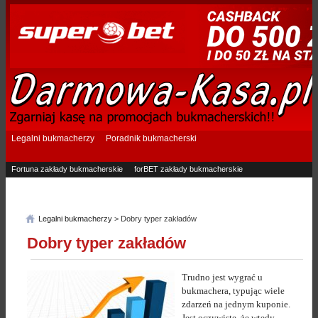
Legalni bukmacherzy
Poradnik bukmacherski
Fortuna zakłady bukmacherskie
forBET zakłady bukmacherskie
Superbet zakłady bukmacherskie
Betfan zakłady bukmacherskie
eTOTO zakłady bukmacherskie
STS zakłady bukmacherskie
Legalni bukmacherzy
> Dobry typer zakładów
Dobry typer zakładów
Trudno jest wygrać u
bukmachera, typując wiele
zdarzeń na jednym kuponie.
Jest oczywiste, że wtedy