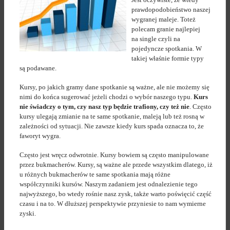
prawdopodobieństwo naszej
wygranej maleje. Toteż
polecam granie najlepiej
na single czyli na
pojedyncze spotkania. W
takiej właśnie formie typy
są podawane.
Kursy, po jakich gramy dane spotkanie są ważne, ale nie możemy się
nimi do końca sugerować jeżeli chodzi o wybór naszego typu.
Kurs
nie świadczy o tym, czy nasz typ będzie trafiony, czy też nie
. Często
kursy ulegają zmianie na te same spotkanie, maleją lub też rosną w
zależności od sytuacji. Nie zawsze kiedy kurs spada oznacza to, że
faworyt wygra.
Często jest wręcz odwrotnie. Kursy bowiem są często manipulowane
przez bukmacherów. Kursy, są ważne ale przede wszystkim dlatego, iż
u różnych bukmacherów te same spotkania mają różne
współczynniki kursów. Naszym zadaniem jest odnalezienie tego
najwyższego, bo wtedy rośnie nasz zysk, także warto poświęcić część
czasu i na to. W dłuższej perspektywie przyniesie to nam wymierne
zyski.