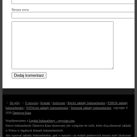
Strona www
↑
Do góry
|
O serwisie
|
Kontakt
|
Archiwum
|
Betclic zakłady bukmacherskie
|
PZBUK zakłady
bukmacherskie
|
TOTALbet zakłady bukmacherskie
|
Totolotek zakłady bukmacherskie
copyright ©
2026
Darmowa Kasa
.
Współpracujemy z
Legalni bukmacherzy - spryciarz.com
.
Serwis bukmacherski Darmowa Kasa skierowany jest wyłącznie do osób, które chcą obstawiać zakłady
w Polsce w legalnych firmach bukmacherskich.
Aby typować zakłady bukmacherskie, grać w kasynie i na stołach pokerowych musisz mieć skończone