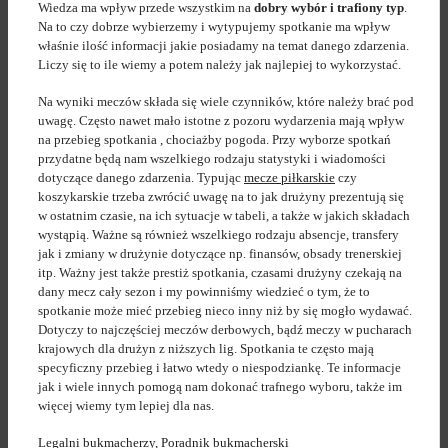
Wiedza ma wpływ przede wszystkim na
dobry wybór i trafiony typ
.
Na to czy dobrze wybierzemy i wytypujemy spotkanie ma wpływ
właśnie ilość informacji jakie posiadamy na temat danego zdarzenia.
Liczy się to ile wiemy a potem należy jak najlepiej to wykorzystać.
Na wyniki meczów składa się wiele czynników, które należy brać pod
uwagę. Często nawet mało istotne z pozoru wydarzenia mają wpływ
na przebieg spotkania , chociażby pogoda. Przy wyborze spotkań
przydatne będą nam wszelkiego rodzaju statystyki i wiadomości
dotyczące danego zdarzenia. Typując
mecze piłkarskie
czy
koszykarskie trzeba zwrócić uwagę na to jak drużyny prezentują się
w ostatnim czasie, na ich sytuacje w tabeli, a także w jakich składach
wystąpią. Ważne są również wszelkiego rodzaju absencje, transfery
jak i zmiany w drużynie dotyczące np. finansów, obsady trenerskiej
itp. Ważny jest także prestiż spotkania, czasami drużyny czekają na
dany mecz cały sezon i my powinniśmy wiedzieć o tym, że to
spotkanie może mieć przebieg nieco inny niż by się mogło wydawać.
Dotyczy to najczęściej meczów derbowych, bądź meczy w pucharach
krajowych dla drużyn z niższych lig. Spotkania te często mają
specyficzny przebieg i łatwo wtedy o niespodziankę. Te informacje
jak i wiele innych pomogą nam dokonać trafnego wyboru, także im
więcej wiemy tym lepiej dla nas.
Legalni bukmacherzy
,
Poradnik bukmacherski