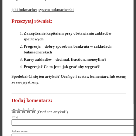
jaki bukmacher
,
system bukmacherski
Przeczytaj również:
Zarządzanie kapitałem przy obstawianiu zakładów
sportowych
Progresja – dobry sposób na bankruta w zakładach
bukmacherskich
Kursy zakładów – decimal, fraction, moneyline?
Progresja? Co to jest i jak grać aby wygrać?
Spodobał Ci się ten artykuł? Oceń go i
zostaw komentarz
lub ocenę
ze swojej strony.
Dodaj komentarz:
(Oceń ten artykuł!)
Imię
Adres e-mail