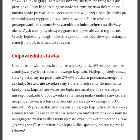
stawki za jakie grają. To z kolei kończy się tym, że tracą kolejne
pieniądze. Inny błąd to sugerowanie się tym, że trwa dobra passa i
można sobie pozwolić na przeznaczenie większej ilości środków po
wcześniejszej wygranej do zainwestowania. Takie właśnie
postępowanie
nie pomoże w zarobku u bukmachera
na dłuższy
okres. Zysk nam przyniosą wygrane mniejsze ale za to regularne.
Wtedy będziemy mogli mówić o zyskach. Odłożenie wspomnianych
emocji na bok to klucz do sukcesu.
Odpowiednia stawka
Ustalenie stawki na poziomie nie większym niż 5% zdecydowanie
zmniejsza ryzyko stracenia naszego kapitału. Najlepiej kiedy naszą
stawkę ustalimy na poziomie 2%-3% budżetu przeznaczonego na
zakłady.
Stawki nie zwiększamy
i nie zmniejszamy do momentu
kiedy nasz kapitał nie wzrośnie bądź nie zmaleje. Przy wzroście
naszego budżetu o 50% zwiększamy naszą maksymalną stawkę, ale
nie procentowo, a o ten sam procent z naszego wyższego o 50%
budżetu. W przypadku zmniejszenia naszego kapitału o 20% stawkę
zmniejszamy. Takie zarządzanie własnym budżetem pozwoli nam na
osiągnięcie zysku w dłuższym okresie czasu, nawet na wypadek tzw.
„czarnej serii”- nie trafienia kolejno kilku spotkań, co też się może
zdarzyć.