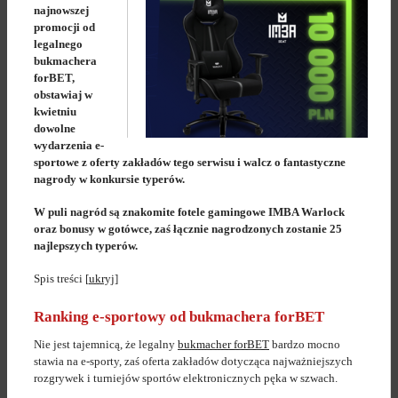
najnowszej
promocji od
legalnego
bukmachera
forBET,
obstawiaj w
kwietniu
dowolne
wydarzenia e-
sportowe z oferty zakładów tego serwisu i walcz o fantastyczne
nagrody w konkursie typerów.
W puli nagród są znakomite fotele gamingowe IMBA Warlock
oraz bonusy w gotówce, zaś łącznie nagrodzonych zostanie 25
najlepszych typerów.
Spis treści
[
ukryj
]
Ranking e-sportowy od bukmachera forBET
Nie jest tajemnicą, że legalny
bukmacher forBET
bardzo mocno
stawia na e-sporty, zaś oferta zakładów dotycząca najważniejszych
rozgrywek i turniejów sportów elektronicznych pęka w szwach.