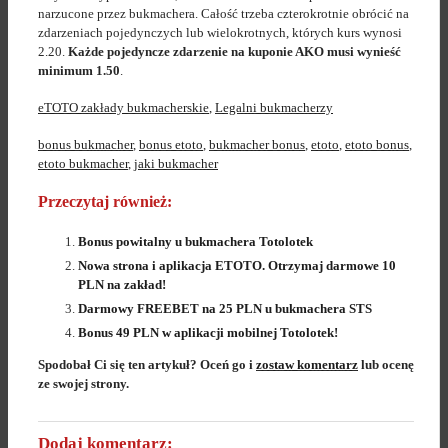
narzucone przez bukmachera. Całość trzeba czterokrotnie obrócić na
zdarzeniach pojedynczych lub wielokrotnych, których kurs wynosi
2.20.
Każde pojedyncze zdarzenie na kuponie AKO musi wynieść
minimum 1.50
.
eTOTO zakłady bukmacherskie
,
Legalni bukmacherzy
bonus bukmacher
,
bonus etoto
,
bukmacher bonus
,
etoto
,
etoto bonus
,
etoto bukmacher
,
jaki bukmacher
Przeczytaj również:
Bonus powitalny u bukmachera Totolotek
Nowa strona i aplikacja ETOTO. Otrzymaj darmowe 10
PLN na zakład!
Darmowy FREEBET na 25 PLN u bukmachera STS
Bonus 49 PLN w aplikacji mobilnej Totolotek!
Spodobał Ci się ten artykuł? Oceń go i
zostaw komentarz
lub ocenę
ze swojej strony.
Dodaj komentarz: