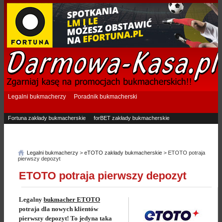
Legalni bukmacherzy
Poradnik bukmacherski
Fortuna zakłady bukmacherskie
forBET zakłady bukmacherskie
Superbet zakłady bukmacherskie
Betfan zakłady bukmacherskie
eTOTO zakłady bukmacherskie
STS zakłady bukmacherskie
Legalni bukmacherzy
>
eTOTO zakłady bukmacherskie
> ETOTO potraja
pierwszy depozyt
ETOTO potraja pierwszy depozyt
Legalny
bukmacher ETOTO
potraja dla nowych klientów
pierwszy depozyt! To jedyna taka