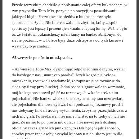
Przede wszystkim chodziło o porównanie całej oferty bukmachera, w
tym przypadku Toto-Mix, pozycja po pozycji, w poszukiwaniu
jakiegoś błędu. Poszukiwanie błędów u bukmacherów było
sposobem na życic. Nie interesowało nas zbytnio, który zespół
sportowy jest lepszy i prezentuje aktualnie lepszą formę. Ważne było
to, że światowi bukmacherzy mieli kursy na bardzo zbliżonym do
siebie poziomic – w Polsce były duże odstępstwa od tych kursów i
wystarczyło je znaleźć.
Aż wreszcie po ośmiu miesiącach…
– Aż wreszcie Toto-Mix, dysponując odpowiednimi danymi, wysiał
do każdego z nas „smutnych panów”. Jeżeli kogoś nie było w
mieszkaniu, zostawiali wiadomość, że zapraszają na rozmowę do
siedziby firmy przy Łuckiej. Jedna osoba zignorowała to wezwanie,
mój kolega postanowił pójść na rozmowę. Ja w końcu też z nim
pojechałem. Nie bardzo wiedziałem o czym mamy tam rozmawiać,
ale pojechałem dla towarzystwa. I oni podczas tej rozmowy prosili
nas. żebyśmy im dali trochę wytchnienia, żebyśmy przez jakiś czas u
nich nic grali. Powiedziałem, że mnie nic stać na to. żeby u nich nie
grać. Że mi się to po prostu nic opłaca. I że nawet jeśli dostanę
oficjalny zakaz gry w ich punktach, to i tak będę w jakiś sposób,
choćby przez inne osoby, wysyłał kupony u nich. skoro jest to dla