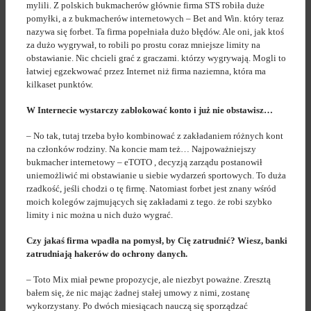
mylili. Z polskich bukmacherów głównie firma STS robiła duże
pomyłki, a z bukmacherów internetowych – Bet and Win. który teraz
nazywa się forbet. Ta firma popełniała dużo błędów. Ale oni, jak ktoś
za dużo wygrywał, to robili po prostu coraz mniejsze limity na
obstawianie. Nic chcieli grać z graczami. którzy wygrywają. Mogli to
łatwiej egzekwować przez Internet niż firma naziemna, która ma
kilkaset punktów.
W Internecie wystarczy zablokować konto i już nie obstawisz…
– No tak, tutaj trzeba było kombinować z zakładaniem różnych kont
na członków rodziny. Na koncie mam też… Najpoważniejszy
bukmacher internetowy – eTOTO , decyzją zarządu postanowił
uniemożliwić mi obstawianie u siebie wydarzeń sportowych. To duża
rzadkość, jeśli chodzi o tę firmę. Natomiast forbet jest znany wśród
moich kolegów zajmujących się zakładami z tego. że robi szybko
limity i nic można u nich dużo wygrać.
Czy jakaś firma wpadła na pomysł, by Cię zatrudnić? Wiesz, banki
zatrudniają hakerów do ochrony danych.
– Toto Mix miał pewne propozycje, ale niezbyt poważne. Zresztą
bałem się, że nic mając żadnej stałej umowy z nimi, zostanę
wykorzystany. Po dwóch miesiącach nauczą się sporządzać