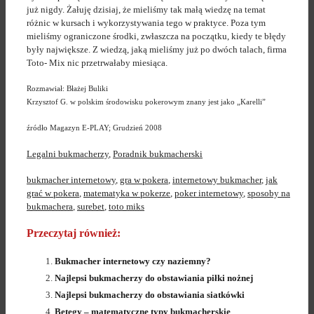
już nigdy. Żałuję dzisiaj, że mieliśmy tak małą wiedzę na temat
różnic w kursach i wykorzystywania tego w praktyce. Poza tym
mieliśmy ograniczone środki, zwłaszcza na początku, kiedy te błędy
były największe. Z wiedzą, jaką mieliśmy już po dwóch talach, firma
Toto- Mix nic przetrwałaby miesiąca.
Rozmawiał: Błażej Buliki
Krzysztof G. w polskim środowisku pokerowym znany jest jako „Karelli”
źródło Magazyn E-PLAY; Grudzień 2008
Legalni bukmacherzy
,
Poradnik bukmacherski
bukmacher internetowy
,
gra w pokera
,
internetowy bukmacher
,
jak
grać w pokera
,
matematyka w pokerze
,
poker internetowy
,
sposoby na
bukmachera
,
surebet
,
toto miks
Przeczytaj również:
Bukmacher internetowy czy naziemny?
Najlepsi bukmacherzy do obstawiania piłki nożnej
Najlepsi bukmacherzy do obstawiania siatkówki
Betegy – matematyczne typy bukmacherskie