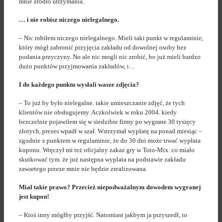
mnie źródło utrzymania.
… i nie robisz niczego nielegalnego.
– Nic robiłem niczego nielegalnego. Mieli taki punkt w regulaminie,
który mógł zabronić przyjęcia zakładu od dowolnej osoby bez
podania przyczyny. No ale nic mogli nic zrobić, bo już mieli bardzo
dużo punktów przyjmowania zakładów, i…
I do każdego punktu wysłali wasze zdjęcia?
– To już by było nielegalne. takie umieszczanie zdjęć, że tych
klientów nie obsługujemy. Aczkolwiek w roku 2004. kiedy
bezczelnie pojawiłem się w siedzibie firmy po wygrane 30 tysięcy
złotych, prezes wpadł w szał. Wstrzymał wypłatę na ponad miesiąc –
zgodnie z punktem w regulaminie, że do 30 dni może trwać wypłata
kuponu. Wręczył mi też oficjalny zakaz gry w Toto-Mix. co miało
skutkować tym. że już następna wyplata na podstawie zakładu
zawartego przeze mnie nie będzie zrealizowana.
Miał takie prawo? Przecież niepodważalnym dowodem wygranej
jest kupon!
– Ktoś inny mógłby przyjść. Natomiast jakbym ja przyszedł, to