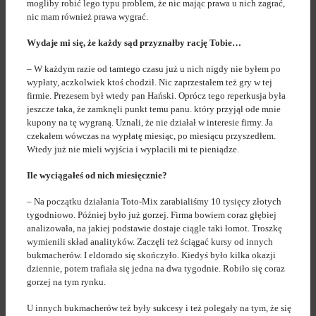
mogliby robić lego typu problem, że nic mając prawa u nich zagrać,
nic mam również prawa wygrać.
Wydaje mi się, że każdy sąd przyznałby rację Tobie…
– W każdym razie od tamtego czasu już u nich nigdy nie byłem po
wypłaty, aczkolwiek ktoś chodził. Nic zaprzestałem też gry w tej
firmie. Prezesem był wtedy pan Hański. Oprócz tego reperkusja była
jeszcze taka, że zamknęli punkt temu panu. który przyjął ode mnie
kupony na tę wygraną. Uznali, że nie działał w interesie firmy. Ja
czekałem wówczas na wypłatę miesiąc, po miesiącu przyszedłem.
Wtedy już nie mieli wyjścia i wypłacili mi te pieniądze.
Ile wyciągałeś od nich miesięcznie?
– Na początku działania Toto-Mix zarabialiśmy 10 tysięcy złotych
tygodniowo. Później było już gorzej. Firma bowiem coraz głębiej
analizowała, na jakiej podstawie dostaje ciągle taki łomot. Troszkę
wymienili skład analityków. Zaczęli też ściągać kursy od innych
bukmacherów. I eldorado się skończyło. Kiedyś było kilka okazji
dziennie, potem trafiała się jedna na dwa tygodnie. Robiło się coraz
gorzej na tym rynku.
U innych bukmacherów też były sukcesy i też polegały na tym, że się