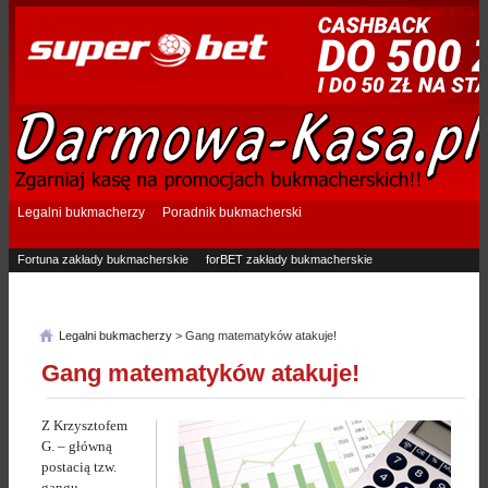
Legalni bukmacherzy
Poradnik bukmacherski
Fortuna zakłady bukmacherskie
forBET zakłady bukmacherskie
Superbet zakłady bukmacherskie
Betfan zakłady bukmacherskie
eTOTO zakłady bukmacherskie
STS zakłady bukmacherskie
Legalni bukmacherzy
> Gang matematyków atakuje!
Gang matematyków atakuje!
Z Krzysztofem
G. – główną
postacią tzw.
gangu