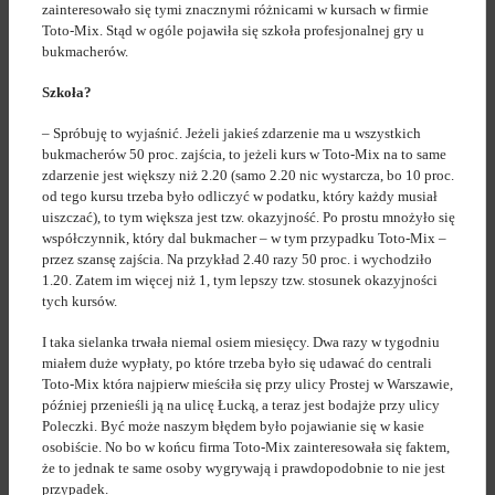
zainteresowało się tymi znacznymi różnicami w kursach w firmie
Toto-Mix. Stąd w ogóle pojawiła się szkoła profesjonalnej gry u
bukmacherów.
Szkoła?
– Spróbuję to wyjaśnić. Jeżeli jakieś zdarzenie ma u wszystkich
bukmacherów 50 proc. zajścia, to jeżeli kurs w Toto-Mix na to same
zdarzenie jest większy niż 2.20 (samo 2.20 nic wystarcza, bo 10 proc.
od tego kursu trzeba było odliczyć w podatku, który każdy musiał
uiszczać), to tym większa jest tzw. okazyjność. Po prostu mnożyło się
współczynnik, który dal bukmacher – w tym przypadku Toto-Mix –
przez szansę zajścia. Na przykład 2.40 razy 50 proc. i wychodziło
1.20. Zatem im więcej niż 1, tym lepszy tzw. stosunek okazyjności
tych kursów.
I taka sielanka trwała niemal osiem miesięcy. Dwa razy w tygodniu
miałem duże wypłaty, po które trzeba było się udawać do centrali
Toto-Mix która najpierw mieściła się przy ulicy Prostej w Warszawie,
później przenieśli ją na ulicę Łucką, a teraz jest bodajże przy ulicy
Poleczki. Być może naszym błędem było pojawianie się w kasie
osobiście. No bo w końcu firma Toto-Mix zainteresowała się faktem,
że to jednak te same osoby wygrywają i prawdopodobnie to nie jest
przypadek.