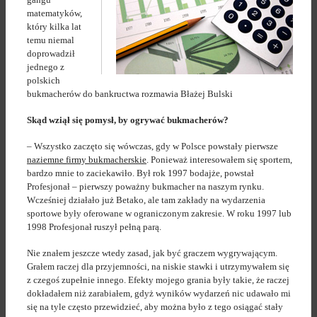
matematyków,
który kilka lat
temu niemal
doprowadził
jednego z
polskich
bukmacherów do bankructwa rozmawia Błażej Bulski
Skąd wziął się pomysł, by ogrywać bukmacherów?
– Wszystko zaczęto się wówczas, gdy w Polsce powstały pierwsze
naziemne firmy bukmacherskie
. Ponieważ interesowałem się sportem,
bardzo mnie to zaciekawiło. Był rok 1997 bodajże, powstał
Profesjonał – pierwszy poważny bukmacher na naszym rynku.
Wcześniej działało już Betako, ale tam zakłady na wydarzenia
sportowe były oferowane w ograniczonym zakresie. W roku 1997 lub
1998 Profesjonał ruszył pełną parą.
Nie znałem jeszcze wtedy zasad, jak być graczem wygrywającym.
Grałem raczej dla przyjemności, na niskie stawki i utrzymywałem się
z czegoś zupełnie innego. Efekty mojego grania były takie, że raczej
dokładałem niż zarabiałem, gdyż wyników wydarzeń nic udawało mi
się na tyle często przewidzieć, aby można było z tego osiągać stały