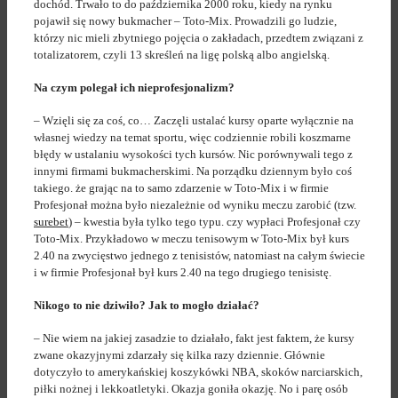
dochód. Trwało to do października 2000 roku, kiedy na rynku
pojawił się nowy bukmacher – Toto-Mix. Prowadzili go ludzie,
którzy nic mieli zbytniego pojęcia o zakładach, przedtem związani z
totalizatorem, czyli 13 skreśleń na ligę polską albo angielską.
Na czym polegał ich nieprofesjonalizm?
– Wzięli się za coś, co… Zaczęli ustalać kursy oparte wyłącznie na
własnej wiedzy na temat sportu, więc codziennie robili koszmarne
błędy w ustalaniu wysokości tych kursów. Nic porównywali tego z
innymi firmami bukmacherskimi. Na porządku dziennym było coś
takiego. że grając na to samo zdarzenie w Toto-Mix i w firmie
Profesjonał można było niezależnie od wyniku meczu zarobić (tzw.
surebet
) – kwestia była tylko tego typu. czy wypłaci Profesjonał czy
Toto-Mix. Przykładowo w meczu tenisowym w Toto-Mix był kurs
2.40 na zwycięstwo jednego z tenisistów, natomiast na całym świecie
i w firmie Profesjonał był kurs 2.40 na tego drugiego tenisistę.
Nikogo to nie dziwiło? Jak to mogło działać?
– Nie wiem na jakiej zasadzie to działało, fakt jest faktem, że kursy
zwane okazyjnymi zdarzały się kilka razy dziennie. Głównie
dotyczyło to amerykańskiej koszykówki NBA, skoków narciarskich,
piłki nożnej i lekkoatletyki. Okazja goniła okazję. No i parę osób