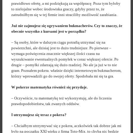
prawidłowo ofertę, a mi podziękują za współpracę. Poza tym byłoby
to nielojalne wobec środowiska graczy, gdyby przez to, że
zatrudniłbym się w tej firmie inni straciliby możliwość zarabiania.
Już nie zajmujesz się ogrywaniem bukmacherów. Czy to znaczy, że
obecnie wszystko z kursami jest w porządku?
– Są osoby, które w dalszym ciągu potrafią utrzymać się na
powierzchni, ale dzisiaj jest to dużo trudniejsze. Po pierwsze –
wymaga poświęcenia znacznie większej ilości czasu na
wyszukiwanie ewentualnych pomyłek w coraz większej ofercie. Po
drugie – pomyłki zdarzają się dużo rzadziej. No ale ja już w to nie
gram. Poznałem pokera. właśnie dzięki internetowym bukmacherom,
którzy wprowadzili go do swojej oferty. Spodobała mi się ta gra.
W pokerze matematyka również się przydaje.
– Oczywiście, tu matematykę też wykorzystuję, ale do liczenia
prawdopodobieństw, tak zwanych oddsów.
I utrzymujesz się teraz z pokera?
– Chciałbym utrzymywać się z pokera, aczkolwiek tak dobrze jak mi
było na początku XXI wieku z firmą Toto-Mix. to chyba nic będzie