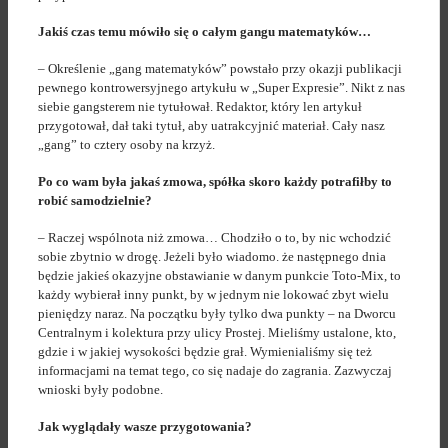
Jakiś czas temu mówiło się o całym gangu matematyków…
– Określenie „gang matematyków” powstało przy okazji publikacji
pewnego kontrowersyjnego artykułu w „Super Expresie”. Nikt z nas
siebie gangsterem nie tytułował. Redaktor, który len artykuł
przygotował, dał taki tytuł, aby uatrakcyjnić materiał. Cały nasz
„gang” to cztery osoby na krzyż.
Po co wam była jakaś zmowa, spółka skoro każdy potrafiłby to
robić samodzielnie?
– Raczej wspólnota niż zmowa… Chodziło o to, by nic wchodzić
sobie zbytnio w drogę. Jeżeli było wiadomo. że następnego dnia
będzie jakieś okazyjne obstawianie w danym punkcie Toto-Mix, to
każdy wybierał inny punkt, by w jednym nie lokować zbyt wielu
pieniędzy naraz. Na początku były tylko dwa punkty – na Dworcu
Centralnym i kolektura przy ulicy Prostej. Mieliśmy ustalone, kto,
gdzie i w jakiej wysokości będzie grał. Wymienialiśmy się też
informacjami na temat tego, co się nadaje do zagrania. Zazwyczaj
wnioski były podobne.
Jak wyglądały wasze przygotowania?