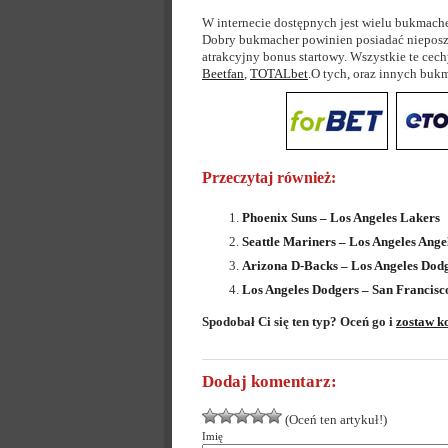
W internecie dostępnych jest wielu bukmache
Dobry bukmacher powinien posiadać nieposzl
atrakcyjny bonus startowy. Wszystkie te cec
Beetfan
,
TOTALbet
.O tych, oraz innych bu
Przeczytaj również:
Phoenix Suns – Los Angeles Lakers
Seattle Mariners – Los Angeles Ange
Arizona D-Backs – Los Angeles Dod
Los Angeles Dodgers – San Francisc
Spodobał Ci się ten typ? Oceń go i
zostaw k
Dodaj komentarz:
(Oceń ten artykuł!)
Imię