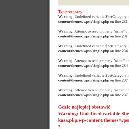
Typ przegrany
Warning
: Undefined variable $betCategory 
content/themes/wpsn/single.php
on line
231
Warning
: Attempt to read property "name" o
content/themes/wpsn/single.php
on line
231
Warning
: Undefined variable $betCategory 
content/themes/wpsn/single.php
on line
234
Warning
: Attempt to read property "name" o
content/themes/wpsn/single.php
on line
234
Warning
: Undefined variable $betCategory 
content/themes/wpsn/single.php
on line
237
Warning
: Attempt to read property "name" o
content/themes/wpsn/single.php
on line
237
Gdzie najlepiej obstawić
Warning
: Undefined variable $b
kasa.pl/p/wp-content/themes/wps
?