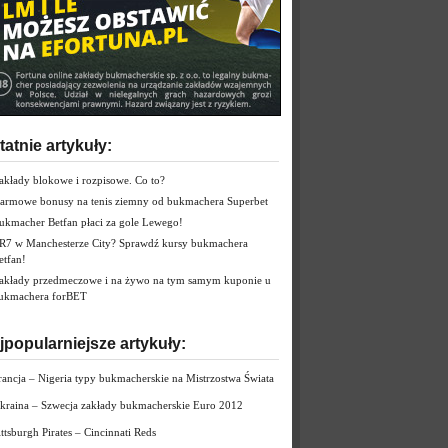
tatnie artykuły:
akłady blokowe i rozpisowe. Co to?
armowe bonusy na tenis ziemny od bukmachera Superbet
ukmacher Betfan płaci za gole Lewego!
R7 w Manchesterze City? Sprawdź kursy bukmachera
etfan!
akłady przedmeczowe i na żywo na tym samym kuponie u
ukmachera forBET
jpopularniejsze artykuły:
rancja – Nigeria typy bukmacherskie na Mistrzostwa Świata
kraina – Szwecja zakłady bukmacherskie Euro 2012
ittsburgh Pirates – Cincinnati Reds