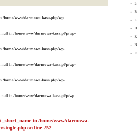
L
B
in
/home/www/darmowa-kasa.pl/p/wp-
L
H
n null in
/home/www/darmowa-kasa.pl/p/wp-
R
N
in
/home/www/darmowa-kasa.pl/p/wp-
R
n null in
/home/www/darmowa-kasa.pl/p/wp-
in
/home/www/darmowa-kasa.pl/p/wp-
n null in
/home/www/darmowa-kasa.pl/p/wp-
et_short_name in
/home/www/darmowa-
n/single.php
on line
252