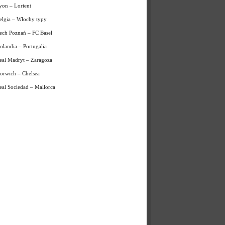
yon – Lorient
elgia – Włochy typy
ech Poznań – FC Basel
olandia – Portugalia
eal Madryt – Zaragoza
orwich – Chelsea
eal Sociedad – Mallorca