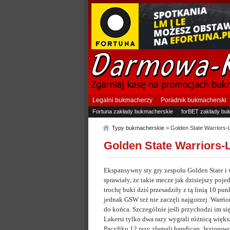
Legalni bukmacherzy
Poradnik bukmacherski
Fortuna zakłady bukmacherskie
forBET zakłady bu
Typy bukmacherskie
> Golden State Warriors-
Golden State Warriors-
Ekspansywny sty gry zespołu Golden State i
sprawiały, że takie mecze jak dzisiejszy po
trochę buki dziś przesadziły z tą linią 10 p
jednak GSW też nie zaczęli najgorzej. Warrio
do końca. Szczególnie jeśli przychodzi im si
Lakersi tylko dwa razy wygrali różnicą więk
Pacyfiku 12 razy złamali handicap. Jeziorow