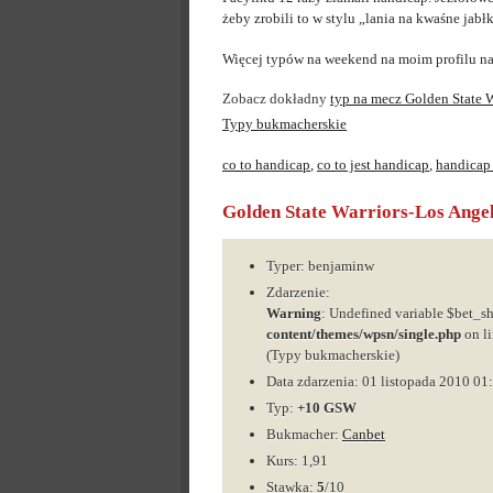
żeby zrobili to w stylu „lania na kwaśne jabł
Więcej typów na weekend na moim profilu n
Zobacz dokładny
typ na mecz Golden State W
Typy bukmacherskie
co to handicap
,
co to jest handicap
,
handicap 
Golden State Warriors-Los Ange
Typer: benjaminw
Zdarzenie:
Warning
: Undefined variable $bet_s
content/themes/wpsn/single.php
on l
(Typy bukmacherskie)
Data zdarzenia: 01 listopada 2010 01
Typ:
+10 GSW
Bukmacher:
Canbet
Kurs: 1,91
Stawka:
5
/10