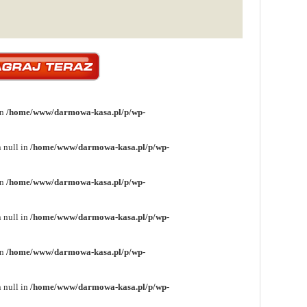
in
/home/www/darmowa-kasa.pl/p/wp-
n null in
/home/www/darmowa-kasa.pl/p/wp-
in
/home/www/darmowa-kasa.pl/p/wp-
n null in
/home/www/darmowa-kasa.pl/p/wp-
in
/home/www/darmowa-kasa.pl/p/wp-
n null in
/home/www/darmowa-kasa.pl/p/wp-