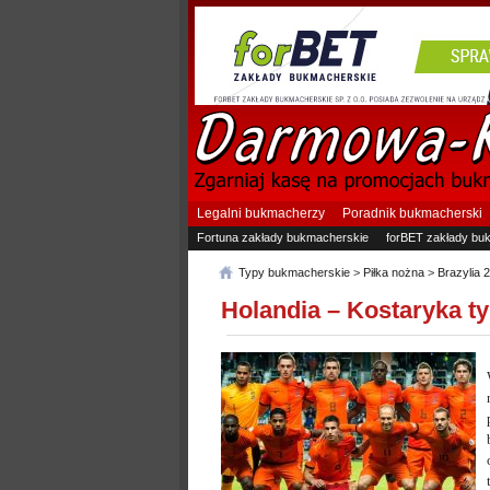
Legalni bukmacherzy
Poradnik bukmacherski
Fortuna zakłady bukmacherskie
forBET zakłady bu
Typy bukmacherskie
>
Piłka nożna
>
Brazylia 
Holandia – Kostaryka ty