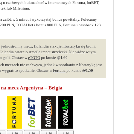
ką u czołowych bukmacherów internetowych Fortuna, forBET,
otek lub Milenium.
nta załóż w 5 minut i wykorzystaj bonus powitalny. Polecamy
 200 PLN, TOTALbet i bonus 800 PLN, Fortuna i cashback 123
 jednostronny mecz, Holandia atakuje, Kostaryka się broni.
Holandia ostatnio straciła impet strzelecki. Nie widzę w tym
lu goli. Obstaw w
eTOTO
po kursie
@1.60
ch meczach nie zachwyca, jednak w spotkaniu z Kostaryką jest
 wygrać to spotkanie. Obstaw w
Fortuna
po kursie
@1.50
na mecz Argentyna – Belgia