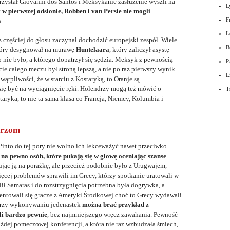
ystał Giovanni dos Santos i Meksykanie zasłużenie wyszli na
L
 w pierwszej odsłonie, Robben i van Persie nie mogli
F
a
.
L
az częściej do głosu zaczynał dochodzić europejski zespół. Wiele
B
który desygnował na murawę
Huntelaara
, który zaliczył asystę
o nie było, a którego dopatrzył się sędzia. Meksyk z pewnością
P
ie całego meczu był stroną lepszą, a nie po raz pierwszy wynik
L
ątpliwości, że w starciu z Kostaryką, to Oranje są
ię być na wyciągnięcie ręki. Holendrzy mogą też mówić o
T
taryka, to nie ta sama klasa co Francja, Niemcy, Kolumbia i
arzom
Pinto do tej pory nie wolno ich lekceważyć nawet przeciwko
 na pewno osób, które pukają się w głowę oceniając szanse
ując ją na porażkę, ale przecież podobnie było z Urugwajem,
ięcej problemów sprawili im Grecy, którzy spotkanie uratowali w
lił Samaras i do rozstrzygnięcia potrzebna była dogrywka, a
zentowali się gracze z Ameryki Środkowej choć to Grecy wydawali
 Przy wykonywaniu jedenastek
można brać przykład z
li bardzo pewnie
, bez najmniejszego wręcz zawahania. Pewność
ażdej pomeczowej konferencji, a która nie raz wzbudzała śmiech,