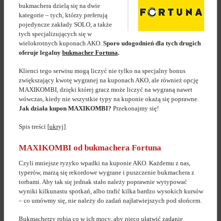
bukmachera dzielą się na dwie
kategorie – tych, którzy preferują
pojedyncze zakłady SOLO, a także
tych specjalizujących się w
wielokrotnych kuponach AKO.
Sporo udogodnień dla tych drugich
oferuje legalny
bukmacher Fortuna
.
Klienci tego serwisu mogą liczyć nie tylko na specjalny bonus
zwiększający kwotę wygranej na kuponach AKO, ale również opcję
MAXIKOMBI, dzięki której gracz może liczyć na wygraną nawet
wówczas, kiedy nie wszystkie typy na kuponie okażą się poprawne.
Jak działa kupon MAXIKOMBI?
Przekonajmy się!
Spis treści
[
ukryj
]
MAXIKOMBI od bukmachera Fortuna
Czyli mniejsze ryzyko wpadki na kuponie AKO. Każdemu z nas,
typerów, marzą się rekordowe wygrane i puszczenie bukmachera z
torbami. Aby tak się jednak stało należy poprawnie wytypować
wyniki kilkunastu spotkań, albo trafić kilka bardzo wysokich kursów
– co umówmy się, nie należy do zadań najłatwiejszych pod słońcem.
Bukmacherzy robią co w ich mocy, aby nieco ułatwić zadanie