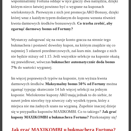
wspominaliśmy Fortuna oddaje w ręce graczy dwa narzędzia, dzięki
którym nieco łatwiej powinno być o wygrane na kuponach
wielokrotnych. Pierwszym z nich jest promocja AKO Bonusy, dzięki
której wraz z każdym typem dodanym do kuponu wzrasta również
kwota darmowych środków bonusowych.
Co trzeba zrobić, aby
zgarnąć darmowy bonus od Fortuny?
Wystarczy zalogować się na swoje konto gracza na stronie tego
bukmachera i postawić dowolny kupon, na którym znajdzie się co
najmniej 5 zdarzeń przedmeczowych, zaś kurs min. żadnego z nich
nie będzie niższy od 1.15. Jeśli wszystkie selekcje na kuponie okażą
się prawidłowe, wówczas
bukmacher automatycznie doda bonus
7%
do wartości wygranej.
Im więcej poprawnych typów na kuponie, tym wyższa kwota
darmowych środków.
Maksymalny bonus 50% od Fortuny
można
zgarnąć typując skutecznie 14 lub więcej selekcji na jednym
kuponie. Wielokrotne kupony AKO mają jednak to do siebie, że
nawet jeden niecelny typ niweczy cały wysiłek typera, który z
miejsca nie ma żadnych szans na wygraną. Zupełnie inaczej dzieje
się w przypadku kuponów MAXIKOMBI. Co to takiego?
Jak grać
kupony MAXIKOMBI u bukmachera Fortuna?
Przekonajmy się!
Jak grać MAXIKOMBI u bukmachera Fortuna?