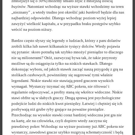
zmniejszył się o 50%) możemy śmiało zejść z mniejszą ilością
buyinów
. Natomiast wchodząc na wyższe stawki wchodzimy na teren
„nieznany” , a wtedy trudno jest określić jaki
bankroll
będzie dla nas
najbardziej odpowiedni. Dlatego wchodząc poziom wyżej lepiej
zawyżyć wielkość kapitału, a w przypadku braku postępów szybko
wrócić na poziom niższy.
Bardzo często słyszy się legendy o ludziach, którzy z paru dolarów
zrobili kilka lub nawet kilkanaście tysięcy dolców. Wtedy pojawia
się pytanie: skoro potrafią tak szybko mnożyć pieniądze to dlaczego
nie są milionerami? Otóż, zazwyczaj bywa tak, że takie przyrosty
możliwe są do osiągnięcia tylko na niskich stawkach. Dlatego
dokonując wyboru, od jakich stawek zacząć naszą przygodę z grą na
stolikach
cashowych
, powinniśmy się sugerować tymi właśnie
legendami. Niskie stawki nie stawiają przed graczem wysokich
wymagań. Wystarczy trzymać się ABC pokera, nie
tiltować
i
regularnie odpoczywać, a profity staną się wkrótce widoczne. Niskie
stawi obfite są w słabych graczy. Drugą sprawą jest psychologiczne
podejście ludzi do niskich kwot pieniędzy. Łatwiej i chętniej się ich
pozbywają niż grube ryby grające na poważne pieniądze.
Przechodząc na wysokie stawki coraz bardziej widoczna jest gra nie
na kartę, ale na człowieka, czyli dopiero wtedy zaczyna się
prawdziwy poker. Wchodząc na wyższe poziomy już ABC pokera nie
wystarczy, zawodowi gracze szybko rozgryzą schematyczność i będą