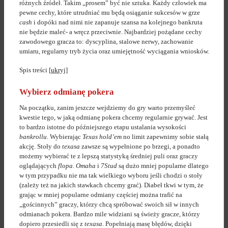
różnych źródeł. Takim „prosem” być nie sztuka. Każdy człowiek ma
pewne cechy, które utrudniać mu będą osiąganie sukcesów w grze
cash
i dopóki nad nimi nie zapanuje szansa na kolejnego bankruta
nie będzie maleć- a wręcz przeciwnie. Najbardziej pożądane cechy
zawodowego gracza to: dyscyplina, stalowe nerwy, zachowanie
umiaru, regularny tryb życia oraz umiejętność wyciągania wniosków.
Spis treści
[
ukryj
]
Wybierz odmianę pokera
Na początku, zanim jeszcze wejdziemy do gry warto przemyśleć
kwestie tego, w jaką odmianę pokera chcemy regularnie grywać. Jest
to bardzo istotne do późniejszego etapu ustalania wysokości
bankrollu
. Wybierając
Texas hold’em
no limit zapewnimy sobie stałą
akcję. Stoły do
texasa
zawsze są wypełnione po brzegi, a ponadto
możemy wybierać te z lepszą statystyką średniej puli oraz graczy
oglądających
flopa
.
Omaha
i
7Stud
są dużo mniej popularne dlatego
w tym przypadku nie ma tak wielkiego wyboru jeśli chodzi o stoły
(zależy też na jakich stawkach chcemy grać). Diabeł tkwi w tym, że
grając w mniej popularne odmiany częściej można trafić na
„gościnnych” graczy, którzy chcą spróbować swoich sił w innych
odmianach pokera. Bardzo mile widziani są świeży gracze, którzy
dopiero przesiedli się z
texasa
. Popełniają masę błędów, dzięki