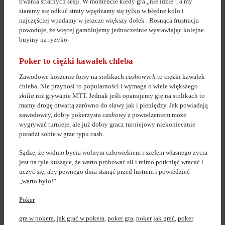
trwania stratnych sesji. W momencie kiedy gra „nie idzie”, a my
staramy się odkuć straty wpędzamy się tylko w błędne koło i
najczęściej wpadamy w jeszcze większy dołek . Rosnąca frustracja
powoduje, że więcej gamblujemy jednocześnie wystawiając kolejne
buyiny na ryzyko.
Poker to ciężki kawałek chleba
Zawodowe koszenie forsy na stolikach
cashowych
to ciężki kawałek
chleba. Nie przynosi to popularności i wymaga o wiele większego
skilla
niż grywanie MTT. Jednak jeśli opanujemy grę na stolikach to
mamy drogę otwartą zarówno do sławy jak i pieniędzy. Jak powiadają
zawodowcy, dobry pokerzysta
cashowy
z powodzeniem może
wygrywać turnieje, ale już dobry gracz turniejowy niekoniecznie
poradzi sobie w grze typu cash.
Sądzę, że widmo bycia wolnym człowiekiem i szefem własnego życia
jest na tyle kuszące, że warto próbować sił i mimo potknięć wracać i
uczyć się, aby pewnego dnia stanąć przed lustrem i powiedzieć
„warto było!”.
Poker
gra w pokera
,
jak grać w pokera
,
poker gra
,
poker jak grać
,
poker