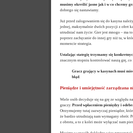
musimy określić jasno jak i w co chcemy gr
dobrego się nastawiamy.
Już przed zalogowaniem się do kasyna należy 
jednej, maksymalnie dwóch pozycji z ofert ka
utrudniać nam życie. Gier jest mnogo – ma to
poprzez zachęcanie do innej gry niż ta, w któ
momencie strategia.
Ustalając stategię trzymamy się konkretny
znacznym stopniu kontrolować naszą grę, co
Gracz grający w kasynach musi mieć
błąd
.
Pieniądze i umiejętność zarządzana n
Wiele osób decyduje się na grę ze względu 
graczy.
Przed wpłaceniem pieniędzy i odeb
Otrzymujemy tutaj zazwyczaj pieniądze, któr
że bardzo utrudniają nam wymagany obrót. Po
z obrotu, a to z kolei może wyłączać nam pier
Musimy w sposób dokładny więc przeczytać 