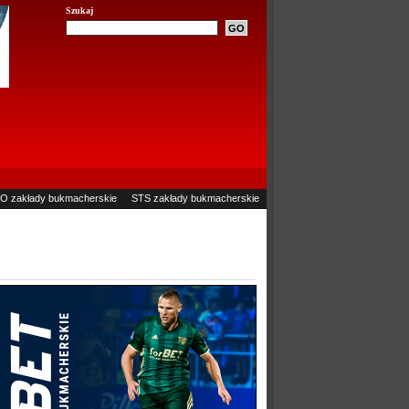
Szukaj
O zakłady bukmacherskie
STS zakłady bukmacherskie