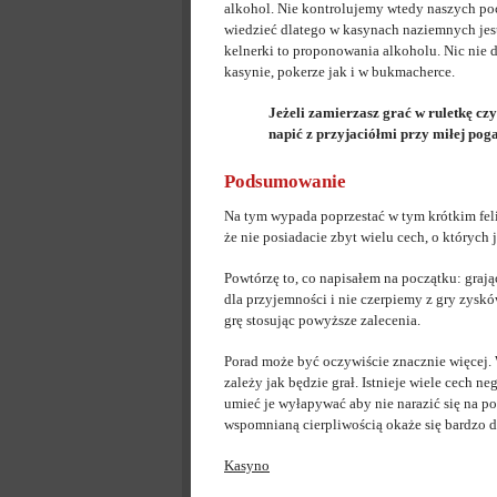
alkohol. Nie kontrolujemy wtedy naszych pocz
wiedzieć dlatego w kasynach naziemnych jes
kelnerki to proponowania alkoholu. Nic nie d
kasynie, pokerze jak i w bukmacherce.
Jeżeli zamierzasz grać w ruletkę czy 
napić z przyjaciółmi przy miłej po
Podsumowanie
Na tym wypada poprzestać w tym krótkim feli
że nie posiadacie zbyt wielu cech, o których
Powtórzę to, co napisałem na początku: gra
dla przyjemności i nie czerpiemy z gry zys
grę stosując powyższe zalecenia.
Porad może być oczywiście znacznie więcej. 
zależy jak będzie grał. Istnieje wiele cech 
umieć je wyłapywać aby nie narazić się na p
wspomnianą cierpliwością okaże się bardzo 
Kasyno