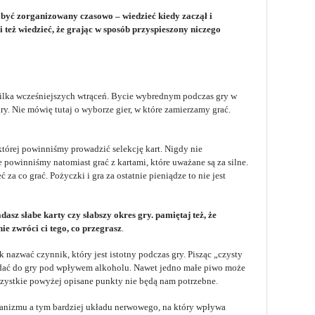
być zorganizowany czasowo – wiedzieć kiedy zaczął i
 też wiedzieć, że grając w sposób przyspieszony niczego
kilka wcześniejszych wtrąceń. Bycie wybrednym podczas gry w
ry. Nie mówię tutaj o wyborze gier, w które zamierzamy grać.
której powinniśmy prowadzić selekcję kart. Nigdy nie
 powinniśmy natomiast grać z kartami, które uważane są za silne.
a co grać. Pożyczki i gra za ostatnie pieniądze to nie jest
adasz słabe karty czy słabszy okres gry. pamiętaj też, że
nie zwróci ci tego, co przegrasz
.
 nazwać czynnik, który jest istotny podczas gry. Pisząc „czysty
adać do gry pod wpływem alkoholu. Nawet jedno małe piwo może
wszystkie powyżej opisane punkty nie będą nam potrzebne.
rganizmu a tym bardziej układu nerwowego, na który wpływa