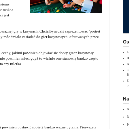
 wiemy
ec można –
i jest
poważnej gry w kasynach. Chciałbym dziś zaprezentować ‘portret
by móc śmiało zasiadać do gier kasynowych, oferowanych przez
Os
Z
i cechy, jakimi powinien objawiać się dobry gracz kasynowy.
 nie powinien mieć, gdyż to właśnie one stanowią bardzo często
D
a czy ruletka.
B
C
B
Z
b
Na
B
R
1
 powinien postawić sobie 2 bardzo ważne pytania. Pierwsze z