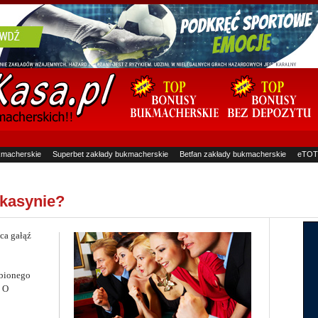
kmacherskie
Superbet zakłady bukmacherskie
Betfan zakłady bukmacherskie
eTOT
 kasynie?
ąca gałąź
ubionego
. O