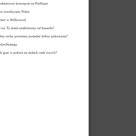
odstawowe koncepcje na Preflopie
en rewelacyjny Poker
oker w Hollywood
 czy Ty jesteś uzależniony od hazardu?
akie cechy powinien posiadać dobry pokerzysta?
okerStrategy
ak grać w pokera na stołach cash’owych?