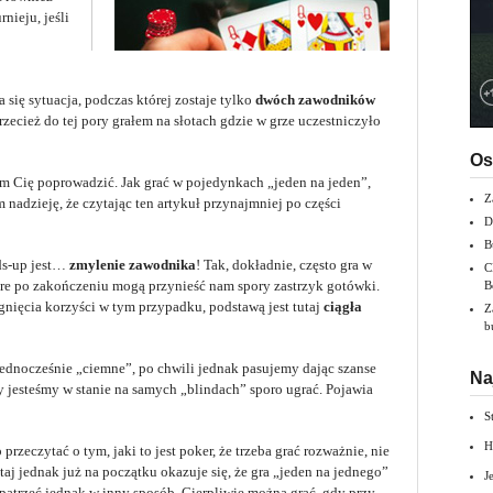
nieju, jeśli
się sytuacja, podczas której zostaje tylko
dwóch zawodników
Przecież do tej pory grałem na słotach gdzie w grze uczestniczyło
Os
ym Cię poprowadzić. Jak grać w pojedynkach „jeden na jeden”,
Z
 nadzieję, że czytając ten artykuł przynajmniej po części
D
B
s-up jest…
zmylenie zawodnika
! Tak, dokładnie, często gra w
C
tóre po zakończeniu mogą przynieść nam spory zastrzyk gotówki.
B
gnięcia korzyści w tym przypadku, podstawą jest tutaj
ciągła
Z
b
ednocześnie „ciemne”, po chwili jednak pasujemy dając szanse
Na
jesteśmy w stanie na samych „blindach” sporo ugrać. Pojawia
S
H
rzeczytać o tym, jaki to jest poker, że trzeba grać rozważnie, nie
taj jednak już na początku okazuje się, że gra „jeden na jednego”
J
 patrzeć jednak w inny sposób. Cierpliwie można grać, gdy przy