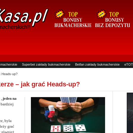
kmacherskie
Superbet zakłady bukmacherskie
Betfan zakłady bukmacherskie
eTOT
ać Heads-up?
erze – jak grać Heads-up?
 „
jeden na
z bardziej
e, była
leży grać
t również