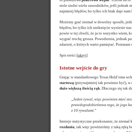
stole siedzi wielu zawodników, jeśli jednak
najmniej błędów, bo tylko ich brak daje nam
Możemy grać niemal w dowolny sposób, jed
błędów, bo tylko ich uniknięcie wyniesie nas
powie w tej chwili, że ja to wszystko wiem, k
wygrać trochę grosza. Powodzenia, jednak pa
zdarzeń, o których warto pamiętać. Postaram się
Spis treści
[
ukryj
]
Istotne wejście do gry
Grając w standardowego Texas Hold’ema wch
startową
(przynajmniej tak powinno być), w 
dużo większą ilością rąk
. Dlaczego się tak 
„
Jeden rywal, więc powinien mieć st
prawdopodobieństwa tego, że jego kar
z 10 rywalami
.”
Istnieje statystyczne przekonanie, że niemal 
rozdania
, tak więc powinniśmy z taką ręką 