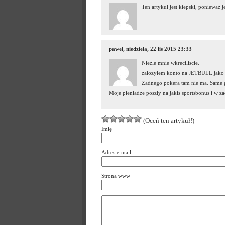
Ten artykuł jest kiepski, ponieważ j
pawel, niedziela, 22 lis 2015 23:33
Niezle mnie wkreciliscie.
zalozylem konto na JETBULL jako 
Zadnego pokera tam nie ma. Same g
Moje pieniadze poszly na jakis sportsbonus i w 
(Oceń ten artykuł!)
Imię
Adres e-mail
Strona www