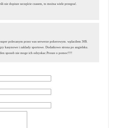
eśli nie dopisze szczęście czasem, to można wiele przegrać.
super polecanym przez was serwerze pokerowym. wplacilem 30$.
ry kasynowe i zaklady sportowe. Dodatkowo strona po angielsku.
zaden sposob nie moge ich odzyskac.Prosze o pomoc!!!!