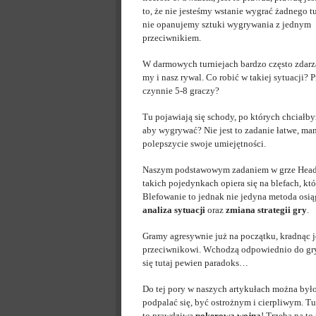
to, że nie jesteśmy wstanie wygrać żadnego tur
nie opanujemy sztuki wygrywania z jednym
przeciwnikiem.
W darmowych turniejach bardzo często zdarza 
my i nasz rywal. Co robić w takiej sytuacji? 
czynnie 5-8 graczy?
Tu pojawiają się schody, po których chciałb
aby wygrywać? Nie jest to zadanie łatwe, mam
polepszycie swoje umiejętności.
Naszym podstawowym zadaniem w grze Head
takich pojedynkach opiera się na blefach, k
Blefowanie to jednak nie jedyna metoda osią
analiza sytuacji
oraz
zmiana strategii gry
.
Gramy agresywnie już na początku, kradnąc j
przeciwnikowi. Wchodzą odpowiednio do gry 
się tutaj pewien paradoks…
Do tej pory w naszych artykułach można było p
podpalać się, być ostrożnym i cierpliwym. Tu
to prawdziwa
pokerowa wojna
! Trzeba na to