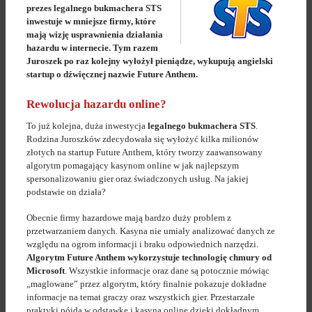
prezes legalnego bukmachera STS
inwestuje w mniejsze firmy, które
mają wizję usprawnienia działania
hazardu w internecie. Tym razem
Juroszek po raz kolejny wyłożył pieniądze, wykupują angielski
startup o dźwięcznej nazwie Future Anthem.
Rewolucja hazardu online?
To już kolejna, duża inwestycja
legalnego bukmachera STS
.
Rodzina Juroszków zdecydowała się wyłożyć kilka milionów
złotych na startup Future Anthem, który tworzy zaawansowany
algorytm pomagający kasynom online w jak najlepszym
spersonalizowaniu gier oraz świadczonych usług. Na jakiej
podstawie on działa?
Obecnie firmy hazardowe mają bardzo duży problem z
przetwarzaniem danych. Kasyna nie umiały analizować danych ze
względu na ogrom informacji i braku odpowiednich narzędzi.
Algorytm Future Anthem wykorzystuje technologię chmury od
Microsoft
. Wszystkie informacje oraz dane są potocznie mówiąc
„maglowane” przez algorytm, który finalnie pokazuje dokładne
informacje na temat graczy oraz wszystkich gier. Przestarzałe
praktyki pójdą w odstawkę i kasyna online dzięki dokładnym