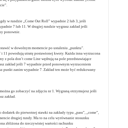
cie”.
gdy w rundzie „Come Out Roll” wypadnie 2 lub 3, jeśli
ypadnie 7 lub 11. W drugiej rundzie wygrasz zakład jeśli
ny ponownie.
stawić w dowolnym momencie po ustaleniu „punktu”.
7 i 11 powodują utratę postawionej kwoty. Każda inna wyrzucona
ony z pola don’t come Line wędrują na pole przedstawiające
sz zakład jeśli 7 wypadnie przed ponownym wyrzuceniem
bisz punkt zanim wypadnie 7. Zakład ten może być redukowany
t można go zobaczyć na zdjęciu nr 1. Wygraną otrzymujesz jeśli
sz zakład.
 dodatek do pierwotnej stawki na zakłady typu „pass”, „come”,
encie drugiej rundy. Ma to na celu wyrównanie stosunku
ona zbliżona do rzeczywistej wartości rachunku