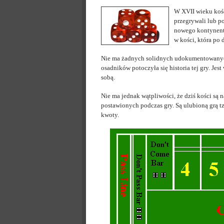
W XVII wieku kośc
przegrywali lub p
nowego kontynentu
w kości, która po 
Nie ma żadnych solidnych udokumentowanyc
osadników potoczyła się historia tej gry. Jest
sobą.
Nie ma jednak wątpliwości, że dziś kości są
postawionych podczas gry. Są ulubioną grą tz
kwoty.