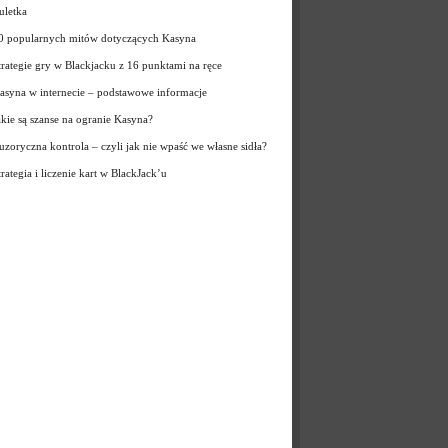
uletka
0 popularnych mitów dotyczących Kasyna
trategie gry w Blackjacku z 16 punktami na ręce
asyna w internecie – podstawowe informacje
akie są szanse na ogranie Kasyna?
luzoryczna kontrola – czyli jak nie wpaść we własne sidła?
trategia i liczenie kart w BlackJack’u