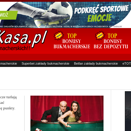
kmacherskie
Superbet zakłady bukmacherskie
Betfan zakłady bukmacherskie
eTOT
cze turlają
kać
ię punkty.