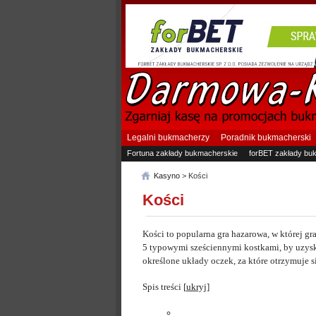
Legalni bukmacherzy
Poradnik bukmacherski
Fortuna zakłady bukmacherskie
forBET zakłady bu
Kasyno
> Kości
Kości
Kości to popularna gra hazarowa, w której gra
5 typowymi sześciennymi kostkami, by uzys
określone układy oczek, za które otrzymuje s
Spis treści
[
ukryj
]