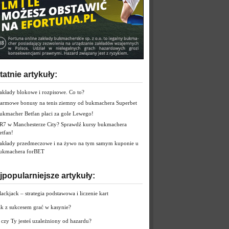
tatnie artykuły:
akłady blokowe i rozpisowe. Co to?
armowe bonusy na tenis ziemny od bukmachera Superbet
ukmacher Betfan płaci za gole Lewego!
R7 w Manchesterze City? Sprawdź kursy bukmachera
etfan!
akłady przedmeczowe i na żywo na tym samym kuponie u
ukmachera forBET
jpopularniejsze artykuły:
lackjack – strategia podstawowa i liczenie kart
ak z sukcesem grać w kasynie?
 czy Ty jesteś uzależniony od hazardu?