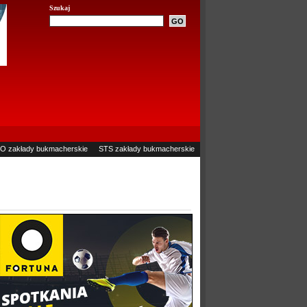
Szukaj
O zakłady bukmacherskie
STS zakłady bukmacherskie