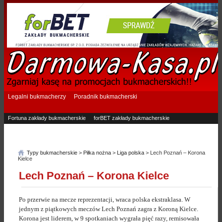
Legalni bukmacherzy
Poradnik bukmacherski
Fortuna zakłady bukmacherskie
forBET zakłady bukmacherskie
Superbet zakłady bukmacherskie
Betfan zakłady bukmacherskie
eTOTO zakłady bukmacherskie
STS zakłady bukmacherskie
Typy bukmacherskie
>
Piłka nożna
>
Liga polska
> Lech Poznań – Korona
Kielce
Lech Poznań – Korona Kielce
Po przerwie na mecze reprezentacji, wraca polska ekstraklasa. W
jednym z piątkowych meczów Lech Poznań zagra z Koroną Kielce.
Korona jest liderem, w 9 spotkaniach wygrała pięć razy, remisowała