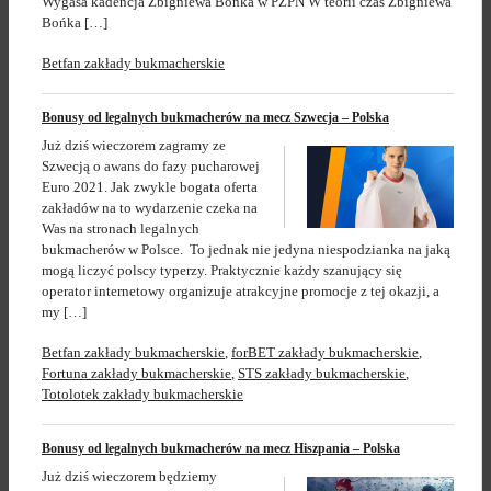
Wygasa kadencja Zbigniewa Bońka w PZPN W teorii czas Zbigniewa
Bońka […]
Betfan zakłady bukmacherskie
Bonusy od legalnych bukmacherów na mecz Szwecja – Polska
Już dziś wieczorem zagramy ze
Szwecją o awans do fazy pucharowej
Euro 2021. Jak zwykle bogata oferta
zakładów na to wydarzenie czeka na
Was na stronach legalnych
bukmacherów w Polsce. To jednak nie jedyna niespodzianka na jaką
mogą liczyć polscy typerzy. Praktycznie każdy szanujący się
operator internetowy organizuje atrakcyjne promocje z tej okazji, a
my […]
Betfan zakłady bukmacherskie
,
forBET zakłady bukmacherskie
,
Fortuna zakłady bukmacherskie
,
STS zakłady bukmacherskie
,
Totolotek zakłady bukmacherskie
Bonusy od legalnych bukmacherów na mecz Hiszpania – Polska
Już dziś wieczorem będziemy