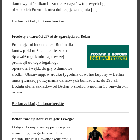
darmowymi środkami. Koniec zmagań w topowych ligach
piłkarskich Powoli końca dobiegają zmagania […]
Betfan zakłady bukmacherskie
Freebety o wartości 297 zł do zgarnięcia od Befan
Promocja od bukmachera Betfan dla
fanów piłki nożnej, ale nie tylko.
Sprawdź regulamin najnowszej
promocji od tego legalnego
operatora i wejdź do gry o darmowe
środki. Obstawiając w środku tygodnia dowolne kupony w Betfan
masz gwarancję otrzymania darmowych bonusów aż do 297 zł.
Bogata oferta zakładów od Betfan w środku tygodnia Co prawda tym
razem […]
Betfan zakłady bukmacherskie
Betfan rozdaje bonusy za gole Lewego!
Dołącz do najnowszej promocji na
stronie legalnego bukmachera
Betfan, kibicuj Lewandowskiemu i