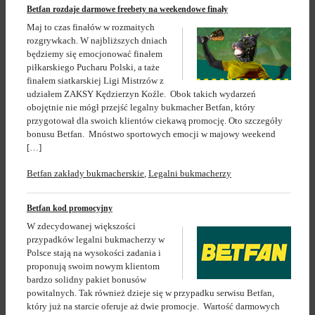
Betfan rozdaje darmowe freebety na weekendowe finały
Maj to czas finałów w rozmaitych
rozgrywkach. W najbliższych dniach
będziemy się emocjonować finałem
piłkarskiego Pucharu Polski, a taże
finałem siatkarskiej Ligi Mistrzów z
udziałem ZAKSY Kędzierzyn Koźle. Obok takich wydarzeń
obojętnie nie mógł przejść legalny bukmacher Betfan, który
przygotował dla swoich klientów ciekawą promocję. Oto szczegóły
bonusu Betfan. Mnóstwo sportowych emocji w majowy weekend
[…]
Betfan zakłady bukmacherskie
,
Legalni bukmacherzy
Betfan kod promocyjny
W zdecydowanej większości
przypadków legalni bukmacherzy w
Polsce stają na wysokości zadania i
proponują swoim nowym klientom
bardzo solidny pakiet bonusów
powitalnych. Tak również dzieje się w przypadku serwisu Betfan,
który już na starcie oferuje aż dwie promocje. Wartość darmowych