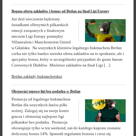
Bogata oferta zakładów i bonus od Betfan na finał Ligi Europy
Już dziś wieczorem będziemy
świadkami olbrzymich piłkarskich
emocji związanych z finałowym
meczem Ligi Europy pomiędzy
Villarrealem i Manchesterem United
w Gdańsku. Na wszystkich klientów legalnego bukmachera Betfan
czeka nie tylko bardzo szeroka oferta zakładów na to spotkanie, ale i
specjalny bonus, który w szczególności przypadnie do gustu fanom
Czerwonych Diabłów. Mnóstwo zakładów na finał Ligi […]
Betfan zakłady bukmacherskie
Obstawiaj topowe ligi bez podatku w Betfan
Promocja od legalnego bukmachera
Betfan dla wszystkich fanów piłki
nożnej. Zaloguj się na swoje konto
gracza i obstawiaj najlepsze ligi
piłkarskie bez podatku. Promocja
obowiązuje tylko w ten weekend, zaś do każdego kuponu zostanie
doliczony bonus 14%. Sprawdź regulamin bonusu i ciesz się