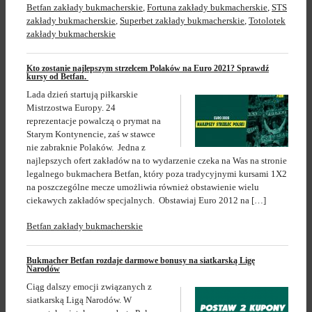
Betfan zakłady bukmacherskie
,
Fortuna zakłady bukmacherskie
,
STS
zakłady bukmacherskie
,
Superbet zakłady bukmacherskie
,
Totolotek
zakłady bukmacherskie
Kto zostanie najlepszym strzelcem Polaków na Euro 2021? Sprawdź
kursy od Betfan.
Lada dzień startują piłkarskie
Mistrzostwa Europy. 24
reprezentacje powalczą o prymat na
Starym Kontynencie, zaś w stawce
nie zabraknie Polaków. Jedna z
najlepszych ofert zakładów na to wydarzenie czeka na Was na stronie
legalnego bukmachera Betfan, który poza tradycyjnymi kursami 1X2
na poszczególne mecze umożliwia również obstawienie wielu
ciekawych zakładów specjalnych. Obstawiaj Euro 2012 na […]
Betfan zakłady bukmacherskie
Bukmacher Betfan rozdaje darmowe bonusy na siatkarską Ligę
Narodów
Ciąg dalszy emocji związanych z
siatkarską Ligą Narodów. W