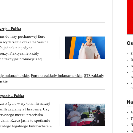
ecja – Polska
ans do fazy pucharowej Euro
to wydarzenie czeka na Was na
Os
o jednak nie jedyna
perzy. Praktycznie każdy
Z
e atrakcyjne promocje z tej
D
B
C
ady bukmacherskie
,
Fortuna zakłady bukmacherskie
,
STS zakłady
B
rskie
Z
b
zpania – Polska
Na
zu o życie w wykonaniu naszej
ewilli zagramy z Hiszpanią. Czy
J
pierwszego meczu przeciwko
T
dzin. Rzecz jasna to spotkanie
N
e każdego legalnego bukmachera w
B