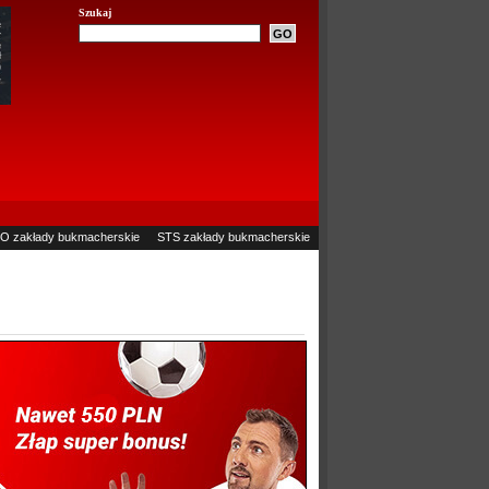
Szukaj
O zakłady bukmacherskie
STS zakłady bukmacherskie