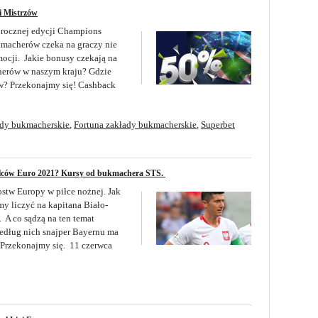
i Mistrzów
orocznej edycji Champions
ukmacherów czeka na graczy nie
omocji. Jakie bonusy czekają na
herów w naszym kraju? Gdzie
w? Przekonajmy się! Cashback
ady bukmacherskie
,
Fortuna zakłady bukmacherskie
,
Superbet
elców Euro 2021? Kursy od bukmachera STS.
zostw Europy w piłce nożnej. Jak
my liczyć na kapitana Biało-
A co sądzą na ten temat
edług nich snajper Bayernu ma
 Przekonajmy się. 11 czerwca