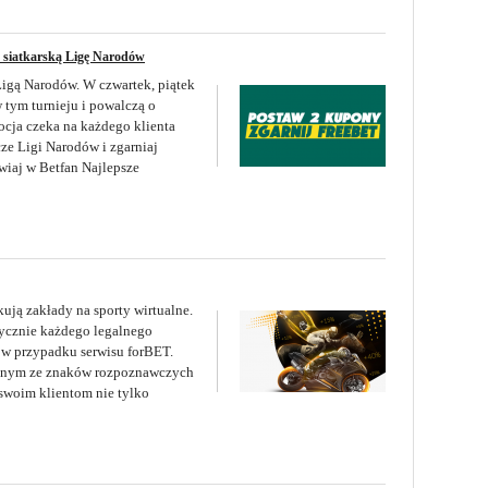
 siatkarską Ligę Narodów
Ligą Narodów. W czwartek, piątek
 tym turnieju i powalczą o
ocja czeka na każdego klienta
ze Ligi Narodów i zgarniaj
wiaj w Betfan Najlepsze
ują zakłady na sporty wirtualne.
ktycznie każdego legalnego
t w przypadku serwisu forBET.
jednym ze znaków rozpoznawczych
swoim klientom nie tylko