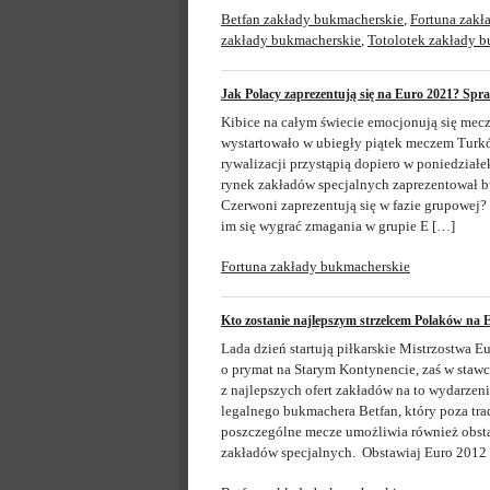
Betfan zakłady bukmacherskie
,
Fortuna zakł
zakłady bukmacherskie
,
Totolotek zakłady 
Jak Polacy zaprezentują się na Euro 2021? Sp
Kibice na całym świecie emocjonują się mec
wystartowało w ubiegły piątek meczem Turk
rywalizacji przystąpią dopiero w poniedziałek
rynek zakładów specjalnych zaprezentował b
Czerwoni zaprezentują się w fazie grupowej
im się wygrać zmagania w grupie E […]
Fortuna zakłady bukmacherskie
Kto zostanie najlepszym strzelcem Polaków na
Lada dzień startują piłkarskie Mistrzostwa E
o prymat na Starym Kontynencie, zaś w stawc
z najlepszych ofert zakładów na to wydarzeni
legalnego bukmachera Betfan, który poza tr
poszczególne mecze umożliwia również obst
zakładów specjalnych. Obstawiaj Euro 2012