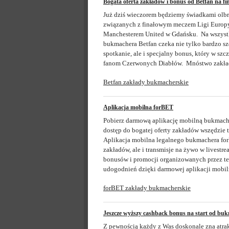
Bogata oferta zakładów i bonus od Betfan na fi
Już dziś wieczorem będziemy świadkami olbr
związanych z finałowym meczem Ligi Europy
Manchesterem United w Gdańsku. Na wszystk
bukmachera Betfan czeka nie tylko bardzo sz
spotkanie, ale i specjalny bonus, który w sz
fanom Czerwonych Diabłów. Mnóstwo zakład
Betfan zakłady bukmacherskie
Aplikacja mobilna forBET
Pobierz darmową aplikację mobilną bukmache
dostęp do bogatej oferty zakładów wszędzie t
Aplikacja mobilna legalnego bukmachera forB
zakładów, ale i transmisje na żywo w livestr
bonusów i promocji organizowanych przez t
udogodnień dzięki darmowej aplikacji mobi
forBET zakłady bukmacherskie
Jeszcze wyższy cashback bonus na start od bu
Z pewnością każdy z Was doskonale zna atrak