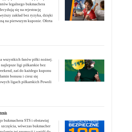
entów legalnego bukmachera
ecydują się na rejestrację
wyższy zakład bez ryzyka, dzięki
ną na pierwszym kuponie. Oferta
a wszystkich fanów piłki nożnej.
najlepsze ligi piłkarskie bez
weekend, zaś do każdego kuponu
amin bonusu i ciesz się
wych ligach piłkarskich Powoli
tenis
ego bukmachera STS i obstawiaj
Ci szczęścia, wówczas bukmacher
gulamin tej promocji i wejdź do