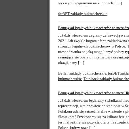
wyższymi wygranymi na kuponach. […]
forBET zakłady bukmacherskie
Bonusy od legalnych bukmacherów na mecz Szw
Już dziś wieczorem zagramy ze Szwecją o aw
2021. Jak zwykle bogata oferta zakładów na 
stronach legalnych bukmacherów w Polsce. T
niespodzianka na jaką mogą liczyć polscy ty
szanujący się operator internetowy organizuj
okazji, a my […]
Betfan zakłady bukmacherskie
,
forBET zakł
bukmacherskie
,
Totolotek zakłady bukmache
Bonusy od legalnych bukmacherów na mecz His
Już dziś wieczorem będziemy świadkami mec
reprezentacji, a mianowicie na stadionie w S
Polakom uda się zatrzeć fatalne wrażenie z 
Słowakom? Przekonamy się za kilkanaście go
jest najważniejszą pozycją oferty na stroni
Polsce, którzy poza […]