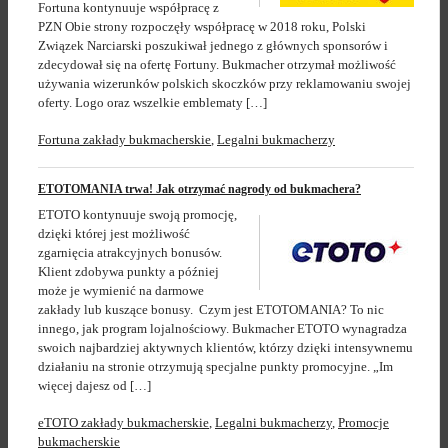
Fortuna kontynuuje współpracę z
PZN Obie strony rozpoczęły współpracę w 2018 roku, Polski
Związek Narciarski poszukiwał jednego z głównych sponsorów i
zdecydował się na ofertę Fortuny. Bukmacher otrzymał możliwość
używania wizerunków polskich skoczków przy reklamowaniu swojej
oferty. Logo oraz wszelkie emblematy […]
Fortuna zakłady bukmacherskie
,
Legalni bukmacherzy
ETOTOMANIA trwa! Jak otrzymać nagrody od bukmachera?
ETOTO kontynuuje swoją promocję,
dzięki której jest możliwość
zgarnięcia atrakcyjnych bonusów.
Klient zdobywa punkty a później
może je wymienić na darmowe
zakłady lub kuszące bonusy. Czym jest ETOTOMANIA? To nic
innego, jak program lojalnościowy. Bukmacher ETOTO wynagradza
swoich najbardziej aktywnych klientów, którzy dzięki intensywnemu
działaniu na stronie otrzymują specjalne punkty promocyjne. „Im
więcej dajesz od […]
eTOTO zakłady bukmacherskie
,
Legalni bukmacherzy
,
Promocje
bukmacherskie