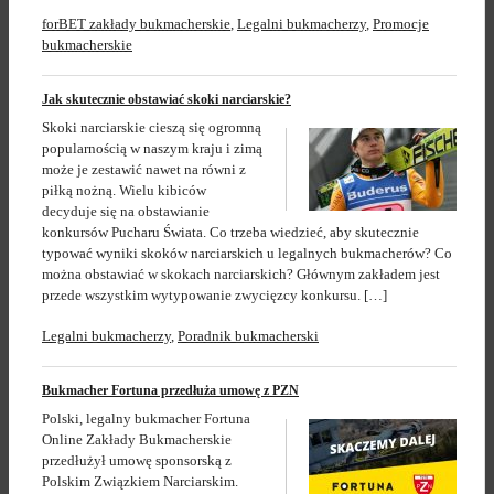
forBET zakłady bukmacherskie
,
Legalni bukmacherzy
,
Promocje
bukmacherskie
Jak skutecznie obstawiać skoki narciarskie?
Skoki narciarskie cieszą się ogromną
popularnością w naszym kraju i zimą
może je zestawić nawet na równi z
piłką nożną. Wielu kibiców
decyduje się na obstawianie
konkursów Pucharu Świata. Co trzeba wiedzieć, aby skutecznie
typować wyniki skoków narciarskich u legalnych bukmacherów? Co
można obstawiać w skokach narciarskich? Głównym zakładem jest
przede wszystkim wytypowanie zwycięzcy konkursu. […]
Legalni bukmacherzy
,
Poradnik bukmacherski
Bukmacher Fortuna przedłuża umowę z PZN
Polski, legalny bukmacher Fortuna
Online Zakłady Bukmacherskie
przedłużył umowę sponsorską z
Polskim Związkiem Narciarskim.