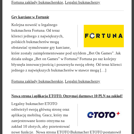
Fortuna zakłady bukmacherskie
,
Legalni bukmacherzy
Gry karciane w Fortunie
Kolejna nowość u legalnego
bukmachera Fortuna. Od teraz
klienci jednego z największych,
polskich bukmacherów mogą
obstawiać symulowane gry karciane,
które zostały zaimplementowane pod szyldem „Bet On Games”. Jak
działa usługa „Bet on Games” w Fortuna? Fortuna po raz kolejny
błysnęła innowacyjnością i poszerzyła swoją ofertę. Od teraz klienci
jednego z największych bukmacherów w stawce mogą […]
Fortuna zakłady bukmacherskie
,
Legalni bukmacherzy
Nowa strona i aplikacja ETOTO. Otrzymaj darmowe 10 PLN na zakład!
Legalny bukmacher ETOTO
odświeżył swoją główną stronę oraz
aplikację mobilną. Gracz, który ma
zarejestrowane konto otrzyma na
zakład 10 złotych, aby przetestować
nowe funkcje. Nowa strona ETOTO Bukmacher ETOTO postanowił