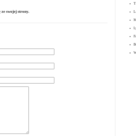
T
 ze swojej strony.
L
M
L
F
B
W