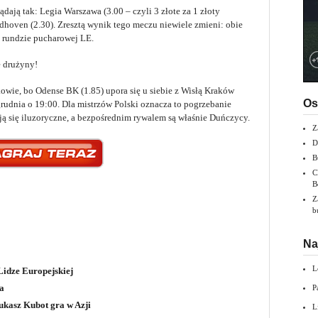
ą tak: Legia Warszawa (3.00 – czyli 3 złote za 1 złoty
hoven (2.30). Zresztą wynik tego meczu niewiele zmieni: obie
 rundzie pucharowej LE.
e drużyny!
wie, bo Odense BK (1.85) upora się u siebie z Wisłą Kraków
Os
grudnia o 19:00. Dla mistrzów Polski oznacza to pogrzebanie
ją się iluzoryczne, a bezpośrednim rywalem są właśnie Duńczycy.
Z
D
B
C
B
Z
b
Na
L
idze Europejskiej
ła
P
kasz Kubot gra w Azji
L