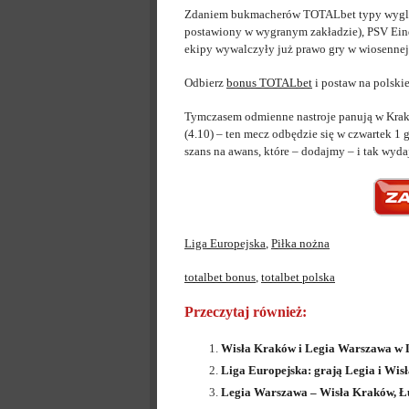
Zdaniem bukmacherów TOTALbet typy wyglądaj
postawiony w wygranym zakładzie), PSV Eind
ekipy wywalczyły już prawo gry w wiosennej
Odbierz
bonus TOTALbet
i postaw na polski
Tymczasem odmienne nastroje panują w Krako
(4.10) – ten mecz odbędzie się w czwartek 1 
szans na awans, które – dodajmy – i tak wyda
Liga Europejska
,
Piłka nożna
totalbet bonus
,
totalbet polska
Przeczytaj również:
Wisła Kraków i Legia Warszawa w L
Liga Europejska: grają Legia i Wis
Legia Warszawa – Wisła Kraków, Łu