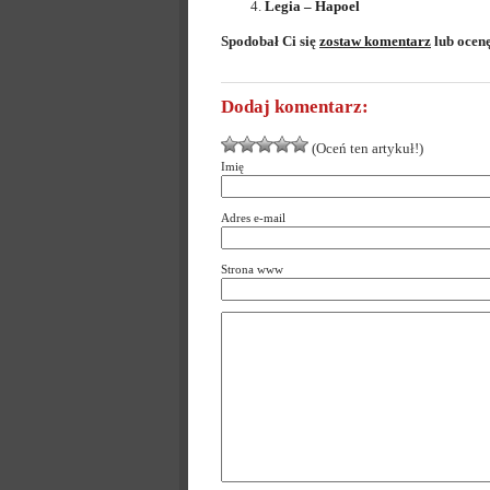
Legia – Hapoel
Spodobał Ci się
zostaw komentarz
lub ocenę
Dodaj komentarz:
(Oceń ten artykuł!)
Imię
Adres e-mail
Strona www