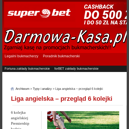
Legalni bukmacherzy
Poradnik bukmacherski
Fortuna zakłady bukmacherskie
forBET zakłady bukmacherskie
Superbet zakłady bukmacherskie
Betfan zakłady bukmacherskie
eTOTO zakłady bukmacherskie
STS zakłady bukmacherskie
Archiwum
>
Typy i analizy
> Liga angielska – przegląd 6 kolejki
Liga angielska – przegląd 6 kolejki
6 kolejka
angielskiej
Premiership
będzie