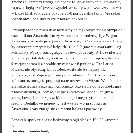
graczy ze Stamford Bridge nie będzie to łatwe spotkanie. Zawodnicy
zapewne będą czuć jeszcze wysiłek włożony w pierwsze zwycięstwo
w Lidze Mistrzów, gdzie pokonali 1-0 portugalskie Porto. Nie sądze
jednak aby The Blues zeszli z boiska pokonani.
Prawdopodobnie zwcięstwo będziemy po tej kolejce mogli przypisać
zawodnikom
Arsenalu
, którzy w sobotę o 16 zmierzą się z
Wigan
.
Kanonierzy w środę przegrywali do przerwy 0-2 ze Standardem Liege
by ostatecznie zwycieżyć belgijski klub 3-2 (mowa o spotkaniu Ligi
Mistrzów). Wyczyn zasługujący na słowa pochwały. W lidze niestety
nie idzie już tak dobrze, po 4 rozegranych meczach zajmują dopiero
9 miejsce w tabeli z dorobkiem zaledwie 6 punktów. The Latics
również nie błyszczą, ich dorobek wcale nie jest lepszy niż
londyńczyków. Zajmują 11 miejsce z bilansem 2-0-3. Niektórym
polecam rozpoczęcie progresji na remis zespołu Wigan. W tej kolejce
nie radze jednak zaczynać. Kanonierzy przystąpią do tego spotkania
z nastawieniem, iż inny wynik jak zwycięstwo, oddali ich(już w
początkowej fazie rozgrywek)od upragnionego tytułu na koniec
sezonu. Dodatkowo niepewny jest występ w tym spotkaniu
Arszawina, który zmaga się z urazami kolana i pachwiny.
Pozostałe spotkania jakie bedziemy mogli śledzić 19 i 20 września
to:
Burnley – Sunderland
,