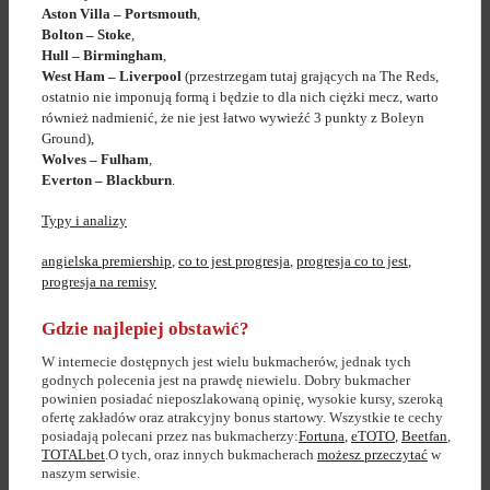
Aston Villa – Portsmouth
,
Bolton – Stoke
,
Hull – Birmingham
,
West Ham – Liverpool
(przestrzegam tutaj grających na The Reds,
ostatnio nie imponują formą i będzie to dla nich ciężki mecz, warto
również nadmienić, że nie jest łatwo wywieźć 3 punkty z Boleyn
Ground),
Wolves – Fulham
,
Everton – Blackburn
.
Typy i analizy
angielska premiership
,
co to jest progresja
,
progresja co to jest
,
progresja na remisy
Gdzie najlepiej obstawić?
W internecie dostępnych jest wielu bukmacherów, jednak tych
godnych polecenia jest na prawdę niewielu. Dobry bukmacher
powinien posiadać nieposzlakowaną opinię, wysokie kursy, szeroką
ofertę zakładów oraz atrakcyjny bonus startowy. Wszystkie te cechy
posiadają polecani przez nas bukmacherzy:
Fortuna
,
eTOTO
,
Beetfan
,
TOTALbet
.O tych, oraz innych bukmacherach
możesz przeczytać
w
naszym serwisie.