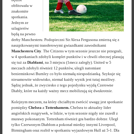
obfitowała w
znakomite
spotkania.
Jednym ze
szlagierów
będą na pewno
derby Manchesteru. Podopieczni Sir Alexa Fergusona zmierzą się z
naszpikowanymi transferowymi gwiazdkami zawodnikami
Manchesteru City
. The Citizens w tym sezonie jeszcze nie przegrali,
w 4 spotkaniach zdobyli komplet punktów i w chwili obecnej plasują
się tuż za
Diabłami
, na 3 miejscu (1mecz zaległy). United w 5
meczach zdobyli również 12 punktów, ulegli natomiast
benieminkowi Burnley co było niemałą niespodzianką. Szykuje się
niesamowite widowisko, niemal każdy wynik jest tutaj możliwy.
Sądzę jednak, że zwyciesko z tego pojedynku wyjdą Czerowne
Diabły, które na każdy ważny mecz mobilizują się dwukrotnie.
Kolejnym meczem, na który chciałbym zwrócić uwagę jest spotkanie
pomiędzy
Chelsea
a
Tottenhamem.
Chelsea to aktualny lider
angielskich rozgrywek, w lidzie, w tym sezonie nigdy nie zszedł z
murawy pokonanym. Tottenham również gra bardzo dobrze. Uległ
tylko Czerwonym Diabłom a pokonał miedzy innymi Liverpool,
Birmingham oraz rozbił w spotkaniu wyjazdowym Hull aż 5-1. Dla