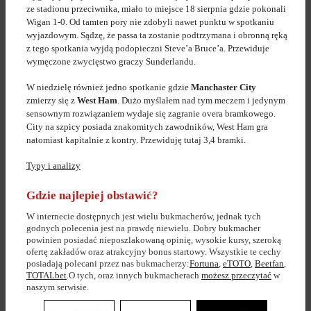
ze stadionu przeciwnika, miało to miejsce 18 sierpnia gdzie pokonali
Wigan 1-0. Od tamten pory nie zdobyli nawet punktu w spotkaniu
wyjazdowym. Sądzę, że passa ta zostanie podtrzymana i obronną ręką
z tego spotkania wyjdą podopieczni Steve’a Bruce’a. Przewiduje
wymęczone zwycięstwo graczy Sunderlandu.
W niedzielę również jedno spotkanie gdzie
Manchaster City
zmierzy się z
West Ham
. Dużo myślałem nad tym meczem i jedynym
sensownym rozwiązaniem wydaje się zagranie overa bramkowego.
City na szpicy posiada znakomitych zawodników, West Ham gra
natomiast kapitalnie z kontry. Przewiduję tutaj 3,4 bramki.
Typy i analizy
Gdzie najlepiej obstawić?
W internecie dostępnych jest wielu bukmacherów, jednak tych
godnych polecenia jest na prawdę niewielu. Dobry bukmacher
powinien posiadać nieposzlakowaną opinię, wysokie kursy, szeroką
ofertę zakładów oraz atrakcyjny bonus startowy. Wszystkie te cechy
posiadają polecani przez nas bukmacherzy:
Fortuna
,
eTOTO
,
Beetfan
,
TOTALbet
.O tych, oraz innych bukmacherach
możesz przeczytać
w
naszym serwisie.