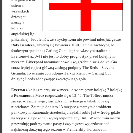
osiem z
wszystkich
dziesięciu
meczy 7
kolejki
angielskiej ligi
piłkarskiej. Problemów ze zwycięstwem nie powinni mieć już gacze
Rafy Beniteza
, zmierzą się bowiem z
Hull
. Ten nie zachwyca, w
środowym spotkaniu Carling Cup uległ na własnym stadionie
Evertonovi aż 0-4 i nie jest to dobry prognostyk przed kolejnym
meczem.
Liverpool
natomiast powoli wygrzebuje się z dołka. Gra
coraz lepiej co jest główną zasługą podpory The Reds – Stevena
Gerrarda. To właśnie „on odprawił z kwitkiem „ w Carling Cup
drużynę Leeds zdobywając zwycięskiego gola.
Everton
z kolei zmierzy się w meczu otwierającym kolejkę 7 kolejkę
z
Portsmouth
. Mecz rozpocznie się o 13:45. The Toffees musza
zacząć wreszcie wygrywać gdyż ich sytuacja w tabeli robi się
nieciekawa. Zajmują dopiero 13 miejsce z marnym dorobkiem
punktowym. Kanonadę strzelecką urządzili sobie już w środę, gdzie
na wyjeździe pokonali wyżej wspomniany Hull. W sobotnim meczu
przewiduję podtrzymanie passy i zwycięstwo wyjazdowe nad
najsłabszą drużyną tego sezonu w Premiership, Portsmouth.