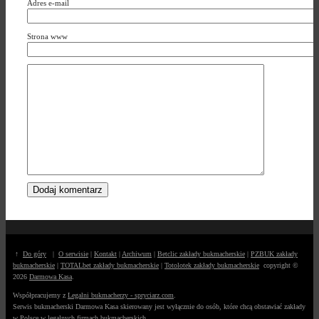
Adres e-mail
Strona www
↑
Do góry
|
O serwisie
|
Kontakt
|
Archiwum
|
Betclic zakłady bukmacherskie
|
PZBUK zakłady
bukmacherskie
|
TOTALbet zakłady bukmacherskie
|
Totolotek zakłady bukmacherskie
copyright ©
2026
Darmowa Kasa
.
Współpracujemy z
Legalni bukmacherzy - spryciarz.com
.
Serwis bukmacherski Darmowa Kasa skierowany jest wyłącznie do osób, które chcą obstawiać zakłady
w Polsce w legalnych firmach bukmacherskich.