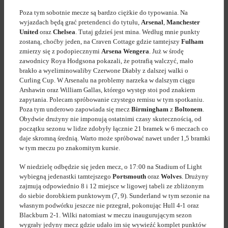
Poza tym sobotnie mecze są bardzo ciężkie do typowania. Na
wyjazdach będą grać pretendenci do tytułu,
Arsenal
,
Manchester
United
oraz
Chelsea
. Tutaj gdzieś jest mina. Według mnie punkty
zostaną, choćby jeden, na Craven Cottage gdzie tamtejszy
Fulham
zmierzy się z podopiecznymi
Arsena Wengera
. Już w środę
zawodnicy Roya Hodgsona pokazali, że potrafią walczyć, mało
brakło a wyeliminowaliby Czerwone Diabły z dalszej walki o
Curling Cup. W Arsenalu na problemy narzeka w dalszym ciągu
Arshawin oraz William Gallas, którego występ stoi pod znakiem
zapytania. Polecam spróbowanie czystego remisu w tym spotkaniu.
Poza tym underowo zapowiada się mecz
Birmingham
z
Boltonem
.
Obydwie drużyny nie imponują ostatnimi czasy skutecznością, od
początku sezonu w lidze zdobyły łącznie 21 bramek w 6 meczach co
daje skromną średnią. Warto może spróbować nawet under 1,5 bramki
w tym meczu po znakomitym kursie.
W niedzielę odbędzie się jeden mecz, o 17:00 na Stadium of Light
wybiegną jedenastki tamtejszego
Portsmouth
oraz
Wolves
. Drużyny
zajmują odpowiednio 8 i 12 miejsce w ligowej tabeli ze zbliżonym
do siebie dorobkiem punktowym (7, 9). Sunderland w tym sezonie na
własnym podwórku jeszcze nie przegrał, pokonując Hull 4-1 oraz
Blackburn 2-1. Wilki natomiast w meczu inaugurującym sezon
wygrały jedyny mecz gdzie udało im się wywieźć komplet punktów