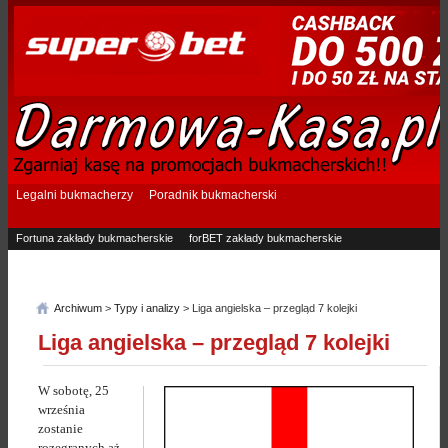
Legalni bukmacherzy
Poradnik bukmacherski
Fortuna zakłady bukmacherskie
forBET zakłady bukmacherskie
Superbet zakłady bukmacherskie
Betfan zakłady bukmacherskie
eTOTO zakłady bukmacherskie
STS zakłady bukmacherskie
Archiwum
>
Typy i analizy
> Liga angielska – przegląd 7 kolejki
Liga angielska – przegląd 7 kolejki
W sobotę, 25
września
zostanie
rozegranych aż