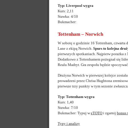
Typ: Liverpool wygra
Kurs: 2,11
Stawka: 4/10
Bukmacher:
Tottenham – Norwich
W sobotę o godzinie 16 Tottenham, czwarta 
Lane z ekipą Norwich.
Spurs to kolejna druż
pierwszych spotkaniach. Najpierw porażka z 
Dodatkowo z Tottenhamem pożegnał się lider
Realu Madryt. Gra zespołu będzie spoczywać 
Drużyna Norwich w pierwszej kolejce został
prowadzeni przez Chrisa Hughtona zremisowa
pierwsze trzy punkty w tym sezonie zwłaszcza
Typ: Tottenham wygra
Kurs: 1,40
Stawka: 7/10
Bukmacher: Typuj w
eTOTO
i zgarnij
bonus
Typy i analizy