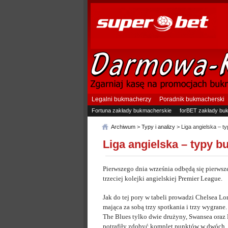
Legalni bukmacherzy
Poradnik bukmacherski
Fortuna zakłady bukmacherskie
forBET zakłady bu
Archiwum
>
Typy i analizy
> Liga angielska – t
Liga angielska – typy 
Pierwszego dnia września odbędą się pierwsz
trzeciej kolejki angielskiej Premier League.
Jak do tej pory w tabeli prowadzi Chelsea L
mająca za sobą trzy spotkania i trzy wygrane
The Blues tylko dwie drużyny, Swansea oraz
potrafiły zdobyć komplet punktów w dwóch