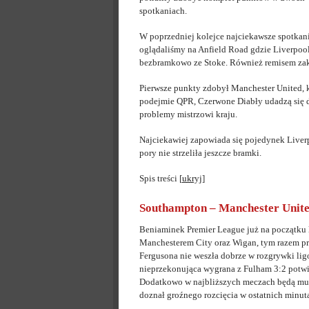
spotkaniach.
W poprzedniej kolejce najciekawsze spotkan
oglądaliśmy na Anfield Road gdzie Liverpoo
bezbramkowo ze Stoke. Również remisem za
Pierwsze punkty zdobył Manchester United, 
podejmie QPR, Czerwone Diabły udadzą się do
problemy mistrzowi kraju.
Najciekawiej zapowiada się pojedynek Liver
pory nie strzeliła jeszcze bramki.
Spis treści
[
ukryj
]
Southampton – Manchester Unit
Beniaminek Premier League już na początku l
Manchesterem City oraz Wigan, tym razem p
Fergusona nie weszła dobrze w rozgrywki lig
nieprzekonująca wygrana z Fulham 3:2 potwie
Dodatkowo w najbliższych meczach będą musi
doznał groźnego rozcięcia w ostatnich minut