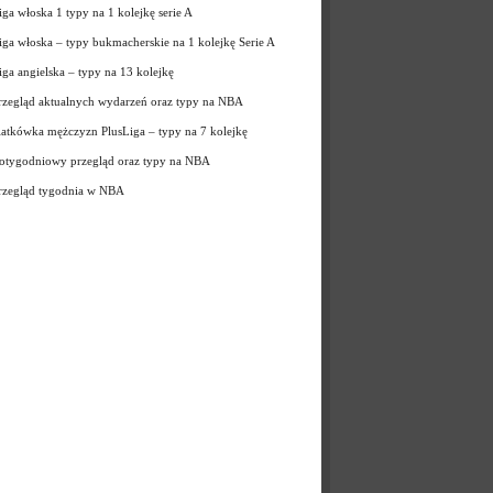
iga włoska 1 typy na 1 kolejkę serie A
iga włoska – typy bukmacherskie na 1 kolejkę Serie A
iga angielska – typy na 13 kolejkę
rzegląd aktualnych wydarzeń oraz typy na NBA
iatkówka mężczyzn PlusLiga – typy na 7 kolejkę
otygodniowy przegląd oraz typy na NBA
rzegląd tygodnia w NBA