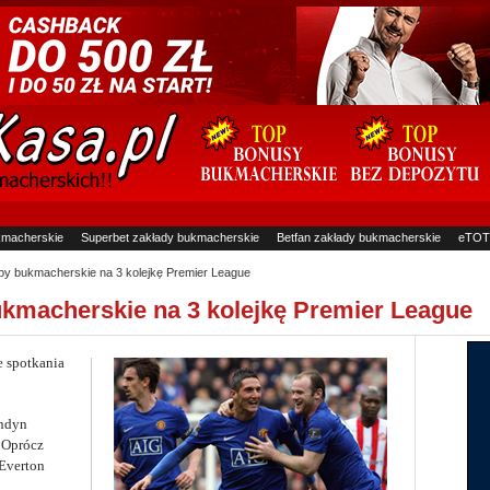
kmacherskie
Superbet zakłady bukmacherskie
Betfan zakłady bukmacherskie
eTOT
ypy bukmacherskie na 3 kolejkę Premier League
bukmacherskie na 3 kolejkę Premier League
e spotkania
ondyn
. Oprócz
 Everton