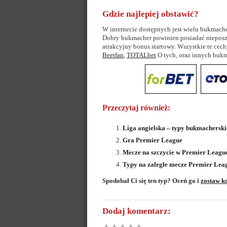
Gdzie najlepiej obstawić?
W internecie dostępnych jest wielu bukmache
Dobry bukmacher powinien posiadać nieposzl
atrakcyjny bonus startowy. Wszystkie te cec
Beetfan
,
TOTALbet
.O tych, oraz innych bu
Przeczytaj również:
Liga angielska – typy bukmacherski
Gra Premier League
Mecze na szczycie w Premier Leagu
Typy na zaległe mecze Premier Lea
Spodobał Ci się ten typ? Oceń go i
zostaw k
Dodaj komentarz: