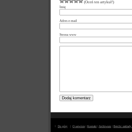
(Oceń ten artykuł!)
Imię
Adres e-mail
Strona www
↑
Do góry
|
O serwisie
|
Kontakt
|
Archiwum
|
Betclic zakład