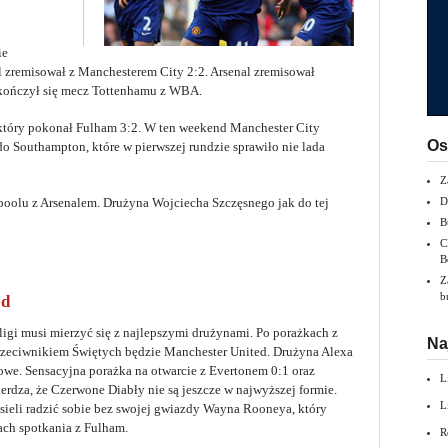
ie
l zremisował z Manchesterem City 2:2. Arsenal zremisował
kończył się mecz Tottenhamu z WBA.
który pokonał Fulham 3:2. W ten weekend Manchester City
Os
 Southampton, które w pierwszej rundzie sprawiło nie lada
Z
poolu z Arsenalem. Drużyna Wojciecha Szczęsnego jak do tej
D
B
C
B
Z
b
ed
igi musi mierzyć się z najlepszymi drużynami. Po porażkach z
Na
rzeciwnikiem Świętych będzie Manchester United. Drużyna Alexa
owe. Sensacyjna porażka na otwarcie z Evertonem 0:1 oraz
L
rdza, że Czerwone Diabły nie są jeszcze w najwyższej formie.
L
eli radzić sobie bez swojej gwiazdy Wayna Rooneya, który
ach spotkania z Fulham.
R