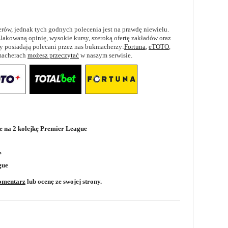
rów, jednak tych godnych polecenia jest na prawdę niewielu.
akowaną opinię, wysokie kursy, szeroką ofertę zakładów oraz
hy posiadają polecani przez nas bukmacherzy:
Fortuna
,
eTOTO
,
kmacherach
możesz przeczytać
w naszym serwisie.
e na 2 kolejkę Premier League
e
gue
omentarz
lub ocenę ze swojej strony.