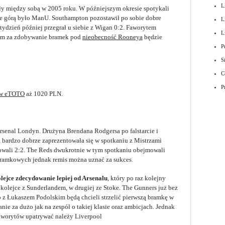
L
ły między sobą w 2005 roku. W późniejszym okresie spotykali
ie górą było ManU. Southampton pozostawił po sobie dobre
L
tydzień później przegrał u siebie z Wigan 0:2. Faworytem
L
nym za zdobywanie bramek pod
nieobecność Rooneya
będzie
P
S
C
P
 w eTOTO
aż 1020 PLN.
rsenal Londyn. Drużyna Brendana Rodgersa po falstarcie i
, bardzo dobrze zaprezentowała się w spotkaniu z Mistrzami
sowali 2:2. The Reds dwukrotnie w tym spotkaniu obejmowali
 bramkowych jednak remis można uznać za sukces.
olejce zdecydowanie lepiej od Arsenalu
, który po raz kolejny
olejce z Sunderlandem, w drugiej ze Stoke. The Gunners już bez
o z Łukaszem Podolskim będą chcieli strzelić pierwszą bramkę w
ie za dużo jak na zespół o takiej klasie oraz ambicjach. Jednak
 faworytów upatrywać należy Liverpool