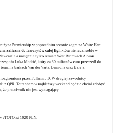
drużyna Premiership w poprzednim sezonie zagra na White Hart
yna zaliczna do faworytów całej ligi
, która nie radzi sobie w
Newcastle a następnie tylko remis z West Bromwich Albion.
 zespołu Luka Modrić, który za 30 milionów euro przeszedł do
teraz na barkach Van der Varta, Lennona oraz Bale’a.
a rozgromiona przez Fulham 5:0. W drugiej zawodnicy
li z QPR. Tottenham w najbliższy weekend będzie chciał zdobyć
, że przeciwnik nie jest wymagający.
 w eTOTO
aż 1020 PLN.