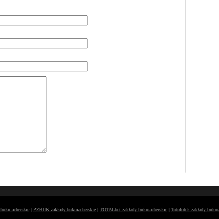
y bukmacherskie
|
PZBUK zakłady bukmacherskie
|
TOTALbet zakłady bukmacherskie
|
Totolotek zakłady bukm