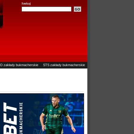
Szukaj
O zakłady bukmacherskie
STS zakłady bukmacherskie