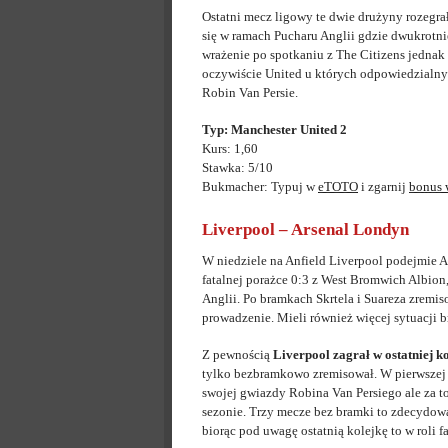
Ostatni mecz ligowy te dwie drużyny rozegra
się w ramach Pucharu Anglii gdzie dwukrotn
wrażenie po spotkaniu z The Citizens jednak 
oczywiście United u których odpowiedzial
Robin Van Persie.
Typ: Manchester United 2
Kurs: 1,60
Stawka: 5/10
Bukmacher: Typuj w
eTOTO
i zgarnij
bonus
Liverpool – Arsenal Londyn
W niedziele na Anfield Liverpool podejmie A
fatalnej porażce 0:3 z West Bromwich Albion
Anglii. Po bramkach Skrtela i Suareza zremi
prowadzenie. Mieli również więcej sytuacji
Z pewnością
Liverpool zagrał w ostatniej k
tylko bezbramkowo zremisował. W pierwszej k
swojej gwiazdy Robina Van Persiego ale za t
sezonie. Trzy mecze bez bramki to zdecydowan
biorąc pod uwagę ostatnią kolejkę to w roli