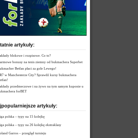
tatnie artykuły:
akłady blokowe i rozpisowe. Co to?
armowe bonusy na tenis ziemny od bukmachera Superbet
ukmacher Betfan płaci za gole Lewego!
R7 w Manchesterze City? Sprawdź kursy bukmachera
etfan!
akłady przedmeczowe i na żywo na tym samym kuponie u
ukmachera forBET
jpopularniejsze artykuły:
iga polska – typy na 15 kolejkę
iga polska – typy na 26 kolejkę ekstraklasy
oland Garros – przegląd turnieju