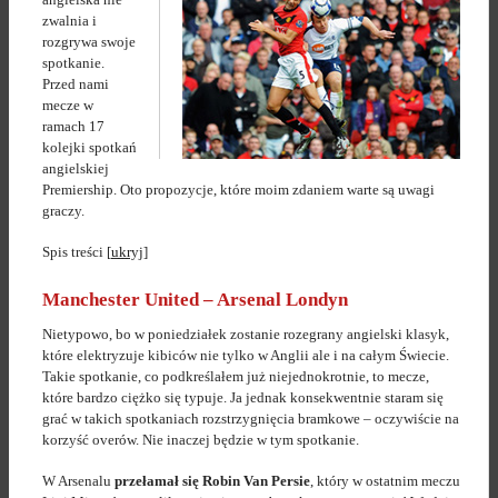
zwalnia i
rozgrywa swoje
spotkanie.
Przed nami
mecze w
ramach 17
kolejki spotkań
angielskiej
Premiership. Oto propozycje, które moim zdaniem warte są uwagi
graczy.
Spis treści
[
ukryj
]
Manchester United – Arsenal Londyn
Nietypowo, bo w poniedziałek zostanie rozegrany angielski klasyk,
które elektryzuje kibiców nie tylko w Anglii ale i na całym Świecie.
Takie spotkanie, co podkreślałem już niejednokrotnie, to mecze,
które bardzo ciężko się typuje. Ja jednak konsekwentnie staram się
grać w takich spotkaniach rozstrzygnięcia bramkowe – oczywiście na
korzyść overów. Nie inaczej będzie w tym spotkanie.
W Arsenalu
przełamał się Robin Van Persie
, który w ostatnim meczu