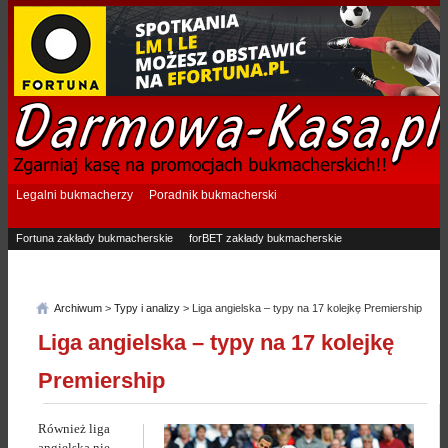
Legalni bukmacherzy
Poradnik bukmacherski
Fortuna zakłady bukmacherskie
forBET zakłady bukmacherskie
Superbet zakłady bukmacherskie
Betfan zakłady bukmacherskie
eTOTO zakłady bukmacherskie
STS zakłady bukmacherskie
Archiwum
>
Typy i analizy
> Liga angielska – typy na 17 kolejkę Premiership
Liga angielska – typy na 17 kolejkę
Premiership
Również liga
angielska nie