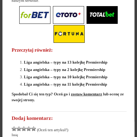
naszym serwisie.
Przeczytaj również:
Liga angielska – typy na 13 kolejkę Premiership
Liga angielska – typy na 2 kolejkę Premiership
Liga angielska – typy na 10 kolejkę Premiership
Liga angielska – typy na 11 kolejkę Premiership
Spodobał Ci się ten typ? Oceń go i
zostaw komentarz
lub ocenę ze
swojej strony.
Dodaj komentarz:
(Oceń ten artykuł!)
Imię