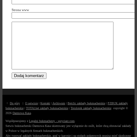
Strona www
↑
Do góry
|
O serwisie
|
Kontakt
|
Archiwum
|
Betclic zakłady bukmacherskie
|
PZBUK zakłady
bukmacherskie
|
TOTALbet zakłady bukmacherskie
|
Totolotek zakłady bukmacherskie
copyright ©
2026
Darmowa Kasa
.
Współpracujemy z
Legalni bukmacherzy - spryciarz.com
.
Serwis bukmacherski Darmowa Kasa skierowany jest wyłącznie do osób, które chcą obstawiać zakłady
w Polsce w legalnych firmach bukmacherskich.
Aby typować zakłady bukmacherskie, grać w kasynie i na stołach pokerowych musisz mieć skończone