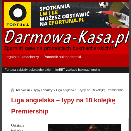
Legalni bukmacherzy
Poradnik bukmacherski
Fortuna zakłady bukmacherskie
forBET zakłady bukmacherskie
Superbet zakłady bukmacherskie
Betfan zakłady bukmacherskie
eTOTO zakłady bukmacherskie
STS zakłady bukmacherskie
Archiwum
>
Typy i analizy
> Liga angielska – typy na 18 kolejkę Premiership
Liga angielska – typy na 18 kolejkę
Premiership
Ostatnia
kolejka