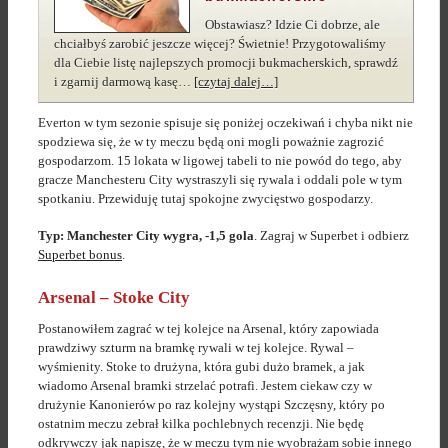
Obstawiasz? Idzie Ci dobrze, ale
chciałbyś zarobić jeszcze więcej? Świetnie! Przygotowaliśmy
dla Ciebie listę najlepszych promocji bukmacherskich, sprawdź
i zgarnij darmową kasę…
[czytaj dalej…]
Everton w tym sezonie spisuje się poniżej oczekiwań i chyba nikt nie
spodziewa się, że w ty meczu będą oni mogli poważnie zagrozić
gospodarzom. 15 lokata w ligowej tabeli to nie powód do tego, aby
gracze Manchesteru City wystraszyli się rywala i oddali pole w tym
spotkaniu. Przewiduję tutaj spokojne zwycięstwo gospodarzy.
Typ: Manchester City wygra, -1,5 gola
. Zagraj w Superbet i odbierz
Superbet bonus
.
Arsenal – Stoke City
Postanowiłem zagrać w tej kolejce na Arsenal, który zapowiada
prawdziwy szturm na bramkę rywali w tej kolejce. Rywal –
wyśmienity. Stoke to drużyna, która gubi dużo bramek, a jak
wiadomo Arsenal bramki strzelać potrafi. Jestem ciekaw czy w
drużynie Kanonierów po raz kolejny wystąpi Szczęsny, który po
ostatnim meczu zebrał kilka pochlebnych recenzji. Nie będę
odkrywczy jak napiszę, że w meczu tym nie wyobrażam sobie innego