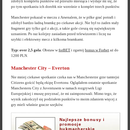
zdobyli kompletu punktów od przeszło miesiąca i wydaje mi się, że
po tym spotkaniu ich dorobk nie wzrośnie o komplet trzech punktów.
Manchester pokazał w meczu z Arsenalem, że w piłke grać potrafi i
zdobył bardzo ładną bramkę po ciekawe akcji. Nie był to żaden stały
fragment gry tylko gol z akcji, a takie gole cieszą się największym
uznaniem. Po raz kolejny zasiadam przed telewizorem i liczę na
szybki i efektowny mecz z kilkoma bramkami.
Typ: over 2,5 gola
. Obstaw w
forBET
i zgarnij
bonus w Forbet
aż do
1200 PLN.
Manchester City – Everton
Nie mniej ciekawe spotkanie czeka nas w Manchesterze grze tamtejsi
Citizens gościć będą ekipę Evertonu. Oglądałem ostatnie spotkanie
Manchesteru City z Juventusem w ramach rozgrywek Ligi
Europejskiej i muszę przyznać, że mi zaimponowali. Mimo tego, że
wynik zakończył się podziałem punktów to moim zdaniem więcej z
gry mieli właśnie gracze szejków.
Najlepsze bonusy i
promocje
bukmacherskie