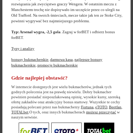
rozwiązania jak zwycięstwo graczy Wengera. W ostatnim meczu z
Manchesterm trochę nie dopisywało im szczęście przez co ulegli na
Old Trafford. Na swoich śmieciach, mecze takie jak ten ze Stoke City,
powinni wygrywać bez najmniejszego problemu.
Typ: Arsenal wygra, -2,5 gola
. Zagraj w forBET i odbierz bonus
forBET.
Typy i analizy
bonusy bukmacherskie
,
darmowa kasa
,
najlepsze bonusy
bukmacherskie
,
promocje bukmacherskie
Gdzie najlepiej obstawić?
W internecie dostępnych jest wielu bukmacherów, jednak tych
godnych polecenia jest na prawdę niewielu. Dobry bukmacher
powinien posiadać nieposzlakowaną opinię, wysokie kursy, szeroką
ofertę zakładów oraz atrakcyjny bonus startowy. Wszystkie te cechy
posiadają polecani przez nas bukmacherzy:
Fortuna
,
eTOTO
,
Beetfan
,
TOTALbet
.O tych, oraz innych bukmacherach
możesz przeczytać
w
naszym serwisie.