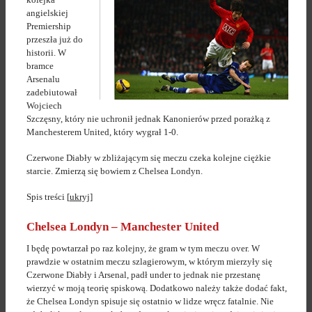
angielskiej
Premiership
przeszła już do
historii. W
bramce
Arsenalu
zadebiutował
Wojciech
Szczęsny, który nie uchronił jednak Kanonierów przed porażką z
Manchesterem United, który wygrał 1-0.
Czerwone Diabły w zbliżającym się meczu czeka kolejne ciężkie
starcie. Zmierzą się bowiem z Chelsea Londyn.
Spis treści
[
ukryj
]
Chelsea Londyn – Manchester United
I będę powtarzał po raz kolejny, że gram w tym meczu over. W
prawdzie w ostatnim meczu szlagierowym, w którym mierzyły się
Czerwone Diabły i Arsenal, padł under to jednak nie przestanę
wierzyć w moją teorię spiskową. Dodatkowo należy także dodać fakt,
że Chelsea Londyn spisuje się ostatnio w lidze wręcz fatalnie. Nie