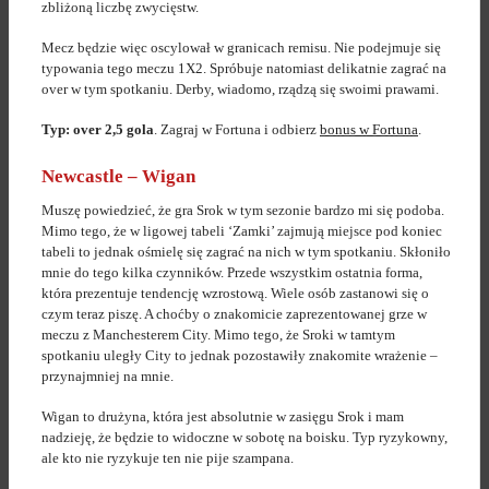
zbliżoną liczbę zwycięstw.
Mecz będzie więc oscylował w granicach remisu. Nie podejmuje się
typowania tego meczu 1X2. Spróbuje natomiast delikatnie zagrać na
over w tym spotkaniu. Derby, wiadomo, rządzą się swoimi prawami.
Typ: over 2,5 gola
. Zagraj w Fortuna i odbierz
bonus w Fortuna
.
Newcastle – Wigan
Muszę powiedzieć, że gra Srok w tym sezonie bardzo mi się podoba.
Mimo tego, że w ligowej tabeli ‘Zamki’ zajmują miejsce pod koniec
tabeli to jednak ośmielę się zagrać na nich w tym spotkaniu. Skłoniło
mnie do tego kilka czynników. Przede wszystkim ostatnia forma,
która prezentuje tendencję wzrostową. Wiele osób zastanowi się o
czym teraz piszę. A choćby o znakomicie zaprezentowanej grze w
meczu z Manchesterem City. Mimo tego, że Sroki w tamtym
spotkaniu uległy City to jednak pozostawiły znakomite wrażenie –
przynajmniej na mnie.
Wigan to drużyna, która jest absolutnie w zasięgu Srok i mam
nadzieję, że będzie to widoczne w sobotę na boisku. Typ ryzykowny,
ale kto nie ryzykuje ten nie pije szampana.