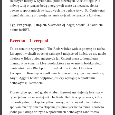
słabszych meczy w wykonaniu podopiecznych Ancelottiego. Nie
mówię tutaj o tym, że będą przegrywali mecz za meczem, ale na
pewno w spotkaniach wyjazdowych nie będzie łatwo. Spróbuje tutaj
pograć delikatną progresją na remis wyjazdowy graczy z Londynu.
Typ: Progresja, 1 stopień, X, stawka 2j
. Zagraj w forBET i odbierz
bonus forBET.
Everton – Liverpool
To, co ostatnio wyczyniali The Reds w lidze woła o pomstę do nieba.
Liverpool w chwili obecnej zajmuje 3 miejsce od końca, co nie miało
miejsca w lidze o niepamiętnych lat. Ostatni mecz to kompletny
blamaż w wykonaniu Liverpoolu, którzy na własnym boisku ulegli
beniaminkowi z Blackpool. To jednak nie koniec kłopotów
Liverpoolu. Kontuzji w spotkaniach reprezentacyjnych nabawili się
Kuyt i Agger i bardzo wątpliwe jest czy wystąpią w spotkaniu
derbowym z Evertonem.
Proszę tylko spojrzeć gdzie w tabeli ligowej znajduje się Everton –
tylko jedno oczko wyżej niż The Reds. Będzie więc to mecz, który
pozwoli jednej z ekip, brzydko mówiąc, odbić się od dna. Historia
spotkań między obiema ekipami jest praktycznie na remis. Zarówno
jedna jak i druga drużyna w spotkaniach derbowych zanotowała