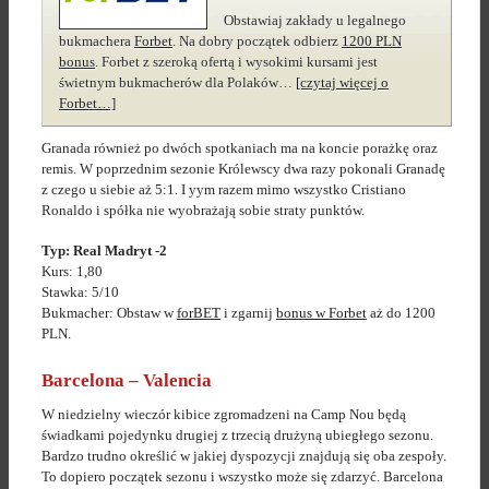
Obstawiaj zakłady u legalnego
bukmachera
Forbet
. Na dobry początek odbierz
1200 PLN
bonus
. Forbet z szeroką ofertą i wysokimi kursami jest
świetnym bukmacherów dla Polaków…
[czytaj więcej o
Forbet…]
Granada również po dwóch spotkaniach ma na koncie porażkę oraz
remis. W poprzednim sezonie Królewscy dwa razy pokonali Granadę
z czego u siebie aż 5:1. I yym razem mimo wszystko Cristiano
Ronaldo i spółka nie wyobrażają sobie straty punktów.
Typ: Real Madryt -2
Kurs: 1,80
Stawka: 5/10
Bukmacher: Obstaw w
forBET
i zgarnij
bonus w Forbet
aż do 1200
PLN.
Barcelona – Valencia
W niedzielny wieczór kibice zgromadzeni na Camp Nou będą
świadkami pojedynku drugiej z trzecią drużyną ubiegłego sezonu.
Bardzo trudno określić w jakiej dyspozycji znajdują się oba zespoły.
To dopiero początek sezonu i wszystko może się zdarzyć. Barcelona