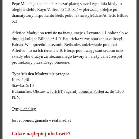
Pepe Mela będzie chciała zmazać plamę sprzed tygodnia kiedy to
uległa u siebie Rayo Vallecano 1:2. Zaś w pierwszej kolejce po
dramatycznym spotkaniu Betis pokonał na wyjeździe Athletic Bilbao
5:3.
Atletico Madryt po remisie na inaugurację z Levante 1:1 pokonało w
drugiej kolejce Bilbao aż 4:0. Hat tricka w tym spotkaniu zaliczył
Falcao. W poprzednim sezonie Betis niespodziewanie pokonał
Atletico i to na ich terenie 2:0. Biorąc pod uwagę start sezonu oraz
składy obu drużyn za nieznacznego faworyta należy uznać zespół
prowadzony przez Diego Simeone.
Typ: Atletico Madryt nie przegra
Kurs: 1,40
Stawka: 5/10
Bukmacher: Obstaw w
forBET
i zgarnij
bonus w Forbet
aż do 1200
PLN.
Typy i analizy
forbet bonus
,
granada – real madryt
Gdzie najlepiej obstawić?