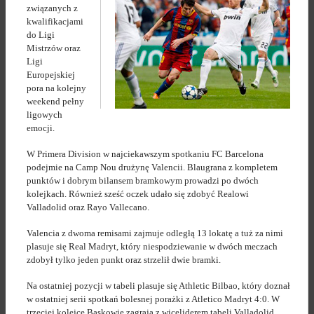
związanych z
kwalifikacjami
do Ligi
Mistrzów oraz
Ligi
Europejskiej
pora na kolejny
weekend pełny
ligowych
emocji.
W Primera Division w najciekawszym spotkaniu FC Barcelona
podejmie na Camp Nou drużynę Valencii. Blaugrana z kompletem
punktów i dobrym bilansem bramkowym prowadzi po dwóch
kolejkach. Również sześć oczek udało się zdobyć Realowi
Valladolid oraz Rayo Vallecano.
Valencia z dwoma remisami zajmuje odległą 13 lokatę a tuż za nimi
plasuje się Real Madryt, który niespodziewanie w dwóch meczach
zdobył tylko jeden punkt oraz strzelił dwie bramki.
Na ostatniej pozycji w tabeli plasuje się Athletic Bilbao, który doznał
w ostatniej serii spotkań bolesnej porażki z Atletico Madryt 4:0. W
trzeciej kolejce Baskowie zagrają z wiceliderem tabeli Valladolid,