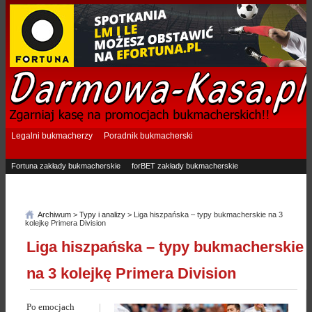
Legalni bukmacherzy
Poradnik bukmacherski
Fortuna zakłady bukmacherskie
forBET zakłady bukmacherskie
Superbet zakłady bukmacherskie
Betfan zakłady bukmacherskie
eTOTO zakłady bukmacherskie
STS zakłady bukmacherskie
Archiwum
>
Typy i analizy
> Liga hiszpańska – typy bukmacherskie na 3
kolejkę Primera Division
Liga hiszpańska – typy bukmacherskie
na 3 kolejkę Primera Division
Po emocjach