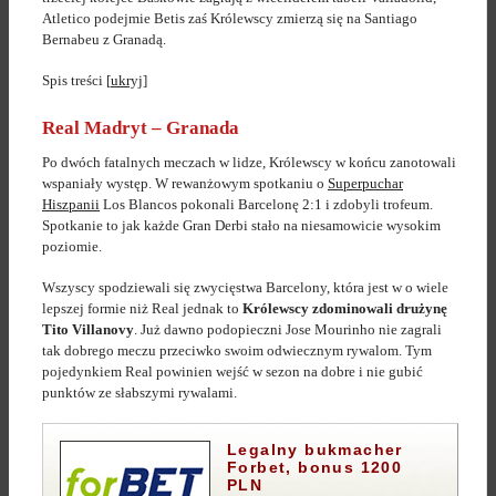
Atletico podejmie Betis zaś Królewscy zmierzą się na Santiago
Bernabeu z Granadą.
Spis treści
[
ukryj
]
Real Madryt – Granada
Po dwóch fatalnych meczach w lidze, Królewscy w końcu zanotowali
wspaniały występ. W rewanżowym spotkaniu o
Superpuchar
Hiszpanii
Los Blancos pokonali Barcelonę 2:1 i zdobyli trofeum.
Spotkanie to jak każde Gran Derbi stało na niesamowicie wysokim
poziomie.
Wszyscy spodziewali się zwycięstwa Barcelony, która jest w o wiele
lepszej formie niż Real jednak to
Królewscy zdominowali drużynę
Tito Villanovy
. Już dawno podopieczni Jose Mourinho nie zagrali
tak dobrego meczu przeciwko swoim odwiecznym rywalom. Tym
pojedynkiem Real powinien wejść w sezon na dobre i nie gubić
punktów ze słabszymi rywalami.
Legalny bukmacher
Forbet, bonus 1200
PLN