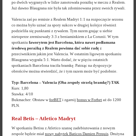
po dwóch wygranych w lidze zanotowała porażkę w meczu z Realem.
Już dawno Blaugrana nie była tak zdominowana przez swoich rywali.
Valencia zaś po remisie z Realem Madryt 1:1 na rozpoczęcie sezonu
co można było uznać za spory sukces w drugiej kolejce również
podzieliła się punktami z rywalem. Tym razem grając u siebie
nietoperze zremisowały 3:3 z beniaminkiem z La Corunii. W tym
spotkaniu
faworytem jest Barcelona, która nawet podłamana
środową porażką z Realem powinna dać sobie radę
z
przeciwnikiem jakim jest Valencia. W ostatnim ligowym spotkaniu
Blaugrana wygrała 5:1. Warto dodać, że w pięciu ostatnich
spotkaniach Barcelona traciła bramkę. Patrząc na dyspozycje
obrońców można stwierdzić, że i tym razem może być podobnie.
Typ: Barcelona – Valencia (Oba zespoły strzelą bramkę?) TAK
Kurs: 1,80
Stawka: 4/10
Bukmacher: Obstaw w
forBET
i zgarnij
bonus w Forbet
aż do 1200
PLN.
Real Betis – Atletico Madryt
W spotkaniu Betisu z Atletico szansę zadebiutowania z nowym
zespole będzie miał
nowy nabytek Baticos Damien Perquis
. Drużyna