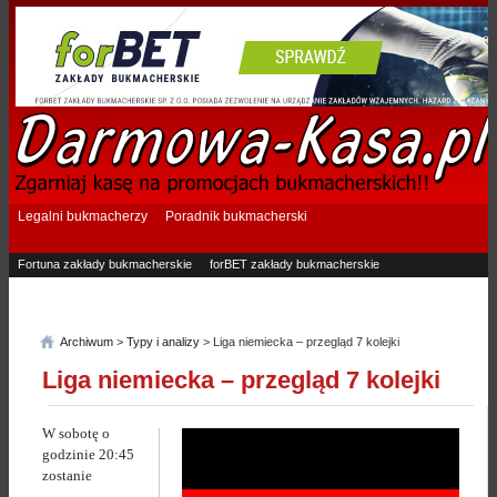
Legalni bukmacherzy
Poradnik bukmacherski
Fortuna zakłady bukmacherskie
forBET zakłady bukmacherskie
Superbet zakłady bukmacherskie
Betfan zakłady bukmacherskie
eTOTO zakłady bukmacherskie
STS zakłady bukmacherskie
Archiwum
>
Typy i analizy
> Liga niemiecka – przegląd 7 kolejki
Liga niemiecka – przegląd 7 kolejki
W sobotę o
godzinie 20:45
zostanie