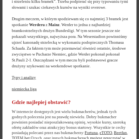
i strzeleniu kilku bramek”. Trzeba podpierać się przy typowaniu tymi
słowami i szukac ciekawych kursów na wyniki overowe.
Drugim meczem, w którym spodziewam się co najmniej 3 bramek jest
spotkanie
Werderu
z
Mainz
. Werder to jedna z najbardziej
bramkostrzelnych drużyn Bundesligi. W tym sezonie jeszcze nie
pokazali wszystkiego, najwyższa pora. Na Weserstadion powinniśmy
ujrzeć kanonadę strzelecką w wykonaniu podopiecznych Thomasa
Schaafa. Za faktem tym może przemawiać również ostatnie, środowe
zwycięstwo w Pucharze Niemiec, gdzie Werder pokonał pokonał
St.Pauli 2-1. Oszczędzani w tym meczu byli podstawowi gracze
drużyny szykowani na weekendowe spotkanie.
Typy i analizy
niemiecka liga
Gdzie najlepiej obstawić?
W internecie dostępnych jest wielu bukmacherów, jednak tych
godnych polecenia jest na prawdę niewielu. Dobry bukmacher
powinien posiadać nieposzlakowaną opinię, wysokie kursy, szeroką
ofertę zakładów oraz atrakcyjny bonus startowy. Wszystkie te cechy
posiadają polecani przez nas bukmacherzy:
Fortuna
,
eTOTO
,
Beetfan
,
TOTALbet
.O tych, oraz innych bukmacherach
możesz przeczytać
w