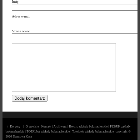
Imię
Adres e-mail
Strona www
↑
Do góry
|
O serwisie
|
Kontakt
|
Archiwum
|
Betclic zakłady bukmacherskie
|
PZBUK zakłady
bukmacherskie
|
TOTALbet zakłady bukmacherskie
|
Totolotek zakłady bukmacherskie
copyright ©
2026
Darmowa Kasa
.