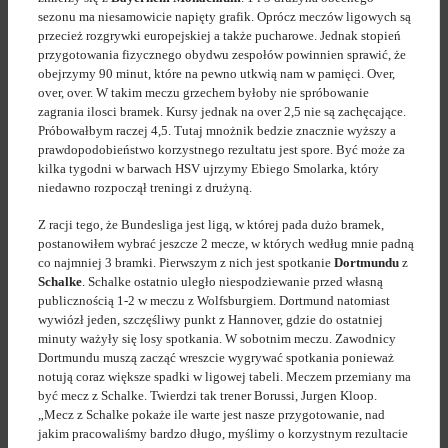
sezonu ma niesamowicie napięty grafik. Oprócz meczów ligowych są
przecież rozgrywki europejskiej a także pucharowe. Jednak stopień
przygotowania fizycznego obydwu zespołów powinnien sprawić, że
obejrzymy 90 minut, które na pewno utkwią nam w pamięci. Over,
over, over. W takim meczu grzechem byłoby nie spróbowanie
zagrania ilosci bramek. Kursy jednak na over 2,5 nie są zachęcające.
Próbowałbym raczej 4,5. Tutaj mnożnik bedzie znacznie wyższy a
prawdopodobieństwo korzystnego rezultatu jest spore. Być może za
kilka tygodni w barwach HSV ujrzymy Ebiego Smolarka, który
niedawno rozpoczął treningi z drużyną.
Z racji tego, że Bundesliga jest ligą, w której pada dużo bramek,
postanowiłem wybrać jeszcze 2 mecze, w których według mnie padną
co najmniej 3 bramki. Pierwszym z nich jest spotkanie
Dortmundu
z
Schalke
. Schalke ostatnio uległo niespodziewanie przed własną
publicznością 1-2 w meczu z Wolfsburgiem. Dortmund natomiast
wywiózł jeden, szczęśliwy punkt z Hannover, gdzie do ostatniej
minuty ważyły się losy spotkania. W sobotnim meczu. Zawodnicy
Dortmundu muszą zacząć wreszcie wygrywać spotkania ponieważ
notują coraz większe spadki w ligowej tabeli. Meczem przemiany ma
być mecz z Schalke. Twierdzi tak trener Borussi, Jurgen Kloop.
„Mecz z Schalke pokaże ile warte jest nasze przygotowanie, nad
jakim pracowaliśmy bardzo długo, myślimy o korzystnym rezultacie