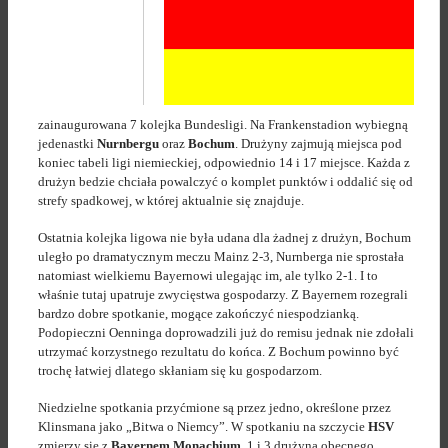
zainaugurowana 7 kolejka Bundesligi. Na Frankenstadion wybiegną
jedenastki
Nurnbergu
oraz
Bochum
. Drużyny zajmują miejsca pod
koniec tabeli ligi niemieckiej, odpowiednio 14 i 17 miejsce. Każda z
drużyn bedzie chciała powalczyć o komplet punktów i oddalić się od
strefy spadkowej, w której aktualnie się znajduje.
Ostatnia kolejka ligowa nie była udana dla żadnej z drużyn, Bochum
uległo po dramatycznym meczu Mainz 2-3, Nurnberga nie sprostała
natomiast wielkiemu Bayernowi ulegając im, ale tylko 2-1. I to
właśnie tutaj upatruje zwycięstwa gospodarzy. Z Bayernem rozegrali
bardzo dobre spotkanie, mogące zakończyć niespodzianką.
Podopieczni Oenninga doprowadzili już do remisu jednak nie zdołali
utrzymać korzystnego rezultatu do końca. Z Bochum powinno być
trochę łatwiej dlatego skłaniam się ku gospodarzom.
Niedzielne spotkania przyćmione są przez jedno, określone przez
Klinsmana jako „Bitwa o Niemcy”. W spotkaniu na szczycie
HSV
zmierzy się z
Bayernem Monachium
. 1 i 3 drużyna obecnego