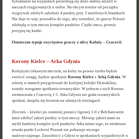
bytomianie na wyjazdach prezentują się dużo słabiej aniżeli w
meczach rozgrywanych u siebie. Na obcym terenie od początku
rozgrywek zdobyli zaledwie 4 punkty przy 3 strzelonych bramkach.
Nie daje to więc powodów do tego, aby twierdzić, że gracze Polonii
zdobędą w tym meczu komplet punktów. Ciężki mecz, pewnie
posypią się kartki.
Ostateczne typuje zwycięstwo graczy z ulicy Kałuży – Cracovii
.
Korony Kielce – Arka Gdynia
Kolejnym ciekawym meczem, na który na pewno trzeba będzie
zwrócić uwagę, będzie spotkanie
Korony Kielce
z
Arką Gdynia
. W
sobotę w ramach przygotowań do kolejnej kolejki Ekstraklasy,
zostały rozegrane spotkania towarzyskie. W jednym z nich Korona
zremisowała z Cracovią 1-1. Arka Gdynia nie grała towarzyskich
spotkań, skupiła się bowiem na własnych treningach.
Złocisto – krwiści po ostatniej porażce ligowej 1-0 z Bełchatowem
musi zdobyć jakieś punkty w tym meczy. Mówiąc jakieś mam na
myśli bardziej komplet tych punktów. Arka mimo tego, że niedawno
urwała punkt Lechowi Poznań nie pokazuje niczego
nadzwyczajnego. Zawodnicy z Gdyni w spotkaniach wyjazdowych w