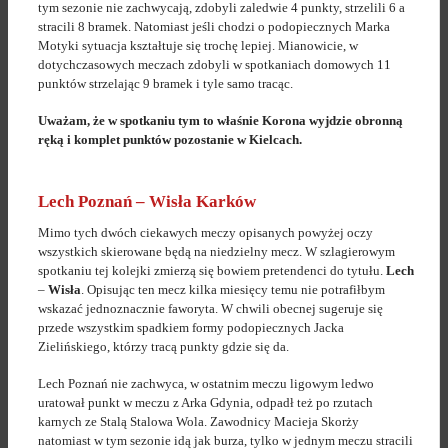
tym sezonie nie zachwycają, zdobyli zaledwie 4 punkty, strzelili 6 a
stracili 8 bramek. Natomiast jeśli chodzi o podopiecznych Marka
Motyki sytuacja kształtuje się trochę lepiej. Mianowicie, w
dotychczasowych meczach zdobyli w spotkaniach domowych 11
punktów strzelając 9 bramek i tyle samo tracąc.
Uważam, że w spotkaniu tym to właśnie Korona wyjdzie obronną
ręką i komplet punktów pozostanie w Kielcach.
Lech Poznań – Wisła Karków
Mimo tych dwóch ciekawych meczy opisanych powyżej oczy
wszystkich skierowane będą na niedzielny mecz. W szlagierowym
spotkaniu tej kolejki zmierzą się bowiem pretendenci do tytułu.
Lech
–
Wisła
. Opisując ten mecz kilka miesięcy temu nie potrafiłbym
wskazać jednoznacznie faworyta. W chwili obecnej sugeruje się
przede wszystkim spadkiem formy podopiecznych Jacka
Zielińskiego, którzy tracą punkty gdzie się da.
Lech Poznań nie zachwyca, w ostatnim meczu ligowym ledwo
uratował punkt w meczu z Arka Gdynia, odpadł też po rzutach
karnych ze Stalą Stalowa Wola. Zawodnicy Macieja Skorży
natomiast w tym sezonie idą jak burza, tylko w jednym meczu stracili