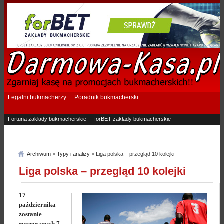
Legalni bukmacherzy
Poradnik bukmacherski
Fortuna zakłady bukmacherskie
forBET zakłady bukmacherskie
Superbet zakłady bukmacherskie
Betfan zakłady bukmacherskie
eTOTO zakłady bukmacherskie
STS zakłady bukmacherskie
Archiwum
>
Typy i analizy
> Liga polska – przegląd 10 kolejki
Liga polska – przegląd 10 kolejki
17
października
zostanie
rozegranych 7