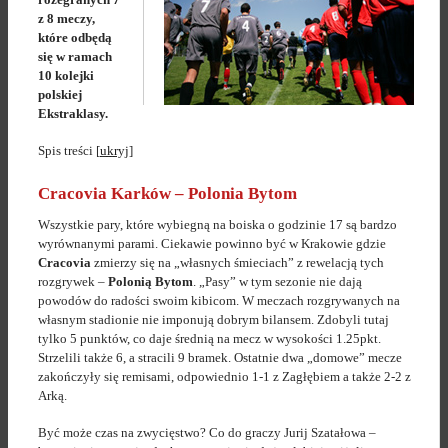
z 8 meczy,
które odbędą
się w ramach
10 kolejki
polskiej
Ekstraklasy.
Spis treści
[
ukryj
]
Cracovia Karków – Polonia Bytom
Wszystkie pary, które wybiegną na boiska o godzinie 17 są bardzo
wyrównanymi parami. Ciekawie powinno być w Krakowie gdzie
Cracovia
zmierzy się na „własnych śmieciach” z rewelacją tych
rozgrywek –
Polonią Bytom
. „Pasy” w tym sezonie nie dają
powodów do radości swoim kibicom. W meczach rozgrywanych na
własnym stadionie nie imponują dobrym bilansem. Zdobyli tutaj
tylko 5 punktów, co daje średnią na mecz w wysokości 1.25pkt.
Strzelili także 6, a stracili 9 bramek. Ostatnie dwa „domowe” mecze
zakończyły się remisami, odpowiednio 1-1 z Zagłębiem a także 2-2 z
Arką.
Być może czas na zwycięstwo? Co do graczy Jurij Szatałowa –