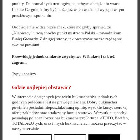
punkty. Do normalnych treningów, na pełnym obciążeniu wraca
Łukasz Garguła, który być może już w ten weekend wystąpi w tym
prestiżowym spotkaniu.
Osobiście nie widzę przesłanek, które mogłyby sprawić, że
„Niebiescy” urwią choćby punkt mistrzom Polski – zawodnikom
Białej Gwiazdy. Z drugiej strony, tak prestiżowe mecze rządzą się
swoimi prawami.
Przewiduję jednobramkowe zwycięstwo Wiślaków i tak też
zagram.
Typy i analizy
Gdzie najlepiej obstawić?
W internecie dostępnych jest wielu bukmacherów, jednak tych
godnych polecenia jest na prawdę niewielu. Dobry bukmacher
powinien posiadać nieposzlakowaną opinię, wysokie kursy, szeroką
ofertę zakładów oraz atrakcyjny bonus startowy. Wszystkie te cechy
posiadają polecani przez nas bukmacherzy:
Fortuna
,
eTOTO
,
Beetfan
,
TOTALbet
.O tych, oraz innych bukmacherach
możesz przeczytać
w
naszym serwisie.