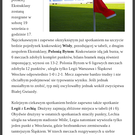
Ekstraklasy
zostaną
rozegrane w
sobotę 19
września o
godzinie 17.
Najciekawszym i zapewne okrzykniętym już spotkaniem na szczycie
bedzie pojedynek krakowskiej
Wisły
, przodującej w tabeli, z drugim
zespołem Ekstraklasy,
Polonią Bytom
. Krakowianie idą jak burza, w
6 meczach zdobyli komplet punktów, bilans bramek mają również
imponujący, wynosi on 13-2. Polonia Bytom w 6 ligowych meczach
zdobyła 12 punktów , uległa tylko Legii Warszawa i Śląskowi
Wrocław odpowiednio 1-0 i 2-1. Mecz zapewne bardzo trudny i nie
chciałbym podejmować sie typowania wyniku. Jeśli jednak
musiałbym to zrobić, typ mój oscylowałby jednak wokół zwycięstwa
Białej Gwiazdy.
Kolejnym ciekawym spotkaniem bedzie zapewno także spotkanie
Legii
z
Lechią
. Drużyny zajmują zbliżone miejsca w tabeli (4 i 6).
Obydwie drużyny w ostatnich spotkaniach straciły punkty, Lechia
uległa na własnym stadionie Wiśle, Legia natomiast wywiozła tylko
jeden punkt z Wrocławia, gdzie bezbramkowo zremisowała z
tamtejszym Śląskiem. W trzech meczach rozgrywanych u siebie