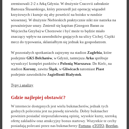
zremisowali 2-2 z Arką Gdynia. W drużynie Cracovii zabraknie
Bartosza Ślusarskiego, który przeszedł już operację wiązadeł
krzyżowych i kuruje się aby powrócić na boisko w rundzie
wiosennej. W drużynie Niebieskich praktycznie nikt nie narzeka na
poważniejsze urazy. Zmienił się kapitan (Grzegorz Baran za
Wojciecha Grzyba) w Chorzowie i być może to będzie miało
znaczący wpływ na zawodników grających na ulicy Cichej. Ciężki
mecz do typowania, skłaniałbym się jednak ku gospodarzom.
W pozostałych spotkaniach zajrzymy na stadion
Zagłebia
, które
podejmie
GKS Bełchatów
, w Gdynii, tamtejsza
Arka
spróbuje
wywalczyć komplet punktów z
Polonią Warszawa
. Do Kielc, na
stadion
Korony
, zawita
Śląsk
, w
Gliwicach
natomiast
Piast
podejmie zawodników
Jagiellonii Białystok
.
Typy i analizy
Gdzie najlepiej obstawić?
W internecie dostępnych jest wielu bukmacherów, jednak tych
godnych polecenia jest na prawdę niewielu. Dobry bukmacher
powinien posiadać nieposzlakowaną opinię, wysokie kursy, szeroką
ofertę zakładów oraz atrakcyjny bonus startowy. Wszystkie te cechy
posiadają polecani przez nas bukmacherzy:
Fortuna
,
eTOTO
,
Beetfan
,