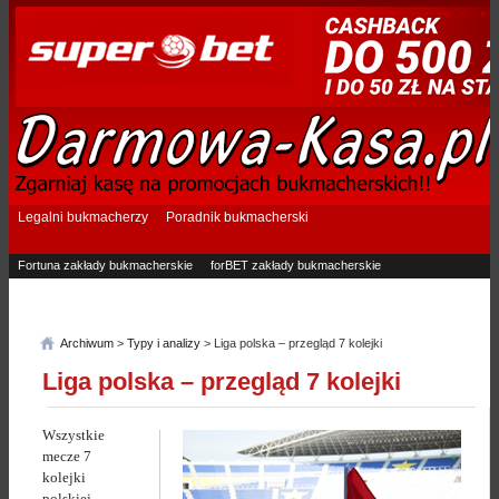
Legalni bukmacherzy
Poradnik bukmacherski
Fortuna zakłady bukmacherskie
forBET zakłady bukmacherskie
Superbet zakłady bukmacherskie
Betfan zakłady bukmacherskie
eTOTO zakłady bukmacherskie
STS zakłady bukmacherskie
Archiwum
>
Typy i analizy
> Liga polska – przegląd 7 kolejki
Liga polska – przegląd 7 kolejki
Wszystkie
mecze 7
kolejki
polskiej