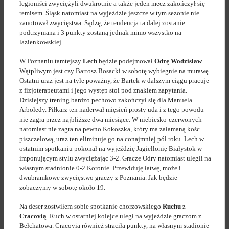
legioniści zwyciężyli dwukrotnie a także jeden mecz zakończył się
remisem. Śląsk natomiast na wyjeździe jeszcze w tym sezonie nie
zanotował zwycięstwa. Sądzę, że tendencja ta dalej zostanie
podtrzymana i 3 punkty zostaną jednak mimo wszystko na
lazienkowskiej.
W Poznaniu tamtejszy
Lech
będzie podejmował
Odrę Wodzisław
.
Wątpliwym jest czy Bartosz Bosacki w sobotę wybiegnie na murawę.
Ostatni uraz jest na tyle poważny, że Bartek w dalszym ciągu pracuje
z fizjoterapeutami i jego występ stoi pod znakiem zapytania.
Dzisiejszy trening bardzo pechowo zakończył się dla Manuela
Arboledy. Piłkarz ten naderwał mięsień prosty uda i z tego powodu
nie zagra przez najbliższe dwa miesiące. W niebiesko-czerwonych
natomiast nie zagra na pewno Kokoszka, który ma załamaną kośc
piszczelową, uraz ten eliminuje go na conajmniej pół roku. Lech w
ostatnim spotkaniu pokonał na wyjeździę Jagiellonię Białystok w
imponującym stylu zwyciężając 3-2. Gracze Odry natomiast ulegli na
własnym stadnionie 0-2 Koronie. Przewiduję łatwę, może i
dwubramkowe zwycięstwo graczy z Poznania. Jak będzie –
zobaczymy w sobotę około 19.
Na deser zostwiłem sobie spotkanie chorzowskiego
Ruchu
z
Cracovią
. Ruch w ostatniej kolejce uległ na wyjeździe graczom z
Bełchatowa. Cracovia również straciła punkty, na własnym stadionie