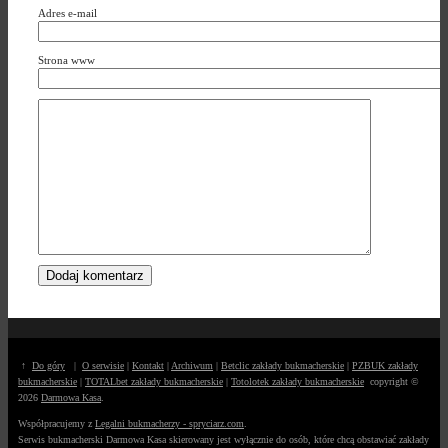
Adres e-mail
Strona www
↑
Do góry
|
O serwisie
|
Kontakt
|
Archiwum
|
Betclic zakłady bukmacherskie
|
PZBUK zakłady
bukmacherskie
|
TOTALbet zakłady bukmacherskie
|
Totolotek zakłady bukmacherskie
copyright ©
2026
Darmowa Kasa
.
Współpracujemy z
Legalni bukmacherzy - spryciarz.com
.
Serwis bukmacherski Darmowa Kasa skierowany jest wyłącznie do osób, które chcą obstawiać zakłady