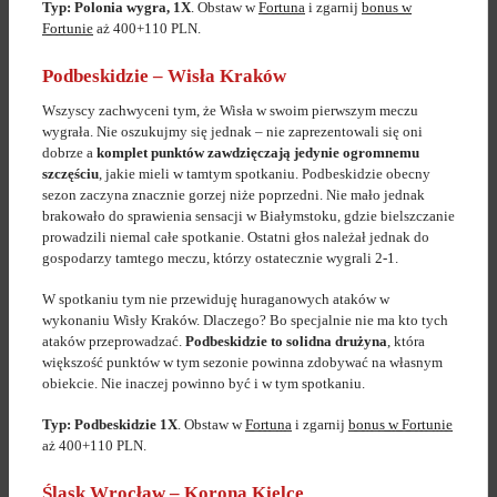
Typ: Polonia wygra, 1X
. Obstaw w
Fortuna
i zgarnij
bonus w
Fortunie
aż 400+110 PLN.
Podbeskidzie – Wisła Kraków
Wszyscy zachwyceni tym, że Wisła w swoim pierwszym meczu
wygrała. Nie oszukujmy się jednak – nie zaprezentowali się oni
dobrze a
komplet punktów zawdzięczają jedynie ogromnemu
szczęściu
, jakie mieli w tamtym spotkaniu. Podbeskidzie obecny
sezon zaczyna znacznie gorzej niże poprzedni. Nie mało jednak
brakowało do sprawienia sensacji w Białymstoku, gdzie bielszczanie
prowadzili niemal całe spotkanie. Ostatni głos należał jednak do
gospodarzy tamtego meczu, którzy ostatecznie wygrali 2-1.
W spotkaniu tym nie przewiduję huraganowych ataków w
wykonaniu Wisły Kraków. Dlaczego? Bo specjalnie nie ma kto tych
ataków przeprowadzać.
Podbeskidzie to solidna drużyna
, która
większość punktów w tym sezonie powinna zdobywać na własnym
obiekcie. Nie inaczej powinno być i w tym spotkaniu.
Typ: Podbeskidzie 1X
. Obstaw w
Fortuna
i zgarnij
bonus w Fortunie
aż 400+110 PLN.
Śląsk Wrocław – Korona Kielce