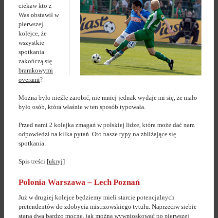
ciekaw kto z
Was obstawił w
pierwszej
kolejce, że
wszystkie
spotkania
zakończą się
bramkowymi
overami
?
Można było nieźle zarobić, nie mniej jednak wydaje mi się, że mało
było osób, która właśnie w ten sposób typowała.
Przed nami 2 kolejka zmagań w polskiej lidze, która może dać nam
odpowiedzi na kilka pytań. Oto nasze typy na zbliżające się
spotkania.
Spis treści
[
ukryj
]
Polonia Warszawa – Lech Poznań
Już w drugiej kolejce będziemy mieli starcie potencjalnych
pretendentów do zdobycia mistrzowskiego tytułu. Naprzeciw siebie
staną dwa bardzo mocne, jak można wywnioskować po pierwszej