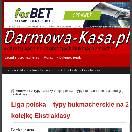
Legalni bukmacherzy
Poradnik bukmacherski
Fortuna zakłady bukmacherskie
forBET zakłady bukmacherskie
Superbet zakłady bukmacherskie
Betfan zakłady bukmacherskie
eTOTO zakłady bukmacherskie
STS zakłady bukmacherskie
Archiwum
>
Typy i analizy
> Liga polska – typy bukmacherskie na 2 kolejkę
Ekstraklasy
Liga polska – typy bukmacherskie na 2
kolejkę Ekstraklasy
Bardzo jestem