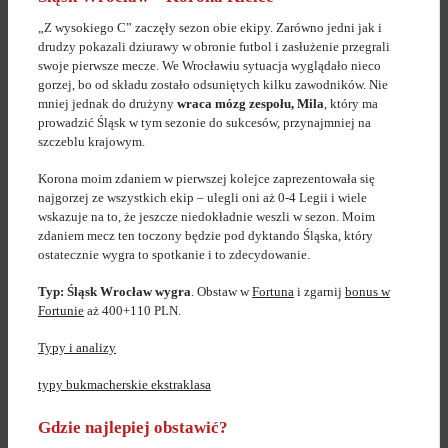
„Z wysokiego C” zaczęły sezon obie ekipy. Zarówno jedni jak i
drudzy pokazali dziurawy w obronie futbol i zasłużenie przegrali
swoje pierwsze mecze. We Wrocławiu sytuacja wyglądało nieco
gorzej, bo od składu zostało odsuniętych kilku zawodników. Nie
mniej jednak do drużyny
wraca mózg zespołu, Mila
, który ma
prowadzić Śląsk w tym sezonie do sukcesów, przynajmniej na
szczeblu krajowym.
Korona moim zdaniem w pierwszej kolejce zaprezentowała się
najgorzej ze wszystkich ekip – ulegli oni aż 0-4 Legii i wiele
wskazuje na to, że jeszcze niedokładnie weszli w sezon. Moim
zdaniem mecz ten toczony będzie pod dyktando Śląska, który
ostatecznie wygra to spotkanie i to zdecydowanie.
Typ: Śląsk Wrocław wygra
. Obstaw w
Fortuna
i zgarnij
bonus w
Fortunie
aż 400+110 PLN.
Typy i analizy
typy bukmacherskie ekstraklasa
Gdzie najlepiej obstawić?