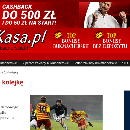
kmacherskie
Superbet zakłady bukmacherskie
Betfan zakłady bukmacherskie
eTOT
na 15 kolejkę
 kolejkę
u derbowego
wiło.
 punktu a