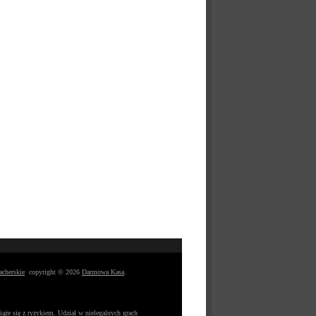
acherskie
copyright © 2026
Darmowa Kasa
.
iąże się z ryzykiem. Udział w nielegalnych grach