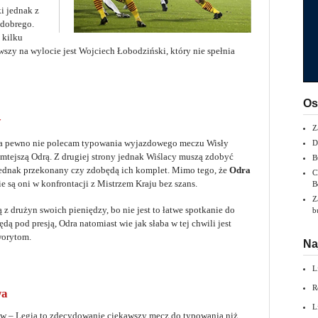
ki jednak z
 dobrego.
 kilku
zy na wylocie jest Wojciech Łobodziński, który nie spełnia
Os
w
Z
 Na pewno nie polecam typowania wyjazdowego meczu Wisły
D
amtejszą Odrą. Z drugiej strony jednak Wiślacy muszą zdobyć
B
 jednak przekonany czy zdobędą ich komplet. Mimo tego, że
Odra
C
nie są oni w konfrontacji z Mistrzem Kraju bez szans.
B
Z
 z drużyn swoich pieniędzy, bo nie jest to łatwe spotkanie do
b
będą pod presją, Odra natomiast wie jak słaba w tej chwili jest
aworytom.
Na
L
R
wa
L
ów – Legia to zdecydowanie ciekawszy mecz do typowania niż