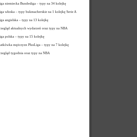
iga niemiecka Bundesliga – typy na 34 kolejkę
iga włoska – typy bukmacherskie na 1 kolejkę Serie A
iga angielska – typy na 13 kolejkę
rzegląd aktualnych wydarzeń oraz typy na NBA
iga polska – typy na 15 kolejkę
iatkówka mężczyzn PlusLiga – typy na 7 kolejkę
rzegląd tygodnia oraz typy na NBA