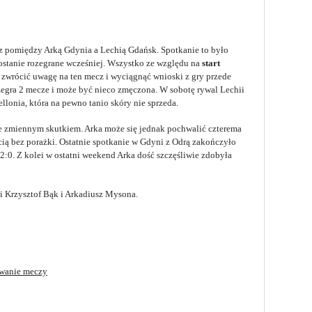
cz pomiędzy Arką Gdynia a Lechią Gdańsk. Spotkanie to było
ostanie rozegrane wcześniej. Wszystko ze względu na
start
 zwrócić uwagę na ten mecz i wyciągnąć wnioski z gry przede
ozegra 2 mecze i może być nieco zmęczona. W sobotę rywal Lechii
llonia, która na pewno tanio skóry nie sprzeda.
ze zmiennym skutkiem. Arka może się jednak pochwalić czterema
ią bez porażki. Ostatnie spotkanie w Gdyni z Odrą zakończyło
2:0. Z kolei w ostatni weekend Arka dość szczęśliwie zdobyła
i Krzysztof Bąk i Arkadiusz Mysona.
wanie meczy