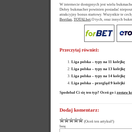
W internecie dostępnych jest wielu bukmache
Dobry bukmacher powinien posiadać nieposzl
atrakcyjny bonus startowy. Wszystkie te cec
Beetfan
,
TOTALbet
.O tych, oraz innych bu
Przeczytaj również:
Liga polska – typy na 11 kolejkę
Liga polska – typy na 13 kolejkę
Liga polska – typy na 14 kolejkę
Liga polska – przegląd 9 kolejki
Spodobał Ci się ten typ? Oceń go i
zostaw k
Dodaj komentarz:
(Oceń ten artykuł!)
Imię