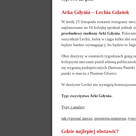
Arka Gdynia – Lechia Gdańsk
W środę 25 listopada zostanie rozegrany me
zaplanowane na 16 kolejkę spotkań jednak z
przebudowy stadiony Arki Gdynia
. Polecam
wszystkim Lechii, która w ciągu kilku dni r
będzie bardzo wymagający, bo będzie to Jagie
Obie drużyny w ostatnich tygodniach grają 
kolejnymi meczami przed własną publicznośc
się wygraną podopiecznych Dariusza Pasieki 
punkt w starciu z Piastem Gliwice.
W drużynie Lechii nie wystąpią kontuzjowan
Typ: zwycięstwo Arki Gdynia.
Typy i analizy
jak typować mecze
,
progresja remisowa
,
typo
Gdzie najlepiej obstawić?