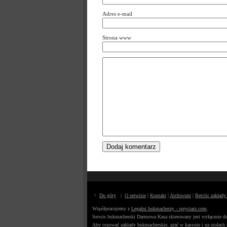
Adres e-mail
Strona www
↑
Do góry
|
O serwisie
|
Kontakt
|
Archiwum
|
Betclic zakład
Współpracujemy z
Legalni bukmacherzy - spryciarz.com
.
Serwis bukmacherski Darmowa Kasa skierowany jest wyłącznie do 
Aby typować zakłady bukmacherskie, grać w kasynie i na stołach