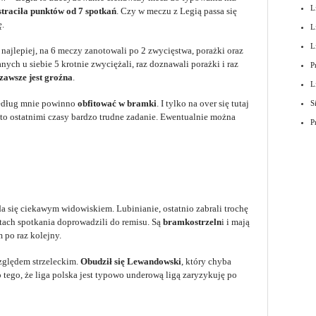
L
straciła punktów od 7 spotkań
. Czy w meczu z Legią passa się
ę.
L
L
 najlepiej, na 6 meczy zanotowali po 2 zwycięstwa, porażki oraz
ch u siebie 5 krotnie zwyciężali, raz doznawali porażki i raz
P
zawsze jest groźna
.
L
według mnie powinno
obfitować w bramki
. I tylko na over się tutaj
S
to ostatnimi czasy bardzo trudne zadanie. Ewentualnie można
P
 się ciekawym widowiskiem. Lubinianie, ostatnio zabrali trochę
utach spotkania doprowadzili do remisu. Są
bramkostrzeln
i i mają
 po raz kolejny.
zględem strzeleckim.
Obudził się Lewandowski
, który chyba
 tego, że liga polska jest typowo underową ligą zaryzykuję po