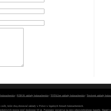
y bukmacherskie
|
PZBUK zakłady bukmacherskie
|
TOTALbet zakłady bukmacherskie
|
Totolotek zakłady bukm
osób, które chcą obstawiać zakłady w Polsce w legalnych firmach bukmacherskich.
 pokerowych musisz mieć skończone 18 lat. Popieramy inicjatywę na rzecz
odpowiedzialnego hazardu
. Hazard w