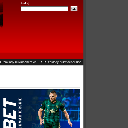
Szukaj
O zakłady bukmacherskie
STS zakłady bukmacherskie