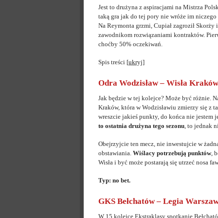
Jest to drużyna z aspiracjami na Mistrza Pols
taką gra jak do tej pory nie wróże im niczego
Na Reymonta grzmi, Cupiał zagroził Skorży i
zawodnikom rozwiązaniami kontraktów. Pierws
choćby 50% oczekiwań.
Spis treści
[
ukryj
]
Odra Wodzisław – Wisła Krakó
Jak będzie w tej kolejce? Może być różnie.
Kraków, która w Wodzisławiu zmierzy się z t
wreszcie jakieś punkty, do końca nie jestem
to ostatnia drużyna tego sezonu
, to jednak 
Obejrzyjcie ten mecz, nie inwestujcie w żadną
obstawiania.
Wiślacy potrzebują punktów
, 
Wisła i być może postarają się utrzeć nosa f
Typ: no bet.
GKS Bełchatów – Legia Warsza
W 15 kolejce Ekstraklasy spotkanie Bełchat