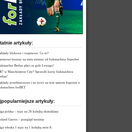
tatnie artykuły:
akłady blokowe i rozpisowe. Co to?
armowe bonusy na tenis ziemny od bukmachera Superbet
ukmacher Betfan płaci za gole Lewego!
R7 w Manchesterze City? Sprawdź kursy bukmachera
etfan!
akłady przedmeczowe i na żywo na tym samym kuponie u
ukmachera forBET
jpopularniejsze artykuły:
iga polska – typy na 26 kolejkę ekstraklasy
oland Garros – przegląd turnieju
iga włoska 1 typy na 1 kolejkę serie A