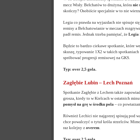
mecz Wisły. Bełchatów to drużyna, która
nie 
skończy? Osobiście specjalnie w to nie wierz
Legia co prawda na wyjazdach nie spisuje się
remisy a Bełchatowianie w meczach rozgrywany
padł remis. Jednak trzeba pamiętać, że
Legia 
Będzie to bardzo ciekawe spotkanie, które 
skuszę, typowanie 1X2 w takich spotkaniach 
spróbować progresji remisowej na GKS.
Typ: over 2,5 gola.
Zagłębie Lubin – Lech Poznań
Spotkanie Zagłębie z Lechem także zapowiada
grosza, kiedy to w Kielcach w ostatnich min
pomysł na grę w środku pola
– co powtarzam
Również Lechici nie najgorzej spisują pod w
chce powalczyć o tytuł króla strzelców. Mimo
raz kolejny z
overem
.
Typ: over 2,5 gola.