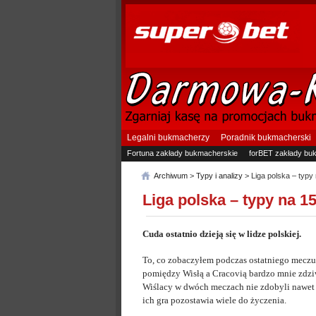
Legalni bukmacherzy
Poradnik bukmacherski
Fortuna zakłady bukmacherskie
forBET zakłady bu
Archiwum
>
Typy i analizy
> Liga polska – typy 
Liga polska – typy na 15
Cuda ostatnio dzieją się w lidze polskiej.
To, co zobaczyłem podczas ostatniego mecz
pomiędzy Wisłą a Cracovią bardzo mnie zdzi
Wiślacy w dwóch meczach nie zdobyli nawet
ich gra pozostawia wiele do życzenia.