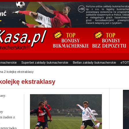
kmacherskie
Superbet zakłady bukmacherskie
Betfan zakłady bukmacherskie
eTOT
na 2 kolejkę ekstraklasy
kolejkę ekstraklasy
asy.
my
m żaden z
.
 przeciwko