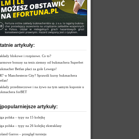
tatnie artykuły:
akłady blokowe i rozpisowe. Co to?
armowe bonusy na tenis ziemny od bukmachera Superbet
ukmacher Betfan płaci za gole Lewego!
R7 w Manchesterze City? Sprawdź kursy bukmachera
etfan!
akłady przedmeczowe i na żywo na tym samym kuponie u
ukmachera forBET
jpopularniejsze artykuły:
iga polska – typy na 15 kolejkę
iga polska – typy na 26 kolejkę ekstraklasy
oland Garros – przegląd turnieju