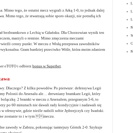
L
. Mimo tego, że ostatni mecz wygrali z Arką 1-0, to jednak dalej
L
a. Mimo tego, że stwarzają sobie sporo okazji, nie potrafią ich
L
P
ał bezbramkowo z Lechią w Gdańsku. Dla Chorzowian wynik ten
S
 meczem, marzyli o remisie. Mimo zmęczenia meczami
ywieźli cenny punkt. W meczu z Wisłą przeprawa zawodników
C
iewykonalna. Gram bardziej przeciwko Wiśle, która moim zdaniem
P
her eTOTO i odbierz
bonus w Superbet
.
zawa
owy. Dlaczego? Z kilku powodów. Po pierwsze: defensywa Legii
ujmy Polonii do Arsenalu ale… drewniany bramkarz Legii, który
j bolączkę. 2 bramki w meczu z Arsenalem, przegranym 5-6, to
tórzy po 60 minutach nie dawali rady kondycyjnie i nadawali się
 w ofensywie, gdzie nieźle radzili sobie Jędrzejczyk czy Iwański.
ane zostanie to i w tym meczu.
alne zawody w Zabrzu, pokonując tamtejszy Górnik 2-0. Szykuje
arto obejrzeć.