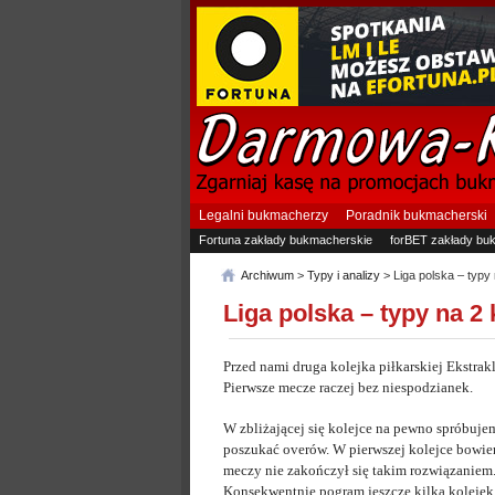
Legalni bukmacherzy
Poradnik bukmacherski
Fortuna zakłady bukmacherskie
forBET zakłady bu
Archiwum
>
Typy i analizy
> Liga polska – typy 
Liga polska – typy na 2 
Przed nami druga kolejka piłkarskiej Ekstrakl
Pierwsze mecze raczej bez niespodzianek.
W zbliżającej się kolejce na pewno spróbuje
poszukać overów. W pierwszej kolejce bowie
meczy nie zakończył się takim rozwiązaniem
Konsekwentnie pogram jeszcze kilka kolejek