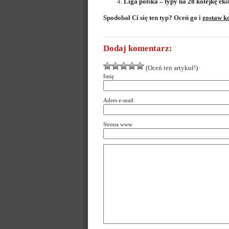
Liga polska – typy na 28 kolejkę eks
Spodobał Ci się ten typ? Oceń go i
zostaw k
Dodaj komentarz:
(Oceń ten artykuł!)
Imię
Adres e-mail
Strona www