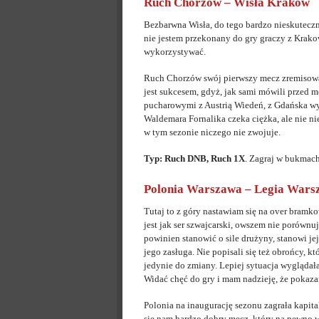
Ruch Chorzów – Wisła Kraków
Bezbarwna Wisła, do tego bardzo nieskuteczna
nie jestem przekonany do gry graczy z Krakow
wykorzystywać.
Ruch Chorzów swój pierwszy mecz zremisow
jest sukcesem, gdyż, jak sami mówili przed
pucharowymi z Austrią Wiedeń, z Gdańska w
Waldemara Fornalika czeka ciężka, ale nie n
w tym sezonie niczego nie zwojuje.
Typ: Ruch DNB, Ruch 1X
. Zagraj w bukmac
Polonia Warszawa – Legia Wars
Tutaj to z góry nastawiam się na over bramk
jest jak ser szwajcarski, owszem nie porówn
powinien stanowić o sile drużyny, stanowi je
jego zasługa. Nie popisali się też obrońcy, k
jedynie do zmiany. Lepiej sytuacja wyglądała
Widać chęć do gry i mam nadzieję, że pokaz
Polonia na inaugurację sezonu zagrała kapit
się nam bardzo dobry mecz, który na pewno w