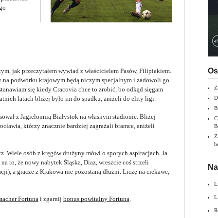
go
Os
ym, jak przeczytałem wywiad z właścicielem Pasów, Filipiakiem.
ny na podwórku krajowym będą niczym specjalnym i zadowoli go
Z
tanawiam się kiedy Cracovia chce to zrobić, bo odkąd sięgam
nich latach bliżej było im do spadku, aniżeli do elity ligi.
D
B
wał z Jagielonnią Białystok na własnym stadionie. Bliżej
C
ławia, którzy znacznie bardziej zagrażali bramce, aniżeli
B
Z
b
z. Wiele osób z kręgów drużyny mówi o sporych aspiracjach. Ja
a to, że nowy nabytek Śląska, Diaz, wreszcie coś strzeli
Na
cji), a gracze z Krakowa nie pozostaną dłużni. Liczę na ciekawe,
L
L
acher Fortuna
i zgarnij
bonus powitalny Fortuna
.
R