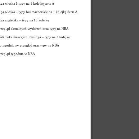
iga włoska 1 typy na 1 kolejkę serie A
iga włoska – typy bukmacherskie na 1 kolejkę Serie A
iga angielska – typy na 13 kolejkę
rzegląd aktualnych wydarzeń oraz typy na NBA
iatkówka mężczyzn PlusLiga – typy na 7 kolejkę
otygodniowy przegląd oraz typy na NBA
rzegląd tygodnia w NBA