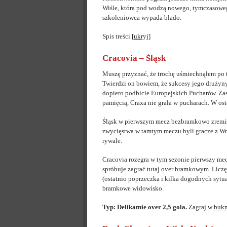
Wiśle, która pod wodzą nowego, tymczasowe
szkoleniowca wypada blado.
Spis treści
[
ukryj
]
Cracovia – Śląsk
Muszę przyznać, że trochę uśmiechnąłem po t
Twierdzi on bowiem, że sukcesy jego druży
dopiero podbicie Europejskich Pucharów. Zas
pamięcią, Craxa nie grała w pucharach. W ostat
Śląsk w pierwszym mecz bezbramkowo zremiso
zwycięstwa w tamtym meczu byli gracze z Wroc
rywale.
Cracovia rozegra w tym sezonie pierwszy mec
spróbuje zagrać tutaj over bramkowym. Liczę n
(ostatnio poprzeczka i kilka dogodnych sytua
bramkowe widowisko.
Typ: Delikatnie over 2,5 gola.
Zagraj w
bukm