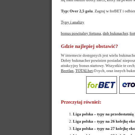
Typ: Over 2,5 gola
. Zagraj w forBET i odbie
Typy i analizy
bonus powitalny fortuna
,
dnb bukmacher
,
for
Gdzie najlepiej obstawić?
W internecie dostępnych jest wielu bukmache
Dobry bukmacher powinien posiadać nieposzl
atrakcyjny bonus startowy. Wszystkie te cec
Beetfan
,
TOTALbet
.O tych, oraz innych bu
Przeczytaj również:
Liga polska – typy na przedostatnią 
Liga polska – typy na 26 kolejkę eks
Liga polska – typy na 27 kolejkę eks