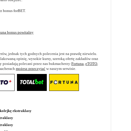
rz bonus forBET.
tuna bonus powitalny
rów, jednak tych godnych polecenia jest na prawdę niewielu.
akowaną opinię, wysokie kursy, szeroką ofertę zakładów oraz
hy posiadają polecani przez nas bukmacherzy:
Fortuna
,
eTOTO
,
kmacherach
możesz przeczytać
w naszym serwisie.
kolejkę ekstraklasy
traklasy
traklasy