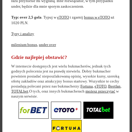
razu przyniesie mi wygraną. Inne rozwiązanie, w tym przypadku
under, będzie dla mnie sporym zaskoczeniem.
Typ: over 2,5 gola
. Typuj w
eTOTO
i zgarnij
bonus w eTOTO
aż
1020 PLN.
Typy i analizy
milenium bonus
,
under over
Gdzie najlepiej obstawić?
W internecie dostępnych jest wielu bukmacherów, jednak tych
godnych polecenia jest na prawdę niewielu. Dobry bukmacher
powinien posiadać nieposzlakowaną opinię, wysokie kursy, szeroką
ofertę zakładów oraz atrakcyjny bonus startowy. Wszystkie te cechy
posiadają polecani przez nas bukmacherzy:
Fortuna
,
eTOTO
,
Beetfan
,
TOTALbet
.O tych, oraz innych bukmacherach
możesz przeczytać
w
naszym serwisie.