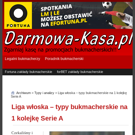
Legalni bukmacherzy
Poradnik bukmacherski
Fortuna zakłady bukmacherskie
forBET zakłady bukmacherskie
Superbet zakłady bukmacherskie
Betfan zakłady bukmacherskie
eTOTO zakłady bukmacherskie
STS zakłady bukmacherskie
Archiwum
>
Typy i analizy
> Liga włoska – typy bukmacherskie na 1 kolejkę
Serie A
Liga włoska – typy bukmacherskie na
1 kolejkę Serie A
Czekaliśmy i