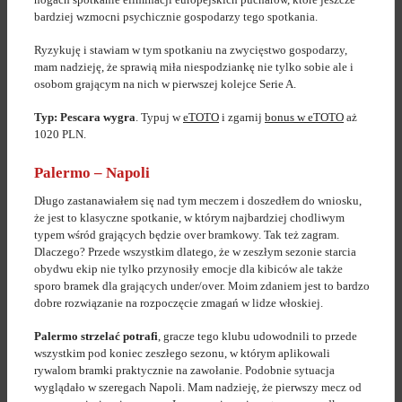
bardziej wzmocni psychicznie gospodarzy tego spotkania.
Ryzykuję i stawiam w tym spotkaniu na zwycięstwo gospodarzy,
mam nadzieję, że sprawią miła niespodziankę nie tylko sobie ale i
osobom grającym na nich w pierwszej kolejce Serie A.
Typ: Pescara wygra
. Typuj w
eTOTO
i zgarnij
bonus w eTOTO
aż
1020 PLN.
Palermo – Napoli
Długo zastanawiałem się nad tym meczem i doszedłem do wniosku,
że jest to klasyczne spotkanie, w którym najbardziej chodliwym
typem wśród grających będzie over bramkowy. Tak też zagram.
Dlaczego? Przede wszystkim dlatego, że w zeszłym sezonie starcia
obydwu ekip nie tylko przynosiły emocje dla kibiców ale także
sporo bramek dla grających under/over. Moim zdaniem jest to bardzo
dobre rozwiązanie na rozpoczęcie zmagań w lidze włoskiej.
Palermo strzelać potrafi
, gracze tego klubu udowodnili to przede
wszystkim pod koniec zeszłego sezonu, w którym aplikowali
rywalom bramki praktycznie na zawołanie. Podobnie sytuacja
wyglądało w szeregach Napoli. Mam nadzieję, że pierwszy mecz od