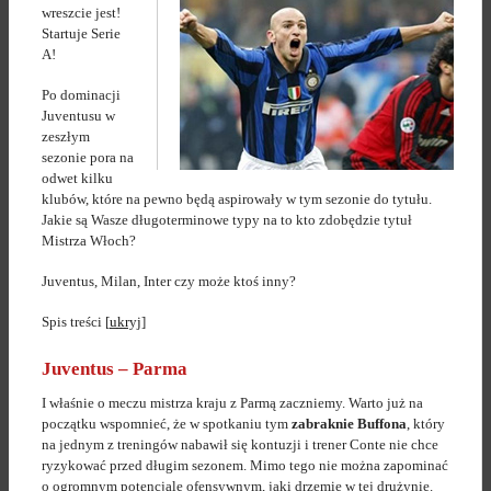
wreszcie jest!
Startuje Serie
A!
Po dominacji
Juventusu w
zeszłym
sezonie pora na
odwet kilku
klubów, które na pewno będą aspirowały w tym sezonie do tytułu.
Jakie są Wasze długoterminowe typy na to kto zdobędzie tytuł
Mistrza Włoch?
Juventus, Milan, Inter czy może ktoś inny?
Spis treści
[
ukryj
]
Juventus – Parma
I właśnie o meczu mistrza kraju z Parmą zaczniemy. Warto już na
początku wspomnieć, że w spotkaniu tym
zabraknie Buffona
, który
na jednym z treningów nabawił się kontuzji i trener Conte nie chce
ryzykować przed długim sezonem. Mimo tego nie można zapominać
o ogromnym potencjale ofensywnym, jaki drzemie w tej drużynie.