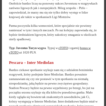
Osobiście bardzo liczę na ponowny sukces Juventusu w rozgrywkach
zarówno ligowych jak i europejskich. Mózg zespołu – Pirlo –
zapowiedział, że marzy mu się nie tylko dobry występ w lidze
krajowej ale także w spotkaniach Ligi Mistrzów.
Parma poczyniła kilka wzmocnień, które specjalnie nie powinny
namieszać w tym i innych meczach. Po raz kolejny zapowiada się, że
będzie średniakiem ligowym, który zakończy zmagania w okolicach
strefy spadkowej.
Typ: Juventus Turyn wygra
. Typuj w
eTOTO
i zgarnij
bonus w
eTOTO
aż 1020 PLN.
Pescara – Inter Mediolan
Bardzo ciekawe spotkanie szykuje nam się z udziałem beniminka
rozgrywek, który podejmie Inter Mediolan. Bardzo poważnie
zastanawiam się czy nie postawić w tym spotkaniu na niemałą
niespodziankę, jaką będzie na pewno zwycięstwo gospodarzy.
Stadion Pescacy będzie na pewno wypełniony po brzegi, bo już na
początku sezonu szykuje się dla kibiców prawdziwa gratka. Mało
kiedy ogląda się bowiem tak znakomitych zawodników, jak Ci,
którzy występują w Interze Mediolan. Inter dodatkowo będzie miał w
nogach spotkanie eliminacji europejskich pucharów, które jeszcze