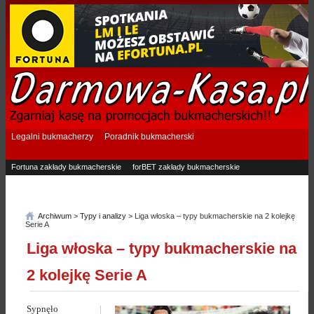
Legalni bukmacherzy
Poradnik bukmacherski
Fortuna zakłady bukmacherskie
forBET zakłady bukmacherskie
Superbet zakłady bukmacherskie
Betfan zakłady bukmacherskie
eTOTO zakłady bukmacherskie
STS zakłady bukmacherskie
Archiwum
>
Typy i analizy
> Liga włoska – typy bukmacherskie na 2 kolejkę
Serie A
Liga włoska – typy bukmacherskie na
2 kolejkę Serie A
Sypnęło