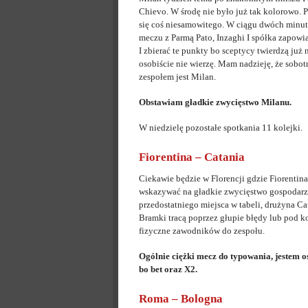
Chievo. W środę nie było już tak kolorowo. 
się coś niesamowitego. W ciągu dwóch minut 
meczu z Parmą Pato, Inzaghi I spółka zapow
I zbierać te punkty bo sceptycy twierdzą już 
osobiście nie wierzę. Mam nadzieję, że sobo
zespołem jest Milan.
Obstawiam gładkie zwycięstwo Milanu.
W niedzielę pozostałe spotkania 11 kolejki.
Fiorentina – Catania
Ciekawie będzie w Florencji gdzie Fiorentin
wskazywać na gładkie zwycięstwo gospodarz
przedostatniego miejsca w tabeli, drużyna Ca
Bramki tracą poprzez głupie błędy lub pod 
fizyczne zawodników do zespołu.
Ogólnie ciężki mecz do typowania, jestem o
bo bet oraz X2.
Roma – Bologna