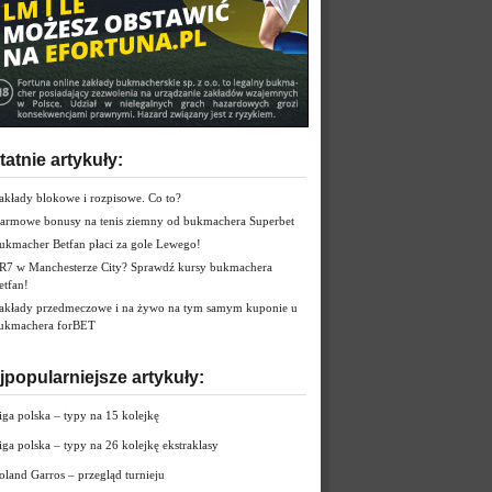
tatnie artykuły:
akłady blokowe i rozpisowe. Co to?
armowe bonusy na tenis ziemny od bukmachera Superbet
ukmacher Betfan płaci za gole Lewego!
R7 w Manchesterze City? Sprawdź kursy bukmachera
etfan!
akłady przedmeczowe i na żywo na tym samym kuponie u
ukmachera forBET
jpopularniejsze artykuły:
iga polska – typy na 15 kolejkę
iga polska – typy na 26 kolejkę ekstraklasy
oland Garros – przegląd turnieju