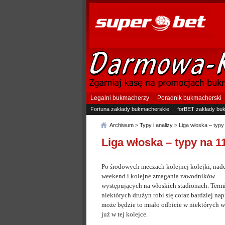
Legalni bukmacherzy
Poradnik bukmacherski
Fortuna zakłady bukmacherskie
forBET zakłady bu
Archiwum
>
Typy i analizy
> Liga włoska – typy 
Liga włoska – typy na 1
Po środowych meczach kolejnej kolejki, nad
weekend i kolejne zmagania zawodników
występujących na włoskich stadionach. Term
niektórych drużyn robi się coraz bardziej nap
może będzie to miało odbicie w niektórych 
już w tej kolejce.