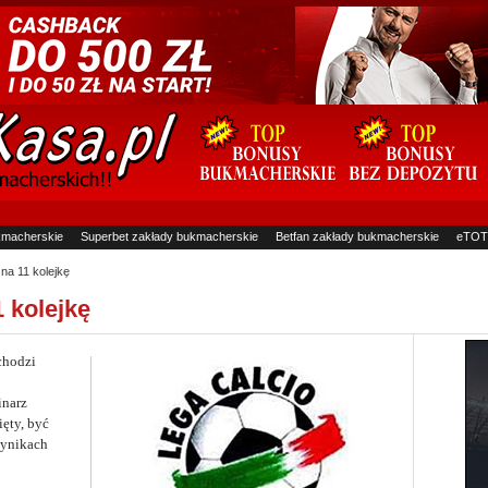
kmacherskie
Superbet zakłady bukmacherskie
Betfan zakłady bukmacherskie
eTOT
na 11 kolejkę
1 kolejkę
chodzi
inarz
ięty, być
wynikach