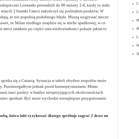
L
Podopieczni Leonardo prowadzili do 90 minuty 2-0, kiedy to stało
stracili 2 bramki I mecz zakończył się podziałem punktów. W
L
iadają, że nie popełnią podobnego błędu. Muszą wygrywać mecze
P
nawet, że Milan niedługo znajdzie się w strefie spadkowej, w co
tni mecz zamknie po części usta niedowiarkom i pokaże jakim to
P
L
P
S
a spotka się z Catanią. Sytuacja w tabeli obydwu zespołów może
y. Przestrzegałbym jednak przed hurraoptymizmem. Mimo
tanii traci punkty w bardzo niesprzyjających okolicznościach.
koniec spotkań. Być może wychodzi nienajlepsze przygotowanie
sobą, która lubi ryzykować dlatego spróbuje zagrać 2 draw no