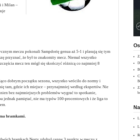
 i Milan –
uje
Os
tycznym meczu pokonali Sampdorię genua aż 5-1 i plasują się tym
Z
zę przyznać, że był to znakomity mecz. Niemal wszystko
szczęścia mecz ten mógł się skończyć różnicą co najmniej 8
D
B
C
ająco dobrym początku sezonu, wszystko wróciło do normy i
B
ę tam, gdzie ich miejsce – przynajmniej według ekspertów. Nie
Z
winien bez najmniejszych problemów wygrać to spotkanie,
b
a jednak pamiętać, nie ma typów 100-procentowych i że liga to
dem.
Na
oma bramkami.
L
L
R
I dwóch bramkach Nesty zdobył cenne 3 punkty w meczu z