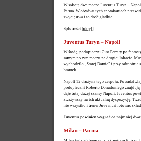
W sobotę dwa mecze Juventus Turyn – Napoli
Parma. W obydwu tych spotakaniach przewid
zwycięstwa i to dość gładkie.
Spis treści
[
ukryj
]
Juventus Turyn – Napoli
W środę, podopieczni Ciro Ferrary po fantas
samym po tym meczu na drugiej lokacie. Mus
wychodziło „Starej Damie” i przy odrobinie 
bramek.
Napoli 12 drużyna tego zespołu. Po zadziwi
podopieczni Roberto Donadoniego znajdują si
daje tutaj dużej szansy Napoli, Juventus po
zważywszy na ich aktualną dyspozycję. Trzeb
nie wszystko i trener Juve musi rotować skła
Juventus powinien wygrać co najmniej dw
Milan – Parma
Milan tydzień temu po znakomitym finiszu 