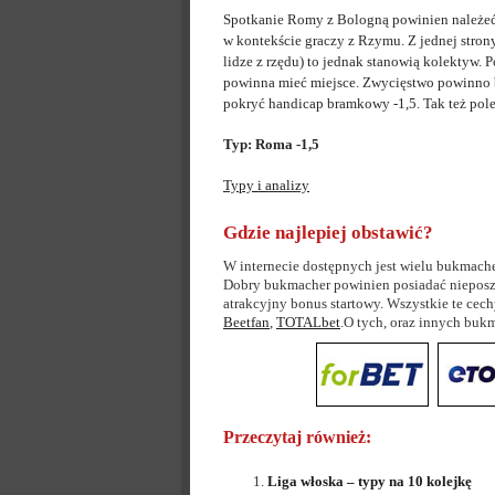
Spotkanie Romy z Bologną powinien należeć 
w kontekście graczy z Rzymu. Z jednej strony
lidze z rzędu) to jednak stanowią kolektyw. P
powinna mieć miejsce. Zwycięstwo powinno b
pokryć handicap bramkowy -1,5. Tak też pol
Typ: Roma -1,5
Typy i analizy
Gdzie najlepiej obstawić?
W internecie dostępnych jest wielu bukmache
Dobry bukmacher powinien posiadać nieposzl
atrakcyjny bonus startowy. Wszystkie te cec
Beetfan
,
TOTALbet
.O tych, oraz innych bu
Przeczytaj również:
Liga włoska – typy na 10 kolejkę