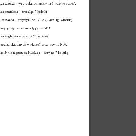
iga włoska – typy bukmacherskie na 1 kolejkę Serie A
iga angielska – przegląd 7 kolejki
iłka nożna – statystyki po 12 kolejkach ligi włoskiej
rzegląd wydarzeń oraz typy na NBA
iga angielska – typy na 13 kolejkę
rzegląd aktualnych wydarzeń oraz typy na NBA
iatkówka mężczyzn PlusLiga – typy na 7 kolejkę