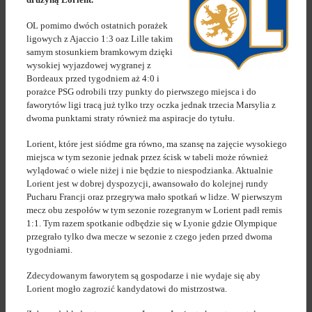
OL pomimo dwóch ostatnich porażek
ligowych z Ajaccio 1:3 oaz Lille takim
samym stosunkiem bramkowym dzięki
wysokiej wyjazdowej wygranej z
Bordeaux przed tygodniem aż 4:0 i
porażce PSG odrobili trzy punkty do pierwszego miejsca i do
faworytów ligi tracą już tylko trzy oczka jednak trzecia Marsylia z
dwoma punktami straty również ma aspiracje do tytułu.
Lorient, które jest siódme gra równo, ma szansę na zajęcie wysokiego
miejsca w tym sezonie jednak przez ścisk w tabeli może również
wylądować o wiele niżej i nie będzie to niespodzianka. Aktualnie
Lorient jest w dobrej dyspozycji, awansowało do kolejnej rundy
Pucharu Francji oraz przegrywa mało spotkań w lidze. W pierwszym
mecz obu zespołów w tym sezonie rozegranym w Lorient padł remis
1:1. Tym razem spotkanie odbędzie się w Lyonie gdzie Olympique
przegrało tylko dwa mecze w sezonie z czego jeden przed dwoma
tygodniami.
Zdecydowanym faworytem są gospodarze i nie wydaje się aby
Lorient mogło zagrozić kandydatowi do mistrzostwa.