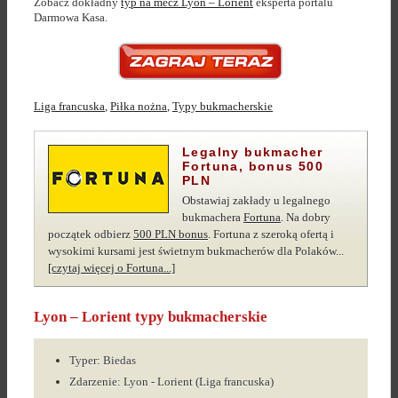
Zobacz dokładny
typ na mecz Lyon – Lorient
eksperta portalu
Darmowa Kasa.
Liga francuska
,
Piłka nożna
,
Typy bukmacherskie
Legalny bukmacher
Fortuna, bonus 500
PLN
Obstawiaj zakłady u legalnego
bukmachera
Fortuna
. Na dobry
początek odbierz
500 PLN bonus
. Fortuna z szeroką ofertą i
wysokimi kursami jest świetnym bukmacherów dla Polaków...
[czytaj więcej o Fortuna...]
Lyon – Lorient typy bukmacherskie
Typer: Biedas
Zdarzenie: Lyon - Lorient (Liga francuska)