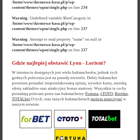
/home/www/darmowa-kasa.pl/p/wp-
content/themes/wpsn/single.php
on line
234
Warning
: Undefined variable $betCategory in
/home/www/darmowa-kasa.pl/p/wp-
content/themes/wpsn/single.php
on line
237
Warning
: Attempt to read property "name" on null in
/home/www/darmowa-kasa.pl/p/wp-
content/themes/wpsn/single.php
on line
237
Gdzie najlepiej obstawić Lyon - Lorient?
W internecie dostępnych jest wielu bukmacherów, jednak tych
godnych polecenia jest na prawdę niewielu. Dobry bukmacher
powinien posiadać nieposzlakowaną opinię, wysokie kursy, szeroką
ofertę zakładów oraz atrakcyjny bonus startowy. Wszystkie te cechy
posiadają polecani przez nas bukmacherzy:
Fortuna
,
eTOTO
,
Beetfan
,
TOTALbet
.O tych, oraz innych bukmacherach
możesz przeczytać
w
naszym serwisie.