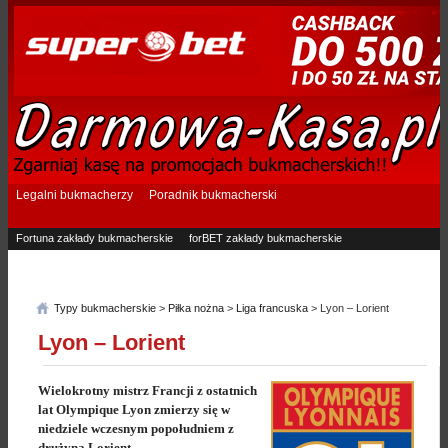
Legalni bukmacherzy
Poradnik bukmacherski
Fortuna zakłady bukmacherskie
forBET zakłady bukmacherskie
Superbet zakłady bukmacherskie
Betfan zakłady bukmacherskie
eTOTO zakłady bukmacherskie
STS zakłady bukmacherskie
Typy bukmacherskie
>
Piłka nożna
>
Liga francuska
> Lyon – Lorient
Lyon – Lorient
Wielokrotny mistrz Francji z ostatnich
lat Olympique Lyon zmierzy się w
niedziele wczesnym popołudniem z
drużyną Lorient.